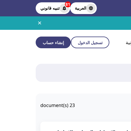
81
العربية
تنبيه قانوني
✕
ية
تسجيل الدخول
إنشاء حساب
document(s)
23