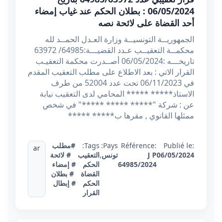
06/05/2024 : بطلان الحكم عند غياب إمضاء
أحد القضاة على لائحة نصه
الجمهوريــة التونسيــة وزارة العـدل الحمــد لله
محكمــة التعقيــب عـدد القضيـــة:64985/ 63972
تاريخـــه :06/05/2024 أصــدرت محكمة التعقيـب
القرار الاتي : بعد الاطلاع على مطلب التعقيب المقدم
في 06/11/2023 تحت عدد 52004 من طرف
الاستاذ***** ***** المحامي لدى التعقيب نيابة
عن : شركة "***** ***** *****" في شخص
ممثلها القانوي , مقرها ب***** *****
Publié le:
Référence:
Pays:
Tags:
#مطلب
ar
06/05/2024
J P
تونس
,
التعقيب
# لائحة
64985/2024
الحكم
# إمضاء
القضاة
# بطلان
الحكم
# إبطال
القرار