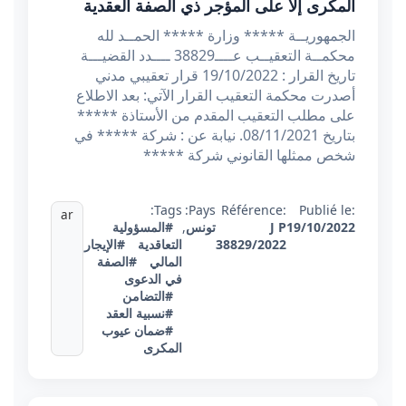
المكرى إلا على المؤجر ذي الصفة العقدية
الجمهوريــة ***** وزارة ***** الحمــد لله
محكمــة التعقيــب عــــ38829 ــــدد القضيـــة
تاريخ القرار : 19/10/2022 قرار تعقيبي مدني
أصدرت محكمة التعقيب القرار الآتي: بعد الاطلاع
على مطلب التعقيب المقدم من الأستاذة *****
بتاريخ 08/11/2021. نيابة عن : شركة ***** في
شخص ممثلها القانوني شركة *****
Tags:
Pays:
Référence:
Publié le:
ar
19/10/2022
J P
تونس
,
#المسؤولية
38829/2022
التعاقدية
#الإيجار
المالي
#الصفة
في الدعوى
#التضامن
#نسبية العقد
#ضمان عيوب
المكرى