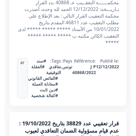
محكمــــــة التعقــيب عـ 40868 ـدد القرار
تـاريـــخه: 12/12/2022 الحمد لله وحده، أصدرت
محكمة التعقيب القرار التالي : بعد الإطلاع على
مطلب التعقيب عدد 46811 المقدم بتاريخ
10/01/2022 من الأستاذ ***** ***** ***** لدى
التعقيب الكائن مكتبه ب ***** ***** *****
*****
Publié le:
Référence:
Pays:
Tags:
#سند
ar
12/12/2022
J P
تونس
,
تعاقدي
#العقلة
40868/2022
التوقيفية
#الفائض القانوني
#معادلة العملة
#دين ثابت
#كفالة شخصية
قرار تعقيبي عدد 38829 بتاريخ 19/10/2022 :
عدم قيام مسؤولية الضمان التعاقدي لعيوب