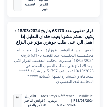
القرض
#تسمية
خبير
قرار تعقيبي عدد 63176 بتاريخ 18/03/2024 :
يكون الحكم مشوبا بعيب فقدان التعليل إذا
أهمل الرد على طلب جوهري مؤثر في النزاع
الجمهــــوريــة التونسيــة وزارة العـدل الحمــد لله
محكـمــــة التعقيــب عدد القضية 63176 تاريخه
18/03/2024 أصــدرت محكمة التعقيـب القرار الاتي
: بعد الاطلاع على مطلب التعقيب المقدم في
10/10/2023 تحت عدد 51797 من شركة *****
للمحاماة والاستشارة تمثلها الأستاذة *****
المحامية لدى التعقيب ن
Publié le:
Référence:
Pays:
Tags:
#التعليل
ar
18/03/2024
J P
تونس
,
#فوائض التأخير
63176/2024
#الأمر بالدفع