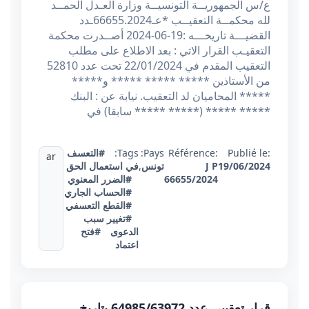
ع/س الجمهوريــة التونسيــة وزارة العـدل الحمــد
لله محكمــة التعقيــب *عـ66655.2024ـدد
القضيـــة تاريخـــه :19-06-2024 أصــدرت محكمة
التعقيـب القرار الاتي : بعد الاطلاع على مطلب
التعقيب المقدم في 22/01/2024 تحت عدد 52810
من الأستاذين ***** ***** ***** و*****
***** المحاميان لد التعقيب. نيابة عن : البنك
***** ***** (***** ***** سابقا) في
Publié le:
Référence:
Pays:
Tags:
#التعسف
ar
19/06/2024
J P
تونس
,
في استعمال الحق
66655/2024
#الضرر المعنوي
#الحساب الجاري
#القطع التعسفي
#تغيير سبب
الدعوى
#فتح
اعتماد
قرار تعقيبي عدد 64985/63972 بتاريخ