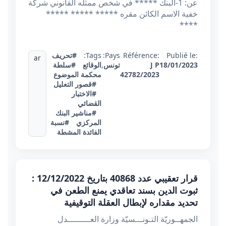
عن: 1-البنك ***** في شخص ممثله القانوني شركة
خفية الاسم الكائن مقره ***** ***** *****
****
Publié le:
Référence:
Pays:
Tags:
#تحريف
ar
18/01/2023
J P
تونس
,
الوقائع
#سلطة
42782/2023
محكمة الموضوع
#قصور التعليل
#الاختبار
القضائي
#مناشير البنك
المركزي
#نسبة
الفائدة المشطة
قرار تعقيبي عدد 40868 بتاريخ 12/12/2022 :
ثبوت الدين بسند تعاقدي يمنع الطعن في
تحديد مقداره لإبطال العقلة التوقيفية
الجمهــوريّة التـونـــسيّة وزارة العـــــــــدل