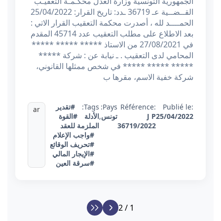
الجمهورية التونسية وزارة العدل محكـمـة التعقيـب
القــضــية عـ 36719 ـدد: تاريخ القرار: 25/04/2022
الحمــــد لله ، أصدرت محكمة التعقيب القرار الاتي :
بعد الاطلاع على مطلب التعقيب عدد 45714 المقدم
في 27/08/2021 من الاستاذ ***** ***** *****
المحامي لدى التعقيب . ـ نيابة عن : شركة *****
***** ***** ***** في شخص ممثلها القانوني،
شركة خفية الاسم، مقرها ب
Publié le:
Référence:
Pays:
Tags:
#تقدير
ar
25/04/2022
J P
تونس
,
الأدلة
#القوة
36719/2022
الملزمة للعقد
#واجب الإعلام
#تحريف الوقائع
#الإيجار المالي
#سرقة العين
1 / 2