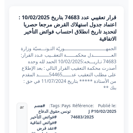
قرار تعقيبي عدد 74683 بتاريخ 10/02/2025 :
اعتماد جدول استهلاك القرض مرجعا حصريا
لتحديد تاريخ انطلاق احتساب فوائض التأخير
الاتفاقية
الجمهــــــــــــــــــــــــــــوريّة التـونـــسيّة وزارة
العــــــــــــدل محكمــــــة التعقــيب عـدد القرار:
74683 تـاريـــخه:10/02/2025 الحمد لله وحده
أصدرت محكمة التعقيب القرار التالي : بعد الإطلاع
على مطلب التعقيب عدــــــ54465ـــــــد المقدم
من الأستاذة ***** بتاريخ 11/07/2024 في حق :
بنك **
Publié le:
Référence:
Pays:
Tags:
#هضم
ar
10/02/2025
J P
تونس
,
حقوق الدفاع
74683/2025
#فوائض التأخير
#فوائض اتفاقية
#عقد قرض