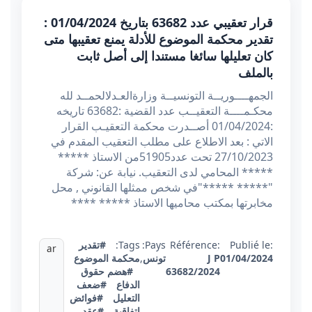
قرار تعقيبي عدد 63682 بتاريخ 01/04/2024 :
تقدير محكمة الموضوع للأدلة يمنع تعقيبها متى
كان تعليلها سائغا مستندا إلى أصل ثابت
بالملف
الجمهــــوريــة التونسيــة وزارةالعـدلالحمــد لله
محكـمــــة التعقيــب عدد القضية :63682 تاريخه
:01/04/2024 أصــدرت محكمة التعقيـب القرار
الاتي : بعد الاطلاع على مطلب التعقيب المقدم في
27/10/2023 تحت عدد51905من الاستاذ *****
***** المحامي لدى التعقيب. نيابة عن: شركة
"***** *****"في شخص ممثلها القانوني , محل
مخابرتها بمكتب محاميها الاستاذ ***** ****
Publié le:
Référence:
Pays:
Tags:
#تقدير
ar
01/04/2024
J P
تونس
,
محكمة الموضوع
63682/2024
#هضم حقوق
الدفاع
#ضعف
التعليل
#فوائض
اتفاقية
#عقد