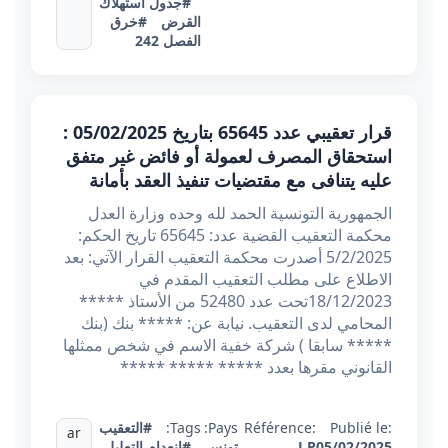
#جدول استهلاك
القرض
#خرق
الفصل 242
قرار تعقيبي عدد 65645 بتاريخ 05/02/2025 :
استحقاق المصرف لعمولة أو فائض غير متفق
عليه يتنافى مع مقتضيات تنفيذ العقد بأمانة
الجمهورية التونسية الحمد لله وحده وزارة العدل
محكمة التعقيب القضية عدد: 65645 تاريخ الحكم:
5/2/2025 أصدرت محكمة التعقيب القرار الآتي: بعد
الاطلاع على مطلب التعقيب المقدم في
18/12/2023تحت عدد 52480 من الأستاذ *****
المحامي لدى التعقيب. نيابة عن: ***** بنك (بنك
***** سابقا ) شركة خفية الاسم في شخص ممثلها
القانوني مقرها بعدد ***** ***** *****
Publié le:
Référence:
Pays:
Tags:
#التعقيب
ar
05/02/2025
J P
تونس
,
#انعدام التعليل