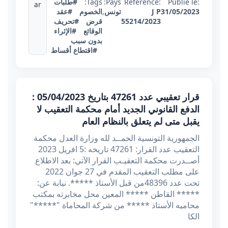
Publié le:
Référence:
Pays:
Tags:
#طلبات
ar
31/05/2023
J P
تونس
,
الخصوم
#عقد
55214/2023
قرض
#تحريف
الوقائع
#الإثراء
بدون سبب
#اقتطاع أقساط
قرار تعقيبي عدد 47261 بتاريخ 05/04/2023 :
الدفع القانوني الجديد أمام محكمة التعقيب لا
يقبل متى لم يتعلق بالنظام العام
الجمهورية التونسية الحمــد لله وزارة العدل محكمة
التعقيب عدد القرار: 47261 تاريخه :5 افريل 2023
أصــدرت محكمة التعقيـب القرار الآتي: بعد الاطلاع
على مطلب التعقيب المقدم في 27 جوان 2022
تحت عدد 48396من قبل الأستاذ *****. نيابة عن:
***** القاطن ***** المعين محل مخابرته بمكتب
محاميه الأستاذ ***** من شركة المحاماة "*****"
الكا