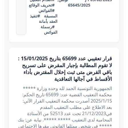
65645/2025
#تحريف الوقائع
#الفوائض
المسبقة
#تنفيذ
العقد بأمانة
#رسملة
الفوائض
قرار تعقيبي عدد 65699 بتاريخ 15/01/2025 :
لا تقوم المطالبة بإجبار المقرض على تسريح
باقي القرض متى ثبت إخلال المقترض بأداء
الأقساط في آجالها التعاقدية
الجمهورية التونسية الحمد لله وحده وزارة *****
محكمة التعقيب القضية عدد: 65699 تاريخ الحكم:
2025/1/15 أصدرت محكمة التعقيب القرار الآتي:
بعد الاطلاع على مطلب التعقيب المقدم
في21/12/2023 تحت عدد 52513 من الأستاذة
المحامية لدى التعقيب ***** *****. نيابة عن: بنك
***** في شخص ممثلها القانوني مقرها الاجتماعي