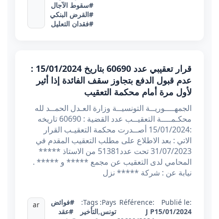
#سقوط الآجال
#القرض البنكي
#فقدان التعليل
قرار تعقيبي عدد 60690 بتاريخ 15/01/2024 :
عدم قبول الدفع بتجاوز سقف الفائدة إذا أثير
لأول مرة أمام محكمة التعقيب
الجمهــــوريــة التونسيــة وزارة العـدل الحمــد لله
محكـمــــة التعقيــب عدد القضية : 60690 تاريخه
:15/01/2024 أصــدرت محكمة التعقيـب القرار
الاتي : بعد الاطلاع على مطلب التعقيب المقدم في
31/07/2023 تحت عدد51381 من الاستاذ *****
المحامي لدى التعقيب عن مجمع ***** و ***** .
نيابة عن : شركة ***** نزل
Publié le:
Référence:
Pays:
Tags:
#فوائض
ar
15/01/2024
J P
تونس
,
التأخير
#عقد