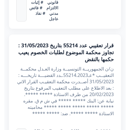
قانوني
# إثبات
الالتزام
# فائض
مدني
# نفاذ
عاجل
قرار تعقيبي عدد 55214 بتاريخ 31/05/2023 :
تجاوز محكمة الموضوع لطلبات الخصوم يعيب
حكمها بالنقض
ن/ن الجمهوريــة التونسيــة وزارة العـدل محكمــة
التعقيــب *عـ55214.2023.ـدد القضيـــة تاريخـــه :
31/05/2023 أصــدرت محكمة التعقيـب القرار الاتي
: بعد الاطلاع على مطلب التعقيب المرفوع بتاريخ
20/02/2023 من طرف الاستاذة ***** *****.
نيابة عن: البنك ***** ***** في ش م ق. مقره
***** ***** ***** ***** ***** محاميته
الاستاذة ***** *****. ضد: ***** *****