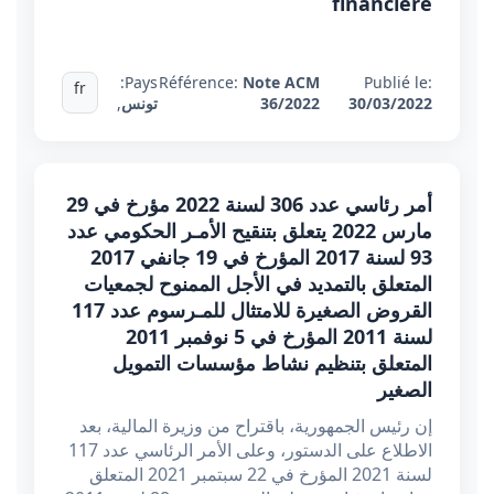
financière
Pays:
Référence:
Note ACM
Publié le:
fr
30/03/2022
36/2022
تونس
,
أمر رئاسي عدد 306 لسنة 2022 مؤرخ في 29
مارس 2022 يتعلق بتنقيح الأمـر الحكومي عدد
93 لسنة 2017 المؤرخ في 19 جانفي 2017
المتعلق بالتمديد في الأجل الممنوح لجمعيات
القروض الصغيرة للامتثال للمـرسوم عدد 117
لسنة 2011 المؤرخ في 5 نوفمبر 2011
المتعلق بتنظيم نشاط مؤسسات التمويل
الصغير
إن رئيس الجمهورية، باقتراح من وزيرة المالية، بعد
الاطلاع على الدستور، وعلى الأمر الرئاسي عدد 117
لسنة 2021 المؤرخ في 22 سبتمبر 2021 المتعلق