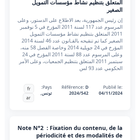
المتعلق بتنظيم نشاط مؤسسات التمويل
الصغير
إن رئيس الجمهورية، بعد الاطلاع على الدستور، وعلى
المرسوم عدد 117 لسنة 2011 المؤرخ في 5 نوفمبر
2011 المتعلق بتنظيم نشاط مؤسسات التمويل
الصغير كما تم تنقيحه بالقـانون عدد 46 لسنة 2014
المؤرخ في 24 جويلية 2014 وخاصة الفصل 58 منه،
وعلى المرسوم عدد 88 لسنة 2011 المؤرخ في 24
سبتمبر 2011 المتعلق بتنظيم الجمعيات، وعلى الأمر
الحكومي عدد 93 لس
Pays:
Référence:
D
Publié le:
fr
04/11/2024
2024/542
تونس
,
ar
Note N°2 : Fixation du contenu, de la
périodicité et des modalités de