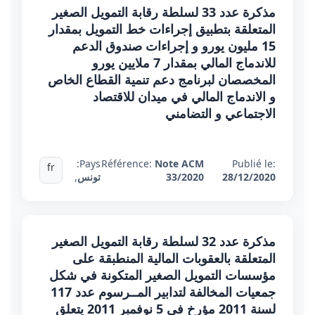
مذكرة عدد 33 لسلطة رقابة التمويل الصغير
المتعلقة بتطبيق إجراءات خط التمويل بمقدار
15 مليون يورو و إجراءات صندوق الدعم
للاندماج المالي بمقدار 7 ملايين يورو
المخصصان لبرنامج دعم تنمية القطاع الخاص
و الاندماج المالي في ميدان للاقتصاد
الاجتماعي و التضامني
Pays:
Référence:
Note ACM
Publié le:
fr
28/12/2020
33/2020
تونس
,
مذكرة عدد 32 لسلطة رقابة التمويل الصغير
المتعلقة بالعقوبات المالية المنطبقة على
مؤسسات التمويل الصغير المتكونة في شكل
جمعيات المخالفة لتدابير المــرسوم عدد 117
لسنة 2011 مؤرخ في 5 نوفمبر 2011 يتعلق