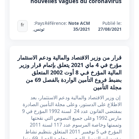
nouvelles vagues du coronavirus
Pays:
Référence:
Note ACM
Publié le:
fr
27/08/2021
35/2021
تونس
,
قرار من وزير الاقتصاد والمالية ودعم الاستثمار
مؤرخ في 4 ماي 2021 يتعلق بإتمام قرار وزير
المالية المؤرخ فـي 8 أوت 2002 المتعلق
بضبط فروع التأمين الواردة بالفصل 69 من
مجلة التأمين
إن وزير الاقتصاد والمالية ودعم الاستثمار، بعد
الاطلاع على الدستور، وعلى مجلة التأمين الصادرة
بمقتضى القانون عدد 24 لسنة 1992 المؤرخ في 9
مارس 1992 وعلى جميع النصوص التي نقحتها
وتممتها وخاصة المرسوم عدد 117 لسنة 2011
المؤرخ في 5 نوفمبر 2011 المتعلق بتنظيم نشاط
مؤسسات التمويل الصغير، وخاصة الفصل 69 منها،