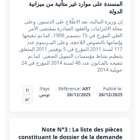
المسندة على موارد غير متأتية من ميزانية
الدولة
إن وزيرة المالية، بعد الاطّلاع على الدستور، وعلى
مجلة الالتزامات والعقود الصادرة بمقتضى الأمر
العلي المؤرخ في 15 ديسمبر 1906، كما تم تنقيحها
وإتمامها بالنصوص اللاحقة، وعلى المـرسوم عدد
117 لسنة 2011 المؤرخ في 5 نوفمبر 2011 المتعلق
بتنظيم نشاط مؤسسات التمويل الصغير، كما تم
تنقيحه بالقـانون عدد 46 لسنة 2014 المؤرخ في 24
جويلية 2014
Pays:
Référence:
ART
Publié le:
fr
26/12/2025
26/12/2025
تونس
,
ar
Note N°3 : La liste des pièces
constituant le dossier de la demande