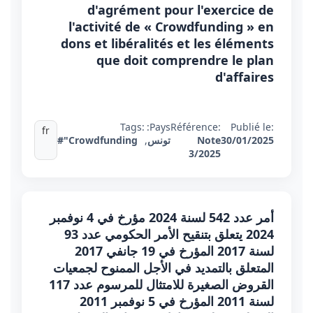
d'agrément pour l'exercice de
l'activité de « Crowdfunding » en
dons et libéralités et les éléments
que doit comprendre le plan
d'affaires
Tags:
Pays:
Référence:
Publié le:
fr
30/01/2025
Note
تونس
,
#"Crowdfunding
3/2025
أمر عدد 542 لسنة 2024 مؤرخ في 4 نوفمبر
2024 يتعلق بتنقيح الأمر الحكومي عدد 93
لسنة 2017 المؤرخ في 19 جانفي 2017
المتعلق بالتمديد في الأجل الممنوح لجمعيات
القروض الصغيرة للامتثال للمرسوم عدد 117
لسنة 2011 المؤرخ في 5 نوفمبر 2011