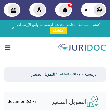
79
AR
اكتشف مساحتك الخاصة الجديدة:
اضغط هنا
واتبع الإرشادات.
✕
اكتشف
الرئيسية
التمويل الصغير
مجالات النشاط
التمويل الصغير
document(s)
77