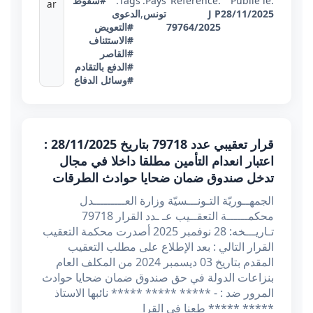
Publié le:
Référence:
Pays:
Tags:
#سقوط
ar
28/11/2025
J P
تونس
,
الدعوى
79764/2025
#التعويض
#الاستئناف
#القاصر
#الدفع بالتقادم
#وسائل الدفاع
قرار تعقيبي عدد 79718 بتاريخ 28/11/2025 :
اعتبار انعدام التأمين مطلقا داخلا في مجال
تدخل صندوق ضمان ضحايا حوادث الطرقات
الجمهــوريّة التـونـــسيّة وزارة العـــــــــدل
محكمــــــة التعقــيب عـ ـدد القرار 79718
تـاريـــخه: 28 نوفمبر 2025 أصدرت محكمة التعقيب
القرار التالي : بعد الإطلاع على مطلب التعقيب
المقدم بتاريخ 03 ديسمبر 2024 من المكلف العام
بنزاعات الدولة في حق صندوق ضمان ضحايا حوادث
المرور ضد : - ***** ***** ***** نائبها الاستاذ
***** ***** طعنا في القرا