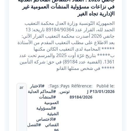
في نزاعات مسؤولية المنشآت العمومية غير
الإدارية تجاه الغير
الجمهوريّة التّونسية وزارة العدل محكمة التعقيب
الحمد لله، القرار عدد 89184/90364 تاريخه: 13
جانفي 2026 أصدرت محكمة التعقيب القرار الآتي:
بعد الاطلاع على مطلب التعقيب المقدم من الأستاذة
***** المحامية لدى التعقيب الكائن مكتبها
ب***** بتاريخ غرّة أوت 2025 والمرسم تحت عدد
1361. (القضية عدد 89184) في حق: شركة التأمين
***** في شخص ممثلها القانو
Publié le:
Référence:
Pays:
Tags:
#الاختبار
ar
13/01/2026
J P
تونس
,
#المحاكم العدلية
89184/2026
#المنشآت
العمومية
#المسؤولية
الشيئية
#الاختصاص
القضائي
#الفصل
96