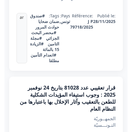
Publié le:
Référence:
Pays:
Tags:
#صندوق
ar
28/11/2025
J P
تونس
,
ضمان ضحايا
79718/2025
حوادث المرور
#محضر البحث
الجزائي
#مجلة
التامين
#الزيادة
15 بالمائة
#انعدام التأمين
مطلقا
قرار تعقيبي عدد 81028 بتاريخ 24 نوفمبر
2025 : وجوب استيفاء المؤيدات الشكلية
للطعن بالتعقيب وآثار الإخلال بها باعتبارها من
النظام العام
الجمهــوريّة
التـونـــسيّة