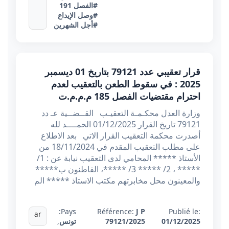
#الفصل 191
#وصل الإيداع
#أجل الشهرين
قرار تعقيبي عدد 79121 بتاريخ 01 ديسمبر
2025 : في سقوط الطعن بالتعقيب لعدم
احترام مقتضيات الفصل 185 م.م.م.ت
وزارة العدل محكـمـة التعقيـب القــضــية عـ دد
79121 تاريخ القرار 01/12/2025 الحمــــد لله
أصدرت محكمة التعقيب القرار الاتي بعد الاطلاع
على مطلب التعقيب المقدم في 18/11/2024 من
الأستاذ ***** المحامي لدى التعقيب نيابة عن : 1/
***** ، 2/ ***** 3/ *****، القاطنون ب*****
والمعينون محل مخابرتهم مكتب الاستاذ ***** الم
Pays:
Référence:
J P
Publié le:
ar
01/12/2025
79121/2025
تونس
,