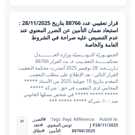
قرار تعقيبي عدد 88766 بتاريخ 28/11/2025 :
استبعاد ضمان التأمين عن الضرر المعنوي عند
عدم التنصيص عليه صراحة في الشروط
العامة والخاصة
الجمهــوريّة التـونـــسيّة وزارة العـــــــــدل
محكمــــــة التعقــيب عـ ـدد القرار 88766
تـاريـــخه: 28 نوفمبر 2025 أصدرت محكمة التعقيب
القرار التالي : بعد الإطلاع على مطلب التعقيب
المقدم بتاريخ 10 جويلية 2025 من الأستاذ *****
المحامي لدى التعقيب في حق : شركة *****
***** ***** ***** في شخص ممثلها القانوني
ضد : - 1- شركة ***** ***** ***
Publié le:
Référence:
Pays:
Tags:
#الضرر
ar
28/11/2025
J P
تونس
,
المعنوي
#عقد
88766/2025
التأمين
#نطاق