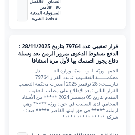
الضمان
#الفصل
96
#تأمين
المسؤولية المدنية
#حافظ الشيء
قرار تعقيبي عدد 79764 بتاريخ 28/11/2025 :
الدفع بسقوط الدعوى بمرور الزمن يعد وسيلة
دفاع يجوز التمسك بها لأول مرة استئنافا
الجمهــوريّة التـونـــسيّة وزارة العـــــــــدل
محكمــــــة التعقــيب عـ ـدد القرار 79764
تـاريـــخه: 28 نوفمبر 2025 أصدرت محكمة التعقيب
القرار التالي : بعد الإطلاع على مطلب التعقيب
المقدم بتاريخ 05 ديسمبر 2024 ***** من الأستاذ
المحامي لدى التعقيب في حق : ورثة ***** وهي
ارملته ***** في حق ابنتها القاصر ***** ضد : -
شركة ***** ***** *****