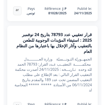
Pays:
Référence:
J P
Publié le:
ar
24/11/2025
81028/2025
تونس
,
قرار تعقيبي عدد 78793 بتاريخ 24 نوفمبر
2025 : استيفاء المؤيدات الوجوبية للطعن
بالتعقيب وآثار الإخلال بها باعتبارها من النظام
العام
الجمهــوريّة التـونـــسيّة وزارة العـــــــــدل
محكمــــــة التعقيــب عـدد القرار: 78793 الحمد
لله وحده تـاريـــخه : 24/11/2025 أصدرت محكمة
التعقيب القرار التالي : بعد الإطلاع على مطلب
التعقيب المضمن تحت عدد 189 والمقدم بتاريخ
06/11/2024 من الأستاذة ***** ***** المحامية
لد
Pays:
Référence:
J P
Publié le: