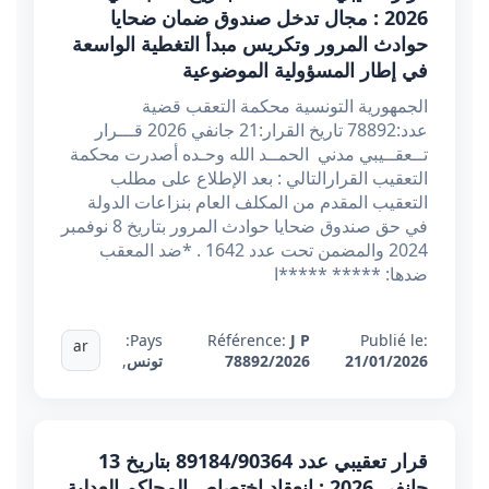
2026 : مجال تدخل صندوق ضمان ضحايا
حوادث المرور وتكريس مبدأ التغطية الواسعة
في إطار المسؤولية الموضوعية
الجمهورية التونسية محكمة التعقب قضية
عدد:78892 تاريخ القرار:21 جانفي 2026 قـــرار
تــعقــيبي مدني الحمــد الله وحـده أصدرت محكمة
التعقيب القرارالتالي : بعد الإطلاع على مطلب
التعقيب المقدم من المكلف العام بنزاعات الدولة
في حق صندوق ضحايا حوادث المرور بتاريخ 8 نوفمبر
2024 والمضمن تحت عدد 1642 . *ضد المعقب
ضدها: ***** *****ا
Pays:
Référence:
J P
Publié le:
ar
21/01/2026
78892/2026
تونس
,
قرار تعقيبي عدد 89184/90364 بتاريخ 13
جانفي 2026 : انعقاد اختصاص المحاكم العدلية