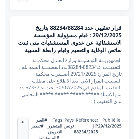
قرار تعقيبي عدد 88234/88284 بتاريخ
29/12/2025 : قيام مسؤولية المؤسسة
الاستشفائية عن عدوى المستشفيات متى ثبتت
نقائص الوقاية والتعقيم وقيام رابطة السببية
الجمهوريــة التونسيــة وزارة العـدل محكمــة
التعقيــب عـ88234-88284ـدد القضيـــة الحمد لله ,
تاريخ القرار: 29/21/2025 أصــدرت محكمة
التعقيـب القرار الاتي: بعد الاطلاع على مطلب
التعقيب المقدم في 30/07/2025 تحت عـ57337ـدد
من الأستاذ ***** ***** ***** ***** المحامي
لدى التعقيب (
Publié le:
Référence:
Pays:
Tags:
#الغير
ar
29/12/2025
J P
تونس
,
المتضرر
#تقدير
88234/2025
التعويض
#المسؤولية