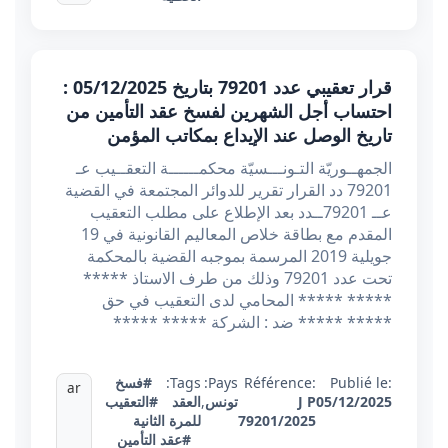
قرار تعقيبي عدد 79201 بتاريخ 05/12/2025 :
احتساب أجل الشهرين لفسخ عقد التأمين من
تاريخ الوصل عند الإيداع بمكاتب المؤمن
الجمهــوريّة التـونـــسيّة محكمــــــة التعقــيب عـ
79201 دد القرار تقرير للدوائر المجتمعة في القضية
عــ 79201ــدد بعد الإطلاع على مطلب التعقيب
المقدم مع بطاقة خلاص المعاليم القانونية في 19
جويلية 2019 المرسمة بموجبه القضية بالمحكمة
تحت عدد 79201 وذلك من طرف الاستاذ *****
***** ***** المحامي لدى التعقيب في حق
***** ***** ضد : الشركة ***** *****
Publié le:
Référence:
Pays:
Tags:
#فسخ
ar
05/12/2025
J P
تونس
,
العقد
#التعقيب
79201/2025
للمرة الثانية
#عقد التأمين