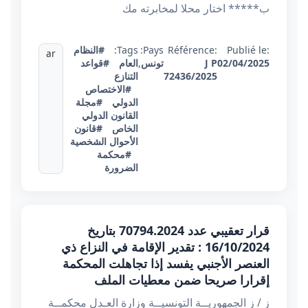
ب***** اختار محلا لمخابرته مك
Publié le:
Référence:
Pays:
Tags:
#النظام
ar
02/04/2025
J P
تونس
,
العام
#قواعد
72436/2025
التنازع
#الاختصاص
الدولي
#مجلة
القانون الدولي
الخاص
#قانون
الأحوال الشخصية
#محكمة
الضرورة
قرار تعقيبي عدد 70794.2024 بتاريخ
16/10/2024 : تقدير الإقامة في النزاع ذي
العنصر الأجنبي يفسد إذا تجاهلت المحكمة
إقرارا صريحا ضمن معطيات الملف
ز / ز الجمهوريــة التونسيــة وزارة العـدل محكمــة