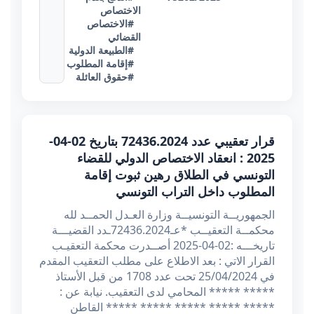
الاختصاص
#الاختصاص
القضائي
#الطبيعة الدولية
#إقامة المطلوب
#حقوق العائلة
قرار تعقيبي عدد 72436.2024 بتاريخ 02-04-
2025 : انعقاد الاختصاص الدولي للقضاء
التونسي في الطلاق رهين ثبوت إقامة
المطلوب داخل التراب التونسي
الجمهوريــة التونسيــة وزارة العـدل الحمــد لله
محكمــة التعقيــب *عـ72436.2024ـدد القضيـــة
تاريخـــه :02-04-2025 أصــدرت محكمة التعقيـب
القرار الاتي : بعد الاطلاع على مطلب التعقيب المقدم
في 25/04/2024 تحت عدد 1708 من قبل الأستاذ
***** ***** المحامي لدى التعقيب. نيابة عن :
***** ***** ***** ***** ***** القاطن