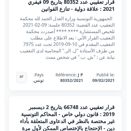
قرار تعقيبي عدد 80352 بتاريخ 09 فيفري
2021 : علاقة دولية - تنازع القوانين
الجمهورية التونسية وزارة العدل الحمد لله محكمة
التعقيب عدد القضية: 80352 جلسة: 09-02-2021
تلخيص المستشارة **** **** أصدرت محكمة
التعقيب القرار الآتي : بعد الاطلاع على مطلب
التعقيب المقدم في 10-09-2019 تحت عدد 7975
من طرف الأستاذة "ل. الر." المحامية لدى التعقيب
نيابة عن : "ش. ب." في شخص ممث
Pays:
Référence:
J P
Publié le:
ar
09/02/2021
80352/2021
تونس
,
قرار تعقيبي عدد 66748 بتاريخ 2 ديسمبر
2019 : قانون دولي خاص - المحاكم التونسية
غير مختصة بالنظر في الدعاوى المتعلقة بأداء
دين - الإحتجاج بالإختصاص الممكن لأول مرة