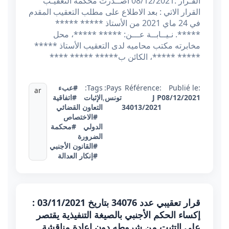
القـرار :08/12/2021 أصــدرت محكمة التعقيـب
القرار الاتي : بعد الاطلاع على مطلب التعقيب المقدم
في 24 ماي 2021 من الأستاذ ***** *****
*****. نـيــابــة عـــن: ***** *****، محل
مخابرته مكتب محاميه لدى التعقيب الأستاذ *****
***** *****، الكائن ب***** ***** ****
Publié le:
Référence:
Pays:
Tags:
#عبء
ar
08/12/2021
J P
تونس
,
الإثبات
#اتفاقية
34013/2021
التعاون القضائي
#الاختصاص
الدولي
#محكمة
الضرورة
#القانون الأجنبي
#إنكار العدالة
قرار تعقيبي عدد 34076 بتاريخ 03/11/2021 :
إكساء الحكم الأجنبي بالصيغة التنفيذية يقتصر
على التثبت من شروطه دون إعادة مناقشة