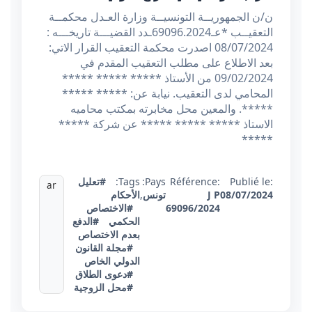
ن/ن الجمهوريــة التونسيــة وزارة العـدل محكمــة
التعقيــب *عـ69096.2024ـدد القضيـــة تاريخـــه :
08/07/2024 اصدرت محكمة التعقيب القرار الاتي:
بعد الاطلاع على مطلب التعقيب المقدم في
09/02/2024 من الأستاذ ***** ***** *****
المحامي لدى التعقيب. نيابة عن: ***** *****
*****. والمعين محل مخابرته بمكتب محاميه
الاستاذ ***** ***** ***** عن شركة *****
*****
Publié le:
Référence:
Pays:
Tags:
#تعليل
ar
08/07/2024
J P
تونس
,
الأحكام
69096/2024
#الاختصاص
الحكمي
#الدفع
بعدم الاختصاص
#مجلة القانون
الدولي الخاص
#دعوى الطلاق
#محل الزوجية