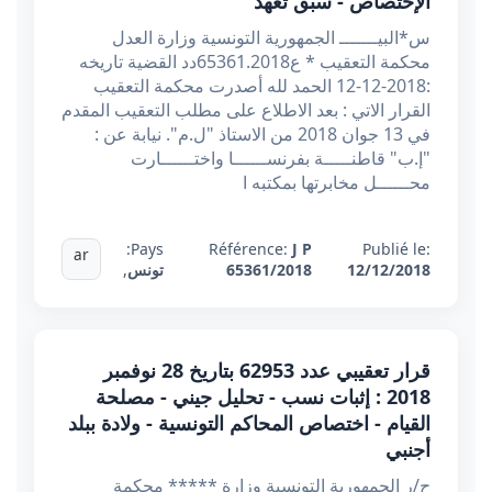
الإختصاص - سبق تعهد
س*البيـــــــ الجمهورية التونسية وزارة العدل
محكمة التعقيب * ع65361.2018دد القضية تاريخه
:2018-12-12 الحمد لله أصدرت محكمة التعقيب
القرار الاتي : بعد الاطلاع على مطلب التعقيب المقدم
في 13 جوان 2018 من الاستاذ "ل.م". نيابة عن :
"إ.ب" قاطنـــــة بفرنســــــا واختــــــارت
محــــــل مخابرتها بمكتبه ا
Pays:
Référence:
J P
Publié le:
ar
12/12/2018
65361/2018
تونس
,
قرار تعقيبي عدد 62953 بتاريخ 28 نوفمبر
2018 : إثبات نسب - تحليل جيني - مصلحة
القيام - اختصاص المحاكم التونسية - ولادة ببلد
أجنبي
ح/ر الجمهورية التونسية وزارة ***** محكمة