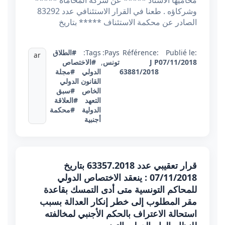
محاميها الأستاذ ***** عن شركة المحاماة *****
وشركاؤه . طعنا في القرار الاستئنافي عدد 83292
الصادر عن محكمة الاستئناف ***** بتاريخ
Publié le:
Référence:
Pays:
Tags:
#الطلاق
ar
07/11/2018
J P
تونس
,
#الاختصاص
63881/2018
الدولي
#مجلة
القانون الدولي
الخاص
#سبق
التعهد
#العلاقة
الدولية
#محكمة
أجنبية
قرار تعقيبي عدد 63357.2018 بتاريخ
07/11/2018 : ينعقد الاختصاص الدولي
للمحاكم التونسية متى أدى التمسك بقاعدة
مقر المطلوب إلى خطر إنكار العدالة بسبب
استحالة الاعتراف بالحكم الأجنبي لمخالفته