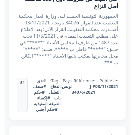
أصل النزاع
الجمهورية التونسية الحمــد لله، وزارة العدل محكمة
التعقيب عدد القرار: 34076 تاريخه: 03/11/2021
أصــدرت محكمة التعقيـب القرار الآتي: بعد الاطلاع
على مطلب التعقيب المقدم في 11/5/2021 تحت
عدد 1487 من طرف المحامي الأستاذ "*****" في
حــق: "*****" قاطن ب *****. ضــد: "*****"
محل مخابرتها بمكتب نائبها الأستاذ "*****" الكائن
ب ***
Publié le:
Référence:
Pays:
Tags:
#حق
ar
03/11/2021
J P
تونس
,
الدفاع
#ضعف
34076/2021
التعليل
#حكم
بات
#إكساء
الصيغة التنفيذية
#حكم أجنبي