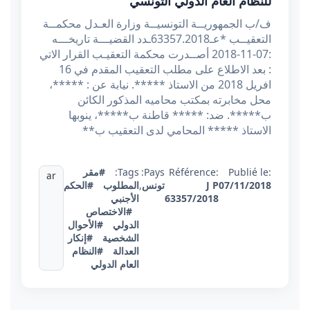
للنظام العام الدولي التونسي
ف/ب الجمهوريــة التونسيــة وزارة العـدل محكمــة
التعقيــب *عـ63357.2018ـدد القضيـــة تاريخـــه
:07-11-2018 أصــدرت محكمة التعقيـب القرار الاتي
: بعد الاطلاع على مطلب التعقيب المقدم في 16
افريل 2018 من الاستاذ *****. نيابة عن : *****،
محل مخابرته بمكتب محاميه المذكور الكائن
ب*****. ضد: ***** قاطنة ب*****، ينوبها
الاستاذ ***** المحامي لدى التعقيب ب**
Publié le:
Référence:
Pays:
Tags:
#مقر
ar
07/11/2018
J P
تونس
,
المطلوب
#الحكم
63357/2018
الأجنبي
#الاختصاص
الدولي
#الأحوال
الشخصية
#إنكار
العدالة
#النظام
العام الدولي