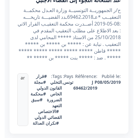
عند استحالة اللجوء إلى القضاء الأجنبي
ح/ر الجمهوريــة التونسيــة وزارة العـدل محكمــة
التعقيــب *عـ69462.2018ـدد القضيـــة تاريخـــه
:08-05-2019 أصــدرت محكمة التعقيـب القرار الاتي
: بعد الاطلاع على مطلب التعقيب المقدم في
25/10/2018 من الاستاذ ***** المحامي لدى
التعقيب . نيابة عن : ***** بن ***** بن *****
***** قاطن ***** ***** ***** ***** *****
***** . ضد : ***** بنت ***** بن ***** **
Publié le:
Référence:
Pays:
Tags:
#قرار
ar
08/05/2019
J P
تونس
,
التخلي
#مجلة
69462/2019
القانون الدولي
الخاص
#محكمة
الضرورة
#سبق
التعهد
#الاختصاص
القضائي الدولي
#نكران العدالة