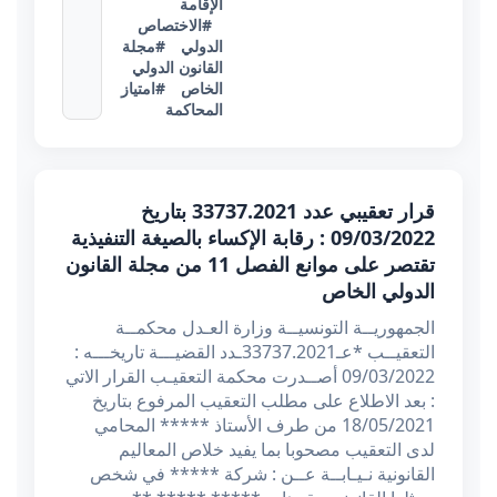
الإقامة
#الاختصاص
الدولي
#مجلة
القانون الدولي
الخاص
#امتياز
المحاكمة
قرار تعقيبي عدد 33737.2021 بتاريخ
09/03/2022 : رقابة الإكساء بالصيغة التنفيذية
تقتصر على موانع الفصل 11 من مجلة القانون
الدولي الخاص
الجمهوريــة التونسيــة وزارة العـدل محكمــة
التعقيــب *عـ33737.2021ـدد القضيـــة تاريخـــه :
09/03/2022 أصــدرت محكمة التعقيـب القرار الاتي
: بعد الاطلاع على مطلب التعقيب المرفوع بتاريخ
18/05/2021 من طرف الأستاذ ***** المحامي
لدى التعقيب مصحوبا بما يفيد خلاص المعاليم
القانونية نـيـابــة عــن : شركة ***** في شخص