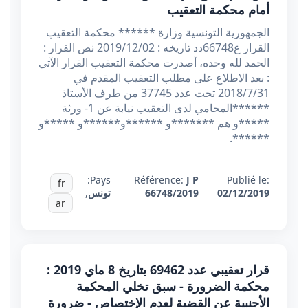
أمام محكمة التعقيب
الجمهورية التونسية وزارة ****** محكمة التعقيب
القرار ع66748دد تاريخه : 2019/12/02 نص القرار :
الحمد لله وحده، أصدرت محكمة التعقيب القرار الآتي
: بعد الاطلاع على مطلب التعقيب المقدم في
2018/7/31 تحت عدد 37745 من طرف الأستاذ
******المحامي لدى التعقيب نيابة عن 1- ورثة
*****و هم *******و ******و******و *****و
******.
Pays:
Référence:
J P
Publié le:
fr
02/12/2019
66748/2019
تونس
,
ar
قرار تعقيبي عدد 69462 بتاريخ 8 ماي 2019 :
محكمة الضرورة - سبق تخلي المحكمة
الأجنبية عن القضية لعدم الإختصاص - ضرورة