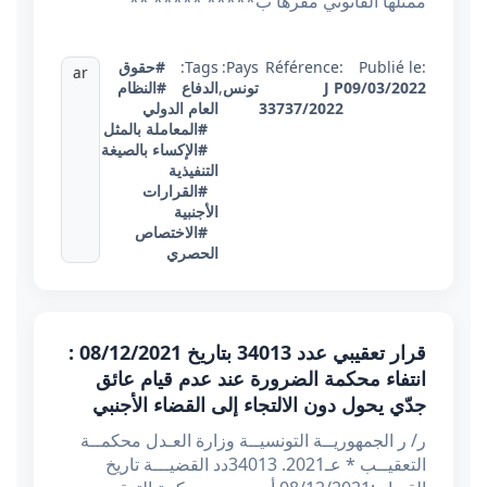
ممثلها القانوني مقرها ب***** ***** **
Publié le:
Référence:
Pays:
Tags:
#حقوق
ar
09/03/2022
J P
تونس
,
الدفاع
#النظام
33737/2022
العام الدولي
#المعاملة بالمثل
#الإكساء بالصيغة
التنفيذية
#القرارات
الأجنبية
#الاختصاص
الحصري
قرار تعقيبي عدد 34013 بتاريخ 08/12/2021 :
انتفاء محكمة الضرورة عند عدم قيام عائق
جدّي يحول دون الالتجاء إلى القضاء الأجنبي
ر/ ر الجمهوريــة التونسيــة وزارة العـدل محكمــة
التعقيــب * عـ2021. 34013دد القضيـــة تاريخ