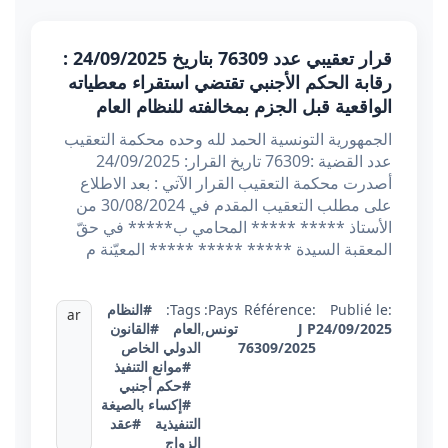
قرار تعقيبي عدد 76309 بتاريخ 24/09/2025 :
رقابة الحكم الأجنبي تقتضي استقراء معطياته
الواقعية قبل الجزم بمخالفته للنظام العام
الجمهورية التونسية الحمد لله وحده محكمة التعقيب
عدد القضية :76309 تاريخ القرار: 24/09/2025
أصدرت محكمة التعقيب القرار الآتي : بعد الاطلاع
على مطلب التعقيب المقدم في 30/08/2024 من
الأستاذ ***** ***** المحامي ب***** في حقّ
المعقبة السيدة ***** ***** ***** المعيّنة م
Publié le:
Référence:
Pays:
Tags:
#النظام
ar
24/09/2025
J P
تونس
,
العام
#القانون
76309/2025
الدولي الخاص
#موانع التنفيذ
#حكم أجنبي
#إكساء بالصيغة
التنفيذية
#عقد
الزواج