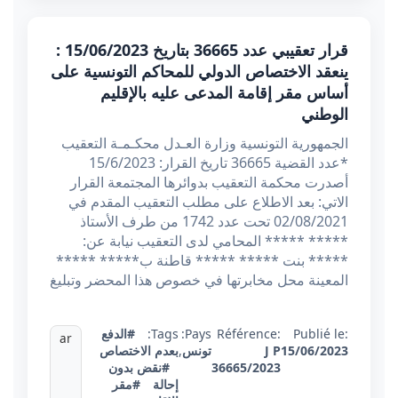
قرار تعقيبي عدد 36665 بتاريخ 15/06/2023 :
ينعقد الاختصاص الدولي للمحاكم التونسية على
أساس مقر إقامة المدعى عليه بالإقليم
الوطني
الجمهورية التونسية وزارة العـدل محكـمـة التعقيب
*عدد القضية 36665 تاريخ القرار: 15/6/2023
أصدرت محكمة التعقيب بدوائرها المجتمعة القرار
الاتي: بعد الاطلاع على مطلب التعقيب المقدم في
02/08/2021 تحت عدد 1742 من طرف الأستاذ
***** ***** المحامي لدى التعقيب نيابة عن:
***** بنت ***** ***** قاطنة ب***** *****
المعينة محل مخابرتها في خصوص هذا المحضر وتبليغ
Publié le:
Référence:
Pays:
Tags:
#الدفع
ar
15/06/2023
J P
تونس
,
بعدم الاختصاص
36665/2023
#نقض بدون
إحالة
#مقر