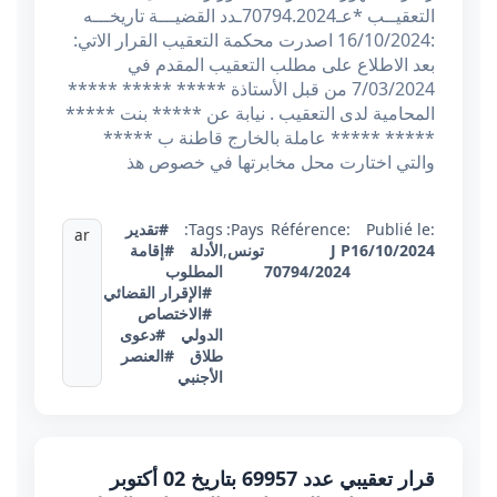
التعقيــب *عـ70794.2024ـدد القضيـــة تاريخـــه
:16/10/2024 اصدرت محكمة التعقيب القرار الاتي:
بعد الاطلاع على مطلب التعقيب المقدم في
7/03/2024 من قبل الأستاذة ***** ***** *****
المحامية لدى التعقيب . نيابة عن ***** بنت *****
***** ***** عاملة بالخارج قاطنة ب *****
والتي اختارت محل مخابرتها في خصوص هذ
Publié le:
Référence:
Pays:
Tags:
#تقدير
ar
16/10/2024
J P
تونس
,
الأدلة
#إقامة
70794/2024
المطلوب
#الإقرار القضائي
#الاختصاص
الدولي
#دعوى
طلاق
#العنصر
الأجنبي
قرار تعقيبي عدد 69957 بتاريخ 02 أكتوبر