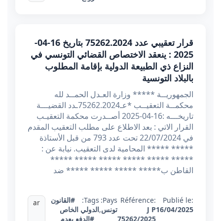
قرار تعقيبي عدد 75262.2024 بتاريخ 16-04-
2025 : ينعقد الاختصاص القضائي التونسي في
النزاع ذي الطبيعة الدولية بإقامة المطلوب
بالبلاد التونسية
الجمهوريــة ***** وزارة العـدل الحمــد لله
محكمــة التعقيــب *عـ75262.2024ـدد القضيـــة
تاريخـــه :16-04-2025 أصــدرت محكمة التعقيـب
القرار الاتي : بعد الاطلاع على مطلب التعقيب المقدم
في 22/07/2024 تحت عدد 793 من قبل الأستاذة
***** ***** المحامية لدى التعقيب. نيابة عن :
***** ***** ***** ***** ***** *****
القاطن ب***** ***** ***** ***** ضد
Publié le:
Référence:
Pays:
Tags:
#القانون
ar
16/04/2025
J P
تونس
,
الدولي الخاص
75262/2025
#الدفع بعدم