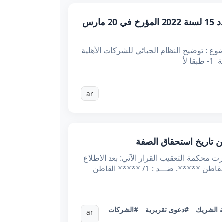
مذكرة عامة عدد 1 لسنة 2025 : توضيح النظام الجبائي للشركات الأهلية المحدثة بمقتضى المرسوم عدد 15 لسنة 2022 المؤرخ في 20 مارس
اسات و التشريع الجبائي الجمهورية التونسية وزارة المالية مذكرة عامة عدد 1 لسنة 2025 الموضوع : توضيح النظام الجبائي للشركات الأهلية
ar
نسيــة وزارة العـدل محكمــة التعقيــب *عـ74830.2024ـدد القضيـــة تاريخـــه :11/12/2024 أصدرت محكمة التعقيب القرار الآتي: بعد الاطلاع
على مطلب التعقيب المقدم من الأستاذ ***** عن شركة المحاماة ***** بتاريخ 10/07/2024. نيابة عن : ***** القاطن *****. ضـــد : 1/ ***** القاطن
الشريك
#دعوى تقريرية
#الشركات
ar