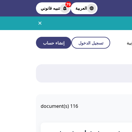
79
العربية
تنبيه قانوني
✕
ية
تسجيل الدخول
إنشاء حساب
document(s)
116