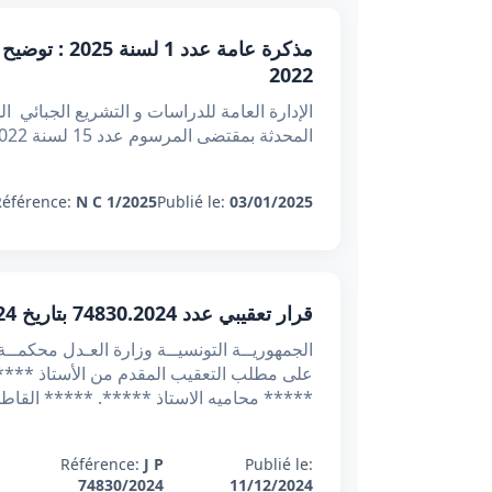
2022
المحدثة بمقتضى المرسوم عدد 15 لسنة 2022 المؤرخ في 20 مارس 2022. ملخص النظام الجبائي للشركات الأهلية 1- طبقا لأ
Référence:
N C 1/2025
Publié le:
03/01/2025
قرار تعقيبي عدد 74830.2024 بتاريخ 11/12/2024 : سقوط دعوى تقرير صفة الشريك بمرور الزمن من تاريخ استحقاق الصفة
***** محاميه الاستاذ *****. ***** القاطن
Référence:
J P
Publié le:
74830/2024
11/12/2024