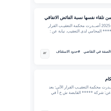
الجمهوريــة التونسيــة وزارة العـدل الحمــد لله محكمــة التعقيــب *عـ74822.2024ـدد القضيـــة تاريخـــه :02-04-2025 أصــدرت محكمة التعقيـب القرار
د 16345 من قبل الأستاذ ***** ***** ***** المحامي لدى التعقيب. نيابة عن :
لصفة في التقاضي
#حدود الاستئناف
ar
ده، الجمهورية التونسية وزارة العدل محكمة التعقيب عدد القضية: 69315 تاريخ القرار12/2/2025 أصــدرت محكمة التعقيـب القرار الآتي: بعد
التعقيب المقدم من قبل الأستاذ ***** ***** ***** بتاريخ 8/3/2024 تحت عدد 53244 نيابة عن: شركة ***** القابضة ش خ أ في