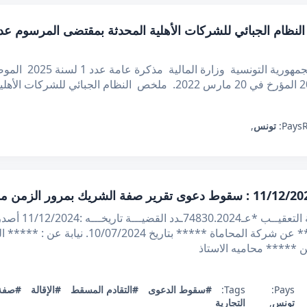
الإدارة العامة للدر
Pays:
تونس
,
الجمهوريــة التو
 ***** محاميه الاستاذ
Pays:
Tags:
#سقوط الدعوى
#التقادم المسقط
#الإقالة
#صفة 
تونس
,
التجارية