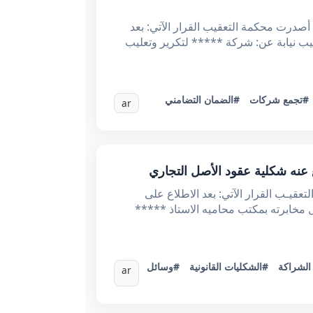
الجمهورية التونسية الحمد لله وحده وزارة العدل محكمة التعقيب * القضية عدد: 69222 تاريخ الحكم: 29جانفي2025 أصدرت محكمة التعقيب القرار الآتي: بعد
*** ***** المحامي لدى التعقيب نيابة عن: شركة ***** لتكرير وتعليب
#تجمع شركات
#الضمان التضامني
ar
ـ*65669.2024ـدد القرار تاريخه:21/01/2025 أصــدرت محكمة التعقيـب القرار الآتي: بعد الاطلاع على
 في حــق:***** محل مخابرته بمكتب محاميه الاستاذ *****
الشراكة
#الشكليات القانونية
#وسائل
ar