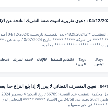
قرار تعقيبي عدد 74829.2024 بتاريخ 04/12/2024 : دعوى تقريرية لثبوت صفة الش
الجمهوريــة التو
على مطلب التعقيب المقدم من الأستاذ 
طن ب***** ***** ***** ***** محاميه
Pays:
Tags:
#التقادم المسقط
#الإقالة
#صفة الشريك
#مجلة ا
تونس
,
تقريرية
الجم
الاطلاع على مطلب التعقيب المقدم في 26 جانفي 2024 تحت عدد 24/68 من ال
* ***** في حق نفسها و