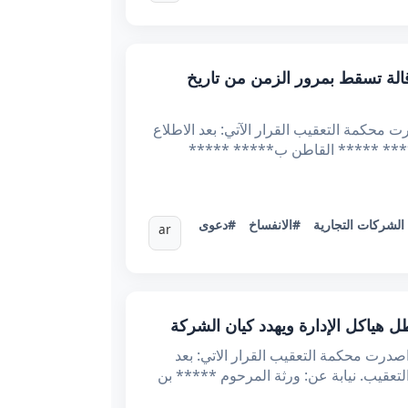
ريك الناتجة عن الإقالة تسقط بمرور الزمن من تاريخ
نسيــة وزارة العـدل محكمــة التعقيــب *عـ74829.2024ـدد القضيـــة تاريخـــه :04/12/2024 أصدرت محكمة التعقيب القرار الآتي: بعد الاطلاع
***** ***** عن شركة ***** ***** بتاريخ 10/07/2024. نيابة عن : ***** ***** القاطن ب***** *****
لشركات التجارية
#الانفساخ
#دعوى
ar
هورية التونسية الحمد لله وحده وزارة العدل محكمة التعقيب عدد القضية: 66789 تاريخ الحكم: 4 ديسمبر 2024 اصدرت محكمة التعقيب القرار الاتي: بعد
أستاذ ***** ***** المحامي لدى التعقيب. نيابة عن: ورثة المرحوم ***** بن