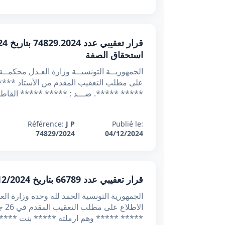
استحقاق الصفة
***** *****. ضـــد : ***** ***** القا
Référence:
J P
Publié le:
74829/2024
04/12/2024
قرار تعقيبي عدد 66789 بتاريخ 04/12/2024 : تعيين المتصرف القضائي لا يبرر إلا إذا بلغ النزاع حدا يعطل هياكل الإدارة ويهدد كيان الشركة
***** ***** وهم ارملته ***** بنت ****