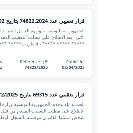
قرار تعقيبي عدد 74822.2024 بتاريخ 02-04-2025 : تجاوز محكمة الاستئناف لحدود الاستئناف بتعديلها من تلقاء نفسها نسبة الفائض الاتفاقي
***** ***** ***** ، قاطن ب***** ***
s:
Référence:
J P
Publié le:
02/04/2025
74822/2025
ت
قرار تعقيبي عدد 69315 بتاريخ 12/2/2025 : ضم القضايا المتّحدة أطرافا وموضوعا لتفادي تضارب الأحكام
شخص ممثلها القانوني مرسمة بالسجل الوطني