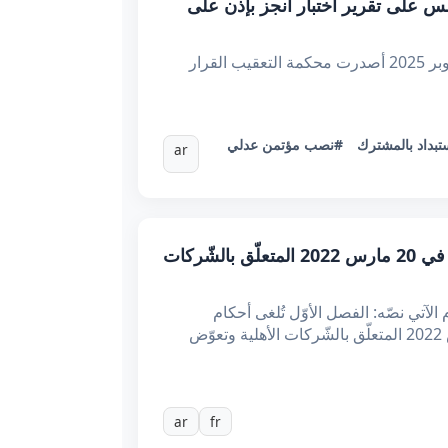
تمن عدلي إذا تأسس على تقرير اختبار أنجز بإذن على
الجمهــوريّة التـونـــسيّة الحمد لله وزارة العـــــــــدل محكمــــــة التعقــيب عـ ـدد القرار 87780 تـاريـــخه: 03 اكتوبر 2025 أصدرت محكمة التعقيب القرار
تبداد بالمشترك
#نصب مؤتمن عدلي
ar
مرسوم عدد 3 لسنة 2025 مؤرّخ في 2 أكتوبر 2025 يتعلّق بتنقيح المرسوم عدد 15 لسنة 2022 المؤرّخ في 20 مارس 2022 المتعلّق بالشّركات
لآتي نصّه: الفصل الأوّل تُلغى أحكام
الفصول 7 و13 و14 و17 و21 و23 و26 و52 والباب السادس من المرسوم عدد 15 لسنة 2022 المؤرّخ في 20 مارس 2022 المتعلّق بالشّركات الأهلية وتعوّض
ar
fr