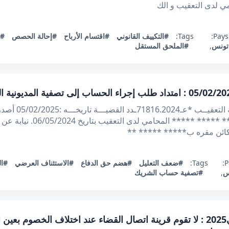
ي لدى التعقيب و الك
Pays:
Tags:
#التكييف القانوني
#اقتسام الأرباح
#إحالة الحصص
#ش
تونس
,
#الملحق المستقل
الجمهوريــة التو
على مطلب التعقيب المقدم من ال
لكائن مقره ب***** ***** **
P
Tags:
#ضعف التعليل
#هضم حق الدفاع
#الاستئناف العرضي
#ال
س
,
#تصفية حساب الشريك
قرار تعقيبي عدد 69222 بتاريخ 29جانفي2025 : لا تقوم قرينة اتصال القضاء عند ا