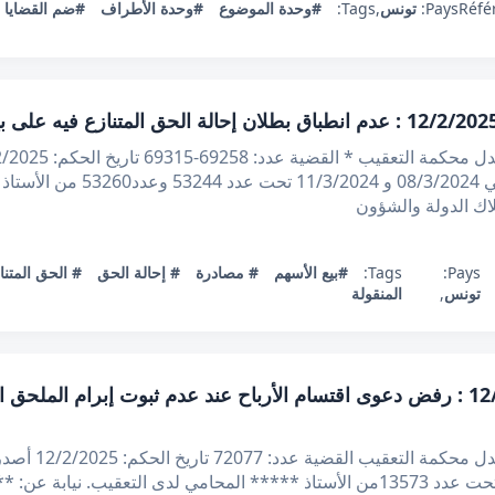
Réfé
Pays:
تونس
,
Tags:
#وحدة الموضوع
#وحدة الأطراف
#ضم القضايا
اك الدولة والشؤون
Pays:
Tags:
#بيع الأسهم
# مصادرة
# إحالة الحق
# الحق المتنا
تونس
,
المنقولة
قرار تعقيبي عدد 72077 بتاريخ 12/2/2025 : رفض دعوى اقتسام الأرباح عند عدم ثبو
الجمهورية التون
على مطلب التعقيب المقدم في10/5/2024 تحت عدد 13573من الأستاذ ***** المحامي