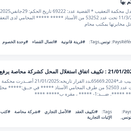
 بها
الاطلاع على مطلب التعقيب المقدم في11/3/2024 تحت عدد 53252 من الأستاذ **
حل مخابرتها بمكتب محام
Réfé
Pays:
تونس
,
Tags:
#قرينة قانونية
#اتصال القضاء
#وحدة الخصوم
الجمهورية التونسية وزارة العدل محكمة التعقيب ع
مطلب التعقيب المقدم في 20/12/2023 تحت عدد 52503 من طرف المحامي الأستاذ *****
*** ، مقره ب***** ****
Pays
Tags:
#تكييف العقد
#الأصل التجاري
#شركة محاصة
#كتب 
ونس
,
الإثبات التجارية