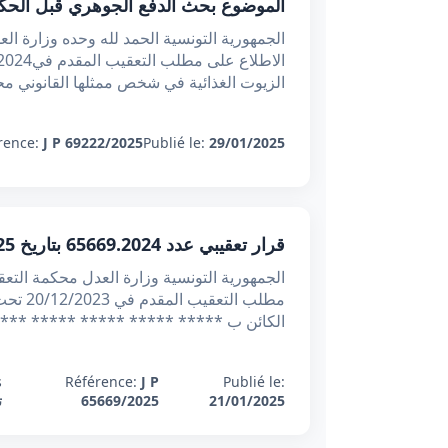
الموضوع بحث الدفع الجوهري قبل الحكم
الزيوت الغذائية في شخص ممثلها القانوني م
rence:
J P 69222/2025
Publié le:
29/01/2025
قرار تعقيبي عدد 65669.2024 بتاريخ 21/01/2025 : تكييف اتفاق استغلال المحل كشركة محاصة يرفع عنه شكلية عقود الأصل التجاري
الكائن ب ***** ***** ***** ***** ***** *****. ضـــد:1- **
:
Référence:
J P
Publié le:
21/01/2025
65669/2025
ت