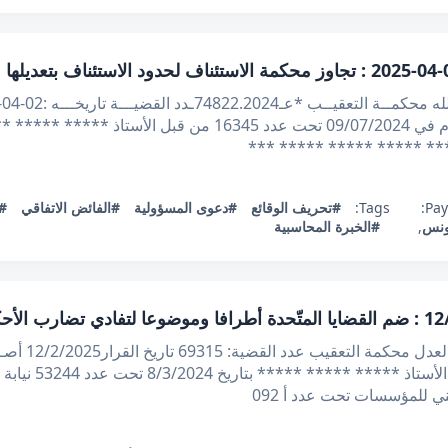
الاتي : بعد الاطلاع على مطلب التعقيب المقدم في 09/07/2024 تحت عد
** ***** ***** ***** ***
Pay
Tags:
#تحريف الوقائع
#دعوى المسؤولية
#الفائض الاتفاقي
#ا
ونس
,
#الخبرة المحاسبية
الحمــد لله وح
الاطلاع على مطلب 
 للمؤسسات تحت عدد أ 092