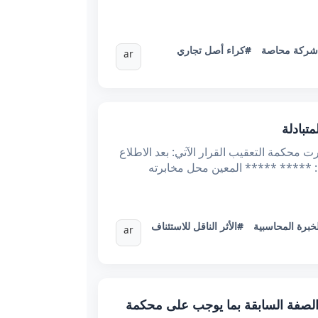
ركة محاصة
#كراء أصل تجاري
ar
نسيــة وزارة العـدل محكمــة التعقيــب *عـ71816.2024ـدد القضيـــة تاريخـــه :05/02/2025 أصدرت محكمة التعقيب القرار الآتي: بعد الاطلاع
أستاذ ***** ***** ***** المحامي لدى التعقيب بتاريخ 06/05/2024. نيابة عن : ***** ***** المعين محل مخابرته
خبرة المحاسبية
#الأثر الناقل للاستئناف
ar
ختلاف الخصوم بعين الصفة السابقة بما يوجب على محكمة