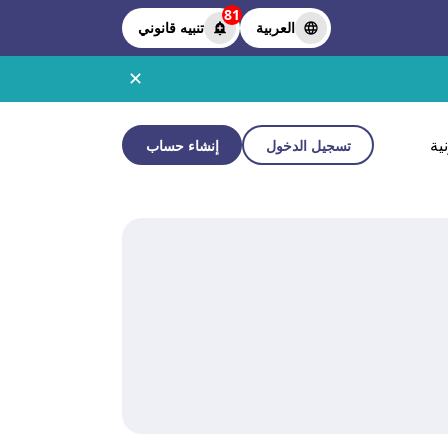
81
العربية
تنبيه قانوني
✕
ية
تسجيل الدخول
إنشاء حساب