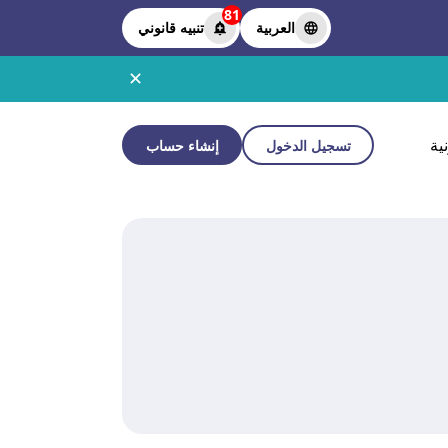
81
العربية
تنبيه قانوني
✕
ية
تسجيل الدخول
إنشاء حساب