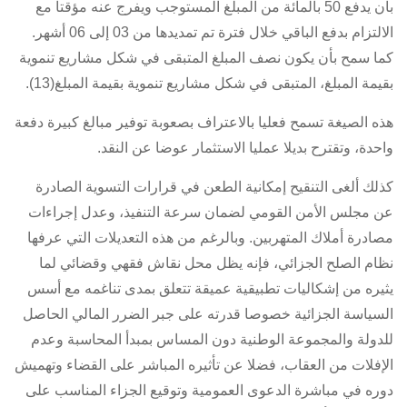
بأن يدفع 50 بالمائة من المبلغ المستوجب ويفرج عنه مؤقتا مع
الالتزام بدفع الباقي خلال فترة تم تمديدها من 03 إلى 06 أشهر.
كما سمح بأن يكون نصف المبلغ المتبقى في شكل مشاريع تنموية
بقيمة المبلغ، المتبقى في شكل مشاريع تنموية بقيمة المبلغ(13).
هذه الصيغة تسمح فعليا بالاعتراف بصعوبة توفير مبالغ كبيرة دفعة
واحدة، وتقترح بديلا عمليا الاستثمار عوضا عن النقد.
كذلك ألغى التنقيح إمكانية الطعن في قرارات التسوية الصادرة
عن مجلس الأمن القومي لضمان سرعة التنفيذ، وعدل إجراءات
مصادرة أملاك المتهربين. وبالرغم من هذه التعديلات التي عرفها
نظام الصلح الجزائي، فإنه يظل محل نقاش فقهي وقضائي لما
يثيره من إشكاليات تطبيقية عميقة تتعلق بمدى تناغمه مع أسس
السياسة الجزائية خصوصا قدرته على جبر الضرر المالي الحاصل
للدولة والمجموعة الوطنية دون المساس بمبدأ المحاسبة وعدم
الإفلات من العقاب، فضلا عن تأثيره المباشر على القضاء وتهميش
دوره في مباشرة الدعوى العمومية وتوقيع الجزاء المناسب على