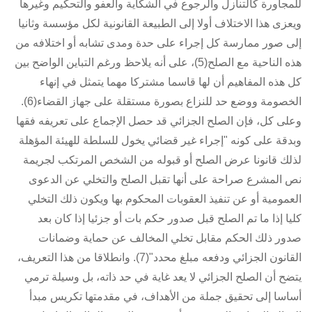
للمجاورة كالتنازل والرجوع في الشكاية والعفو والتحكيم وغيرها
ويعزى هذا الاختلاف أولا إلى الطبيعة القانونية لكل مؤسسة وثانيا
إلى صور ممارسة كل إجراء على حدة ومدى تشابه أو اختلافه من
هذه الناحية مع الصلح(5)، على أنه يلاحظ ورغم التباين الواضح بين
كل هذه المفاهيم أن لها قاسما مشتركا مهما يتمثل في إنهاء
الخصومة ووضع حد للنزاع بصورة مستقلة على جهاز القضاء(6).
وعلى كل، فإن الصلح الجزائي قد حصل الإجماع على تعريفه فقها
وبدقة على كونه "إجراء غير قضائي يخول للسلطة للهيئة المؤهلة
لذلك قانونا عرض الصلح أو قبوله من الشخص المرتكب لجريمة
نص المشرع صراحة على أنها تقبل الصلح والتخلي عن الدعوى
العمومية أو عن تنفيذ العقوبات المحكوم بها ويكون ذلك التخلي
كليا إذا ما تم الصلح قبل صدور حكم بات أو جزئيا إذا كان بعد
صدور ذلك الحكم مقابل تخلي المخالف عن حماية وضمانات
القانون الجزائي ودفعه مبلغ محدد"(7). وانطلاقا من هذا التعريف،
يتضح أن الصلح الجزائي لا يعد غاية في حد ذاته، بل وسيلة ترمي
أساسا إلى تحقيق جملة من الأهداف، في مقدمتها تكريس مبدأ