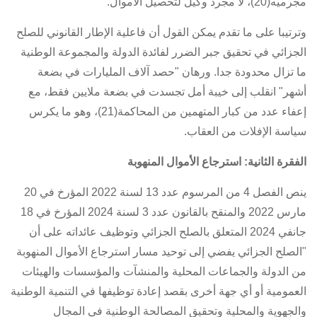
مجرميه(20)، لا مجرد وكيل لتحصيل الأموال.
وترتيبا على ما تقدم يمكن القول أن فاعلية الإطار القانوني للصلح
الجزائي في تحقيق جبر الضرر لفائدة الدولة والمجموعة الوطنية
ما تزال محدودة جدا. ورهان "حصد آلاف المليارات في بضعة
أشهر" انقلب إلى خيبة أمل تجسدت في بضعة ملايين فقط، مع
إعفاء عدد من كبار المتهمين من المحاكمة(21)، وهو ما يكرس
سياسة الإفلات من العقاب.
الفقرة الثانية: استرجاع الأموال المنهوبة
ينص
الفصل 4 من المرسوم عدد 13 لسنة 2022 المؤرخ في 20
مارس 2022
والمنقح
بالقانون عدد 3 لسنة 2024 المؤرخ في 18
جانفي 2024 المتعلق بالصلح الجزائي وتوظيف عائداته
على أن
"الصلح الجزائي يفضي إلى توحيد مسار استرجاع الأموال المنهوبة
من الدولة والجماعات المحلية والمنشآت والمؤسسات والهيئات
العمومية أو أي جهة أخرى بقصد إعادة توظيفها في التنمية الوطنية
والجهوية والمحلية وتحقيق المصالحة الوطنية في المجال