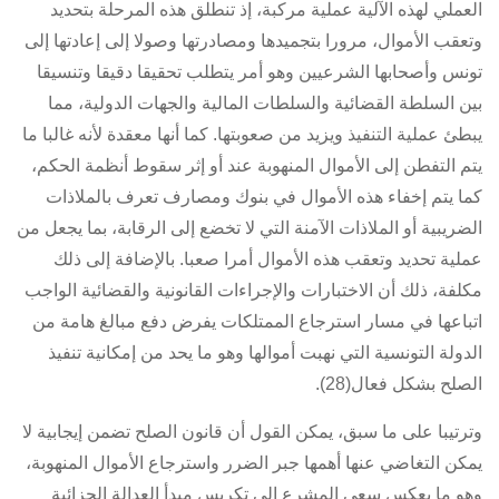
العملي لهذه الآلية عملية مركبة، إذ تنطلق هذه المرحلة بتحديد
وتعقب الأموال، مرورا بتجميدها ومصادرتها وصولا إلى إعادتها إلى
تونس وأصحابها الشرعيين وهو أمر يتطلب تحقيقا دقيقا وتنسيقا
بين السلطة القضائية والسلطات المالية والجهات الدولية، مما
يبطئ عملية التنفيذ ويزيد من صعوبتها. كما أنها معقدة لأنه غالبا ما
يتم التفطن إلى الأموال المنهوبة عند أو إثر سقوط أنظمة الحكم،
كما يتم إخفاء هذه الأموال في بنوك ومصارف تعرف بالملاذات
الضريبية أو الملاذات الآمنة التي لا تخضع إلى الرقابة، بما يجعل من
عملية تحديد وتعقب هذه الأموال أمرا صعبا. بالإضافة إلى ذلك
مكلفة، ذلك أن الاختبارات والإجراءات القانونية والقضائية الواجب
اتباعها في مسار استرجاع الممتلكات يفرض دفع مبالغ هامة من
الدولة التونسية التي نهبت أموالها وهو ما يحد من إمكانية تنفيذ
الصلح بشكل فعال(28).
وترتيبا على ما سبق، يمكن القول أن قانون الصلح تضمن إيجابية لا
يمكن التغاضي عنها أهمها جبر الضرر واسترجاع الأموال المنهوبة،
وهو ما يعكس سعي المشرع إلى تكريس مبدأ العدالة الجزائية