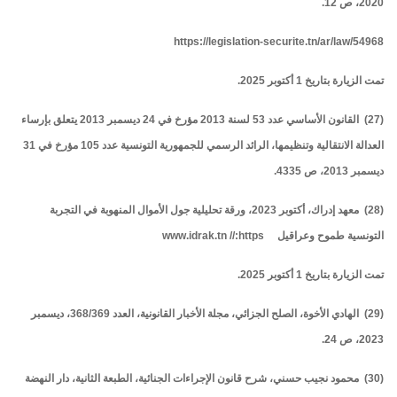
2020، ص 12.
https://legislation-securite.tn/ar/law/54968
تمت الزيارة بتاريخ 1 أكتوبر 2025.
(27) القانون الأساسي عدد 53 لسنة 2013 مؤرخ في 24 ديسمبر 2013 يتعلق بإرساء
العدالة الانتقالية وتنظيمها، الرائد الرسمي للجمهورية التونسية عدد 105 مؤرخ في 31
ديسمبر 2013، ص 4335.
(28) معهد إدراك، أكتوبر 2023، ورقة تحليلية جول الأموال المنهوبة في التجربة
التونسية طموح وعراقيل www.idrak.tn //:https
تمت الزيارة بتاريخ 1 أكتوبر 2025.
(29) الهادي الأخوة، الصلح الجزائي، مجلة الأخبار القانونية، العدد 368/369، ديسمبر
2023، ص 24.
(30) محمود نجيب حسني، شرح قانون الإجراءات الجنائية، الطبعة الثانية، دار النهضة