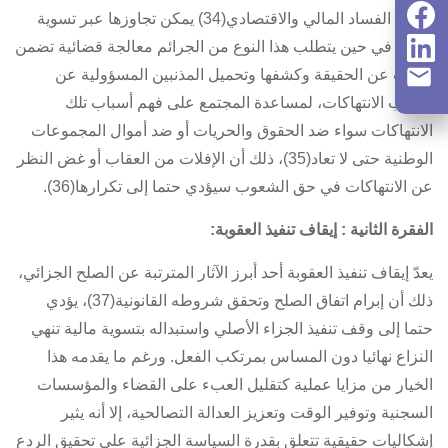
جرائم الفساد المالي والاقتصادي(34) يمكن تجاوزها عبر تسوية
مالية. في حين يتطلب هذا النوع من الجرائم معالجة قضائية تضمن
البحث عن الحقيقة وكشفها وتحميل المذنبين المسؤولية عن
ارتكاب الانتهاكات، لمساعدة المجتمع على فهم أسباب تلك
الانتهاكات سواء ضد الحقوق والحريات أو ضد أموال المجموعات
الوطنية حتى لا تعاد(35)، ذلك أن الإفلات من العقاب أو غض النظر
عن الانتهاكات في حق الشعوب سيؤدي حتما إلى تكرارها(36).
الفقرة الثانية : إيقاف تنفيذ العقوبة:
يعدّ إيقاف تنفيذ العقوبة أحد أبرز الآثار المترتبة عن الصلح الجزائي،
ذلك أن إبرام اتفاق الصلح وتحقق شروطه القانونية(37)، يؤدي
حتما إلى وقف تنفيذ الجزاء الأصلي واستبداله بتسوية مالية تنهي
النزاع نهائيا دون المساس بمرتكب الفعل. ورغم ما يقدمه هذا
الخيار من مزايا عملية كتقليل العبء على القضاء والمؤسسات
السجنية وتوفير الوقت وتعزيز العدالة التصالحية، إلا أنه يثير
إشكاليات حقيقية تتعلق بقدرة السياسة الجزائية على تحقيق الردع