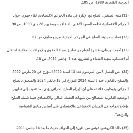
العربية، القاهرة، 1988، ص 185.
(31) منية الصيفي، الصلح مع الإدارة في مادة الجرائم الاقتصادية، لقاء جهوي، حول
الجرائم الاقتصادية، نظمه المعهد الأعلى للقضاء بسوسة يوم 28 ماي 1993، ص 90.
(32) عماد سعايدية، الصلح في الجرائم الجبائية، مرجع سابق، ص 67.
(33) أحمد الورفلي، عشرة أعوام من تطبيق مجلة الحقوق والإجراءات الجنائية، احتفال
أم احتساب، مجلة القضاء والتشريع، عدد 1، جانفي 2012، ص 16.
(34) نص الفصل 5 من المرسوم عدد 13 لسنة 2022 المؤرخ في 20 مارس 2022
والمنقح بالقانون عدد 3 لسنة 2024 المؤرخ في 18 جانفي 2024 والمتعلق بالصلح
الجزائي وتوظيف عائداته على أن "إبرام الصلح الجزائي يؤدي بعد تنفيذه إلى تطهير
الوضعية القانونية للمصالح من شبهات الفساد المالي والاقتصادي فيما شمله الصلح
وإعادة إدماجه في الميدان الاجتماعي والاقتصادي على أساس مبادئ الشفافية
والنزاهة".
(35) خالد الكريشي، تونس من الثورة إلى الدولة، حديث ما بعد 14 جانفي 2011،