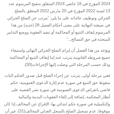
2024 المؤرخ في 18 جانفي 2024
المتعلق بتنقيح
المرسوم عدد
13 لسنة 2022 المؤرخ في 20 مارس 2022 المتعلق بالصلح
الجزائي وتوظيف عائداته
على ما يلي: "يترتب عن الصلح الجزائي
في صيغته النهائية على معنى أحكام
الفصل 28 (جديد) من هذا
المرسوم
إيقاف التتبع أو المحاكمة أو تنفيذ العقوبة ووضع التدابير
المتخذة في حق التصالح..."
ويؤخذ من هذا الفصل أن إبرام الصلح الجزائي النهائي واستيفاء
جميع شروطه القانونية يترتب عنه إما إيقاف التتبع أو المحاكمة
وذلك حسب المرحلة التي وصلت إليها الإجراءات(30).
ففي مرحلة أولى، يترتب عن إجراء الصلح قبل صدور الحكم البات
سقوط حق التتبع في صورة عدم إثارة الدعوى العمومية، حكم
قاضي بانقراض الدعوى العمومية في صورة نشر القضية على
أنظار المحكمة، إضافة إلى إلغاء العقوبات البدنية والمالية
والتكميلية في صورة حكم ابتدائي بها، الإفراج عن المخالف إذا كان
موقوفا، عدم تسجيل الصلح بالسجل العدلي المخالف(31)، غير أن