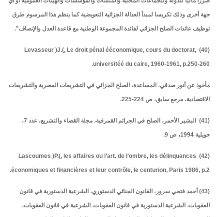
ضررا ماليا للدولة وللجماعات المحلية والمنشآت والمؤسسات والهيئات العمومية أو أي
جهة أخرى وذلك تكريسا لمبدأ العدالة الجزائية التعويضية كما ينظم هذا المرسوم طرق
توظيف عائدات الصلح الجزائي لفائدة المجموعة الوطنية مع قاعدة العدل والإنصاف".
(40) Levasseur )J.(, Le droit pénal ééconomique, cours du doctorat,
universitéé du caire, 1960-1961, p.250-260.
مأخوذ عن أنور صدقي، المساعدة، الصلح الجزائي في التشريعات المصرية والتشريعات
الاقتصادية، مرجع سابق، ص 224-225.
(41) البشير الأحمر، الصلح في الجرائم القمرقية، مجلة القضاء والتشريع، عدد 7،
جويلية 1994، ص 9.
(42) Lascoumes )P.(, les affaires ou l’art. de l’ombre, les délinquances
économiques et financières et leur contrôle, le centurion, Paris 1986, p.2.
(43) أحمد فتحي سرور، القانون الجنائي الدستوري، الشرعية الدستورية في قانون
العقوبات، الشرعية الدستورية في قانون العقوبات، الشرعية في قانون العقوبات،