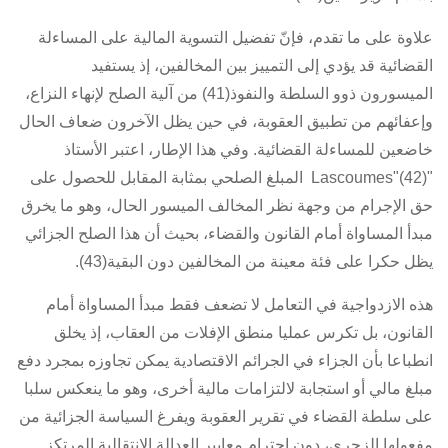
علاوة على ما تقدم، فإنّ تفضيل التسوية المالية على المساءلة
القضائية قد يؤدي إلى التمييز بين المخالفين، إذ يستفيد
الميسورون ذوو السلطة والنفوذ(41) من آلية الصلح لإنهاء النزاع،
وإعفائهم من تطبيق العقوبة، في حين يظل الآخرون ضعاف الحال
خاضعين للمساءلة القضائية. وفي هذا الإطار، اعتبر الأستاذ
"Lascoumes"(42) المبلغ الصلحي بمثابة المقابل للحصول على
حق الإجرام من وجهة نظر المخالف الميسور الحال، وهو ما يخرق
مبدأ المساواة أمام القانون والقضاء، بحيث أن هذا الصلح الجزائي
يظل حكرا على فئة معينة من المخالفين دون البقية(43).
هذه الازدواجية في التعامل لا تضعف فقط مبدأ المساواة أمام
القانون، بل تكرس عمليا منطق الإفلات من العقاب، إذ يخلق
انطباعا بأن الجزاء في الجرائم الاقتصادية يمكن تجاوزه بمجرد دفع
مبلغ مالي أو استجابة لالتزامات مالية أخرى، وهو ما ينعكس سلبا
على سلطة القضاء في تقرير العقوبة ويفرغ السياسة الجزائية من
مفعولها الزجري، دون احترام معايير العدالة الانتقالية المرتكز