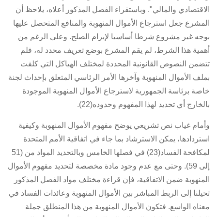
الاقتصادي والمالي". وباستقراء الفصل المذكور أعلاه، يلاحظ أن
المشرع جعل استرجاع الأموال المنهوبة والمنافع المتحصل عليها
بوجه غير مشروع شرطا أساسيا لإبرام الصلح. وعلى الرغم من
أهمية هذا الشرط، لم يقم المشرع بوضع تعريف محدد له، فلم
تتضمن النصوص القانونية المحددة لمختلف الهياكل التي كلفت
بملف الأموال المنهوبة وآخرها الأمر الرئاسي المتعلق بإحداث لجنة
خاصة برئاسة الجمهورية لاسترجاع الأموال المنهوبة الموجودة
بالخارج أي تحديد لهذا المفهوم وحدوده(22).
وأمام غياب نص تشريعي يوضح مفهوم الأموال المنهوبة وكيفية
استردادها، يمكن الاسترشاد بما جاء في اتفاقية الأمم المتحدة
لمكافحة الفساد(23) في فصلها الخامس وبالتحديد المواد من (51
إلى 59). وحتى مع عدم وجود مادة مخصصة لتحديد مفهوم الأموال
المنهوبة ضمن الاتفاقية، فإن قراءة مختلف مواد الفصل المذكور
تحيلنا إلى الربط المباشر بين الأموال المنهوبة وعائدات الفساد في
معناه الواسع. فتكون الأموال المنهوبة من هذا المنطلق جملة