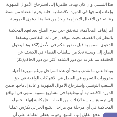
هذا التمشي وإن كان يهدف ظاهريا إلى استرجاع الأموال المنهوبة
وإعادة إدماجها في الدورة الاقتصادية، فإنه يحرم القضاء من بسط
رقابته عن الأفعال الإجرامية ويحدّ من فعالية الدعوى العمومية.
أما إيقاف المحاكمة، فيتحقق حين يبرم الصلح بعد تعهد المحكمة
بالنظر في القضية، بحيث تتوقف إجراءات التقاضي وتسقط
الدعوى العمومية قبل صدور حكم في الأصل(32). وهنا يتحول
الصلح إلى وسيلة تحدّ من سلطات القضاء في الكشف عن
الحقيقة بما يقر به من دور الشاهد أكثر من دور الحاكم(33).
وبناءا على ما تقدم، يتضح أن هذه المراحل ورغم تبريرها أحيانا
بضرورات التسريع في الفصل في الانتهاكات الواقعة في حق
الشعب التونسي واسترجاع الأموال المنهوبة وإعادة إدماجها ضمن
الدورة الاقتصادية أو توظيفها في مشاريع تنموية، تنتهي في الواقع
إلى ترسيخ سياسة الإفلات من العقاب، فإمكانية إنهاء التتبع أو
المحاكمة في أي مرحلة من مراحل التتبع الجزائي يكرّس عمليا
منطق الدفع مقابل إنهاء التتبع، وهو ما يعطي انطباعا على أن