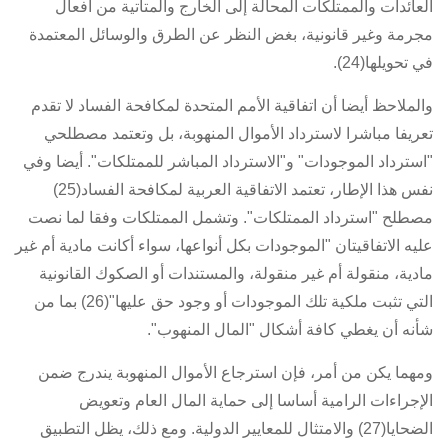
العائدات والممتلكات المحالة إلى الخارج والمتأتية من أفعال
مجرمة وغير قانونية، بغض النظر عن الطرق والوسائل المعتمدة
في تحويلها(24).
والملاحظ أيضا أن اتفاقية الأمم المتحدة لمكافحة الفساد لا تقدم
تعريفا مباشرا لاسترداد الأموال المنهوبة، بل وتعتمد مصطلحي
"استرداد الموجودات" و"الاسترداد المباشر للممتلكات". أيضا وفي
نفس هذا الإطار، تعتمد الاتفاقية العربية لمكافحة الفساد(25)
مصطلح "استرداد الممتلكات". وتشمل الممتلكات وفقا لما نصت
عليه الاتفاقيتان "الموجودات بكل أنواعها، سواء أكانت مادية أم غير
مادية، منقولة أم غير منقولة، والمستندات أو الصكوك القانونية
التي تثبت ملكية تلك الموجودات أو وجود حق عليها"(26) بما من
شأنه أن يغطي كافة أشكال "المال المنهوب".
ومهما يكن من أمر، فإن استرجاع الأموال المنهوبة يندرج ضمن
الإجراءات الرامية أساسا إلى حماية المال العام وتعويض
الضحايا(27) والامتثال للمعايير الدولية. ومع ذلك، يظل التطبيق