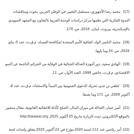
(17) محمد رضا الأجهوري، مستقبل التغيير في الوطن العربي، بحوث ومناقشات
الندوة الفكرية التي نظمها مركز دراسات الوحدة العربية بالتعاون مع المعهد السويدي
بالإسكندرية، بيروت، لبنان، 2016، ص. 170.
(18) محمد الناصر الواد، اتفاقية الأمم المتحدة لمكافحة الفساد، م.ق.ت، عدد 5، ماي
2016، ص. 24 وما يليها.
(19) الهادي سعيد، دور أجهزة العدالة الجنائية في الوقاية من الجرائم الناجمة عن النمو
الاقتصادي، م.ق.ت، جانفي 1998، العدد الأول، ص. 11.
(20) لطفي بن جدو، تحريك الدعوى العمومية بين المبدأ والاستثناء، م.ق.ت، عدد 8،
أكتوبر 2009، ص. 171 وما بعدها.
(21) أمير عمار، العدالة في ميزان المال، الصلح كأداة للانتقائية القانونية، مقال منشور
بالموقع الالكتروني، تمت الزيارة بتاريخ 25 أكتوبر 2025. http://nawaat.org
(22) أمر رئاسي عدد 112 لسنة 2020 مؤرخ في 22 أكتوبر 2020 يتعلق بإحداث لجنة