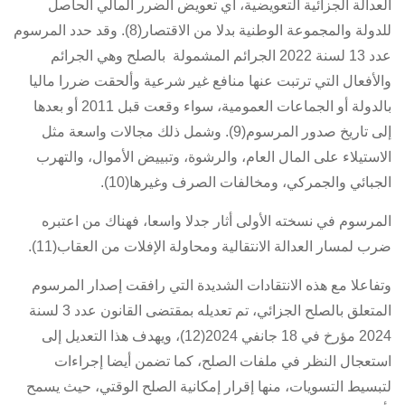
العدالة الجزائية التعويضية، أي تعويض الضرر المالي الحاصل
للدولة والمجموعة الوطنية بدلا من الاقتصار(8). وقد حدد
المرسوم
عدد 13 لسنة 2022
الجرائم المشمولة بالصلح وهي الجرائم
والأفعال التي ترتبت عنها منافع غير شرعية وألحقت ضررا ماليا
بالدولة أو الجماعات العمومية، سواء وقعت قبل 2011 أو بعدها
إلى تاريخ صدور المرسوم(9). وشمل ذلك مجالات واسعة مثل
الاستيلاء على المال العام، والرشوة، وتبييض الأموال، والتهرب
الجبائي والجمركي، ومخالفات الصرف وغيرها(10).
المرسوم في نسخته الأولى أثار جدلا واسعا، فهناك من اعتبره
ضرب لمسار العدالة الانتقالية ومحاولة الإفلات من العقاب(11).
وتفاعلا مع هذه الانتقادات الشديدة التي رافقت إصدار
المرسوم
المتعلق بالصلح الجزائي
، تم تعديله بمقتضى
القانون عدد 3 لسنة
2024 مؤرخ في 18 جانفي 2024
(12)، ويهدف هذا التعديل إلى
استعجال النظر في ملفات الصلح، كما تضمن أيضا إجراءات
لتبسيط التسويات، منها إقرار إمكانية الصلح الوقتي، حيث يسمح