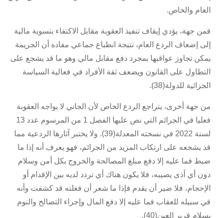
العام والخاص.
فمن جهة، يؤدي إيقاف تنفيذ العقوبة مقابل الاكتفاء بتسوية مالية
إلى إضعاف الردع العام، نتيجة انطباع جماعي مفاده أن الجريمة
يمكن تجاوز عواقبها بمجرد دفع مقابل مالي وهو ما قد يشجع على
التطاول على القانون ويضعف ثقة الأفراد في فعالية السياسة
الجزائية للدولة(38).
من جهة أخرى، يتراجع الردع الخاص لأن الجاني لا يواجه العقوبة
فعليا في الجرائم التي نص عليها
الفصل 1 من المرسوم عدد 13
لسنة 2022
في نسخته المعدلة(39). ولا يختبر آثارها الردعية مما
قد يشجعه على ارتكاب المزيد من الجرائم، فهو يعرف أنه إذا ما
ضبط فما عليه إلا دفع مبلغ المصالحة والخروج بكل أمن وسلام
دون أي أذى يصيبه، فلا يكون هناك أي تردد لديه بين الإقدام أو
الإحجام، فلا ضير أن يقدم فإذا ما شعر أن فعلته قد كشفت وأنه
في سبيله للعقاب فما عليه إلا دفع المال وإجراء التصالح والنوم
بسلام قرير العين(40).