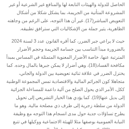
الحاصل للدولة والهيئات التابعة لها والمنافع غير الشرعية أو غير
المشروعة المتأتية من الجريمة، بما يشكل شكلا من أشكال
التعويض المباشر(17). غير أن هذا التوجه، على الرغم من وجاهته
الظاهرية، يثير جملة من الإشكاليات التي سترافق تطبيقه.
حيث لا يراعي جبر الضرر، كما أقره
القانون عدد 3 لسنة 2024
بالضرورة مبدأ التناسب بين جسامة الجريمة وحجم الأضرار
المترتبة عنها، خاصة الأضرار المعنوية المتمثلة في المساس بمبدأ
مكافحة الفساد(18)، وهي أضرار لا يمكن جبرها بالمال وحده. كما
يختزل الضرر في علاقة ثنائية تعويضية بين الدولة والجاني،
متجاهلا كون الجرائم المالية والاقتصادية تمس المجموعة الوطنية
ككل، الأمر الذي يحول الصلح من آلية داعمة للمساءلة الجزائية
إلى بديل عنها(19). كما يؤدي هذا الخيار التشريعي إلى تحويل
الدولة من سلطة زجرية إلى طرف ذي مصلحة مالية. وهو ما
يطرح تساؤلات جدية حول مدى انسجام هذا التوجه مع وظيفة
النيابة العمومية بوصفها مثلا للهيئة الاجتماعية ووكيلها في تتبع