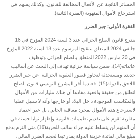
الخسائر الناتجة عن الأفعال المخالفة للقانون، وكذلك يسهم في
استرجاع الأموال المنهوبة (الفقرة الثانية).
الفقرة الأولى: جبر الضرر
يندرج
قانون الصلح الجزائي عدد 3 لسنة 2024 المؤرخ في 18
جانفي 2024
المتعلق بتنقيح
المرسوم عدد 13 لسنة 2022 المؤرخ
في 20 مارس 2022 المتعلق بالصلح الجزائي وتوظيف
عائداته
(14)، ضمن سياسة جزائية تهدف إلى البحث عن أساليب
جديدة ومستحدثة لتجاوز قصور العقوبة الجزائية عن جبر الضرر
اللاحق بالدولة(15). فعندما أقر المشرع التونسي قانون الصلح
انطلق من حقيقة واقعية مفادها أن هناك مليارات من الأموال
والمكاسب الموجودة داخل البلاد أو خارجها وأنه لا سبيل عمليا
لاسترجاع هذه الأموال بمجرد معاقبة الجاني، بل عبر اعتماد
مقاربة تقوم على تقديم تطمينات قانونية وإظهار نوايا حسنة في
أن المتهم لن يتسلط عليه جزاء سالب للحرية(16) متى التزم بدفع
مبلغ مالي لفائدة خزينة الدولة يقدر تبعا لحجم الضرر المالي،