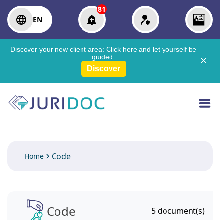
81
EN
Discover your new client area:
Click here
and let yourself be
guided.
✕
Discover
Code
Home
Code
5
document(s)