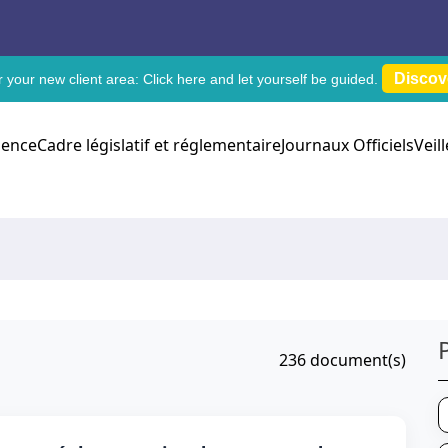
Discov
 your new client area:
Click here
and let yourself be guided.
dence
Cadre législatif et réglementaire
Journaux Officiels
Veil
236
document(s)