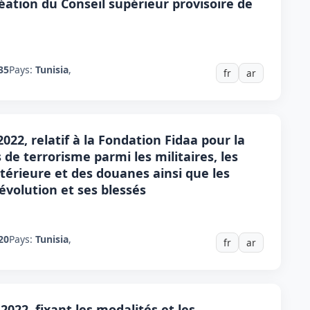
création du Conseil supérieur provisoire de
35
Pays:
Tunisia
,
fr
ar
 2022, relatif à la Fondation Fidaa pour la
de terrorisme parmi les militaires, les
ntérieure et des douanes ainsi que les
évolution et ses blessés
20
Pays:
Tunisia
,
fr
ar
 2022, fixant les modalités et les