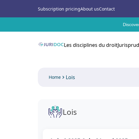
Subscription pricing
About us
Contact
Discover
Les disciplines du droit
Jurispru
Lois
Home
Lois