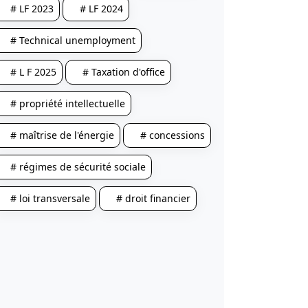
# LF 2023
# LF 2024
# Technical unemployment
# L F 2025
# Taxation d'office
# propriété intellectuelle
# maîtrise de l'énergie
# concessions
# régimes de sécurité sociale
# loi transversale
# droit financier