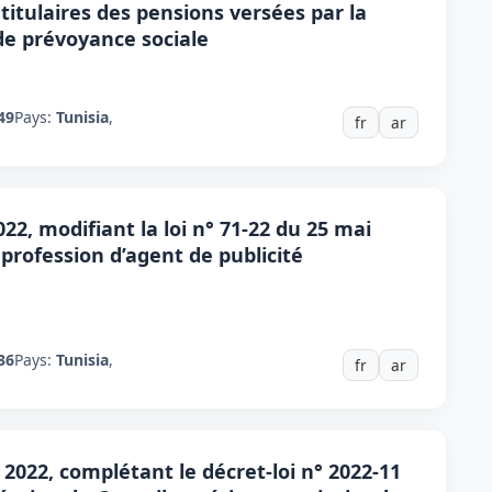
 titulaires des pensions versées par la
 de prévoyance sociale
49
Pays:
Tunisia
,
fr
ar
022, modifiant la loi n° 71-22 du 25 mai
profession d’agent de publicité
36
Pays:
Tunisia
,
fr
ar
n 2022, complétant le décret-loi n° 2022-11