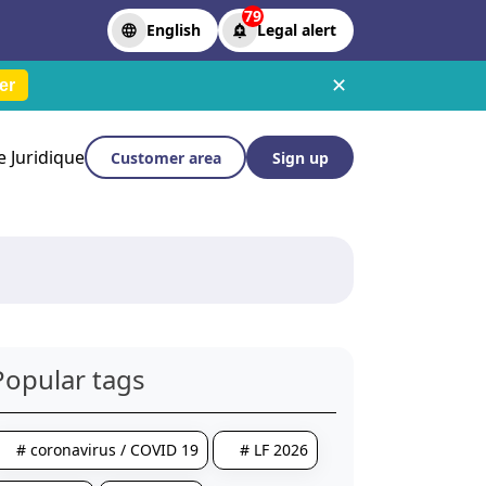
79
English
Legal alert
✕
er
le Juridique
Customer area
Sign up
Popular tags
# coronavirus / COVID 19
# LF 2026