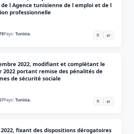
 de l Agence tunisienne de l emploi et de l
ion professionnelle
78
Pays:
Tunisia
,
fr
ar
tembre 2022, modifiant et complétant le
er 2022 portant remise des pénalités de
mes de sécurité sociale
57
Pays:
Tunisia
,
fr
ar
 2022, fixant des dispositions dérogatoires