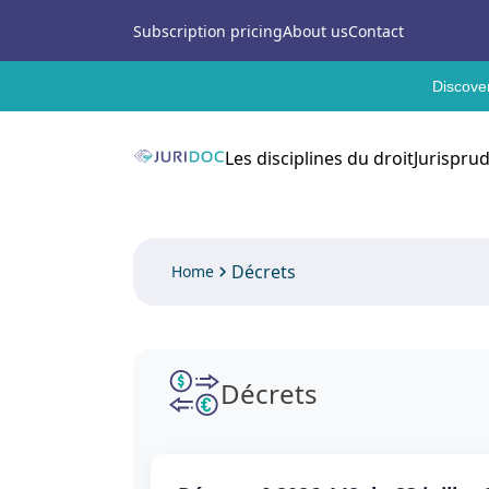
Subscription pricing
About us
Contact
Discover
Les disciplines du droit
Jurispru
Décrets
Home
Décrets