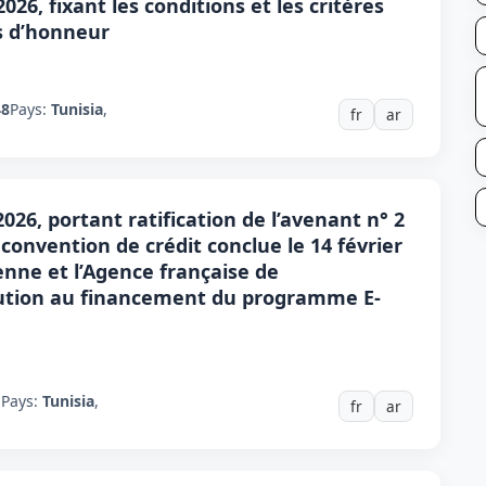
2026, fixant les conditions et les critères
s d’honneur
48
Pays:
Tunisia
,
fr
ar
2026, portant ratification de l’avenant n° 2
convention de crédit conclue le 14 février
enne et l’Agence française de
ution au financement du programme E-
1
Pays:
Tunisia
,
fr
ar