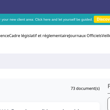
Discov
 your new client area:
Click here
and let yourself be guided.
dence
Cadre législatif et réglementaire
Journaux Officiels
Veil
73
document(s)