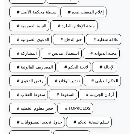
# إعلام المعقب ضده
# سلطة محكمة الأصل
# منحة الإعلام بالطرد
# النيابة العمومية
# علاقة شغلية
# حق الدفاع
# الدعوى العمومية
# مجلة الديوانة
# استعمال مدلس
# المشاركة
# الإحالة
# لائحة الحكم
# المصاريف القانونية
# الحكم الغيابي
# تقدير الوقائع
# رفض الدعوى
# أركان الجريمة
# السقوط
# سقوط العقاب
# FOPROLOS
# حجز معلوم الخطية
# تسلم نسخة الحكم
# جدول تحديد المسؤوليات