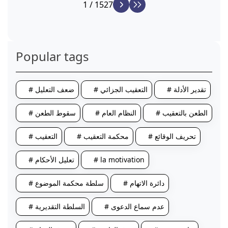
1 / 1527
Popular tags
# تقدير الأدلة
# التعقيب الجزائي
# ضعف التعليل
# الطعن بالتعقيب
# النظام العام
# سقوط الطعن
# تحريف الوقائع
# محكمة التعقيب
# التعقيب
# la motivation
# تعليل الأحكام
# دائرة الاتهام
# سلطة محكمة الموضوع
# عدم سماع الدعوى
# السلطة التقديرية