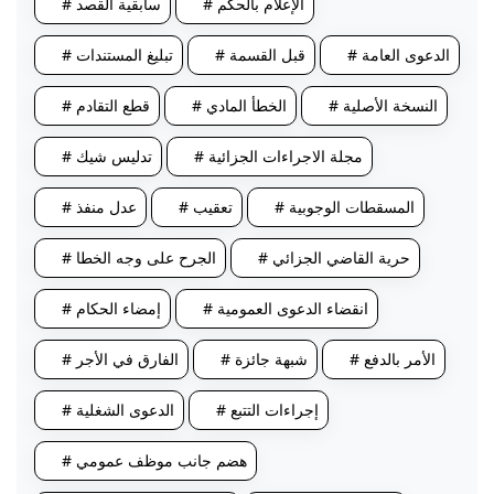
# الإعلام بالحكم
# سابقية القصد
# الدعوى العامة
# قبل القسمة
# تبليغ المستندات
# النسخة الأصلية
# الخطأ المادي
# قطع التقادم
# مجلة الاجراءات الجزائية
# تدليس شيك
# المسقطات الوجوبية
# تعقيب
# عدل منفذ
# حرية القاضي الجزائي
# الجرح على وجه الخطا
# انقضاء الدعوى العمومية
# إمضاء الحكام
# الأمر بالدفع
# شبهة جائزة
# الفارق في الأجر
# إجراءات التتبع
# الدعوى الشغلية
# هضم جانب موظف عمومي