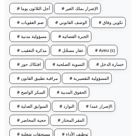
# الإضرار بملك الغير
# أجل الثلاثون يوما
# تكوين وفاق
# الوصف القانوني
# ضم العقوبات
# الخبرة القضائية
# مسؤولية مدنية
# Aveu (s)
# عقار مسجّل
# مذكرة التعقيب
# خسارة الدخل
# التسوية الصلحية
# افتكاك حوز
# المسؤولية التقصيرية
# مراقبة تطبيق القانون
# الحقوق المدنية
# السكر الواضح
# الإضرار عمدا
# التوارد
# السوابق العدلية
# المقر المختار
# حجية المحاضر
# توظيف الأداء
# مستحقات شغلية