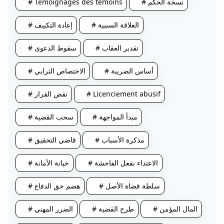
# نسخة الحكم
# Témoignages des témoins
# العلاقة السببية
# إعادة التكييف
# تقدير العقاب
# سقوط الدعوى
# أساس الضريبة
# الاختصاص الترابي
# Licenciement abusif
# نقض القرار
# مبدأ المواجهة
# سحب القضية
# مذكرة الأسباب
# قاضي التحقيق
# الاعتداء بفعل الفاحشة
# خيانة الأمانة
# سلطة قضاة الأصل
# هضم حق الدفاع
# المال المؤمن
# طرح القضية
# الضرر المهني