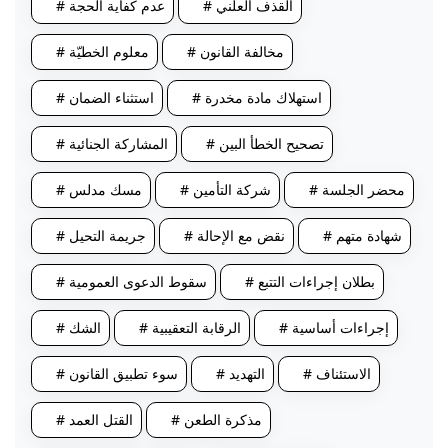
# القذف العلني
# عدم كفاية الحجة
# مخالفة القانون
# معلوم الخطيّة
# استهلاك مادة مخدرة
# استثناء الضمان
# تصحيح الخطأ البين
# المشاركة الجنائية
# محضر الجلسة
# شركة التأمين
# مسك مدلس
# شهادة متهم
# نقض مع الإحالة
# جريمة التحيل
# بطلان إجراءات التتبع
# سقوط الدعوى العمومية
# إجراءات أساسية
# الرقابة التعقيبية
# الشك
# الاستئناف
# التهديد
# سوء تطبيق القانون
# مذكرة الطعن
# القتل العمد