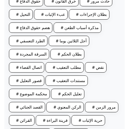
# حادث مرور
# خرق القانون
# حقوق الدفاع
# بطلان الإجراءات
# عبء الإثبات
# التحيل
# مذكرة أسباب الطعن
# هضم حقوق الدفاع
# أجل الثلاثين يوما
# الطرد التعسفي
# بطلان الحكم
# السرقة المجردة
# نقض
# مطلب التعقيب
# اتصال القضاء
# مستندات التعقيب
# قصور التعليل
# تعليل الحكم
# محكمة الموضوع
# مرور الزمن
# الركن المعنوي
# القصد الجنائي
# حرية الإثبات
# قرينة البراءة
# القرائن