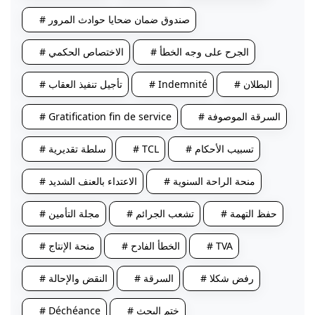
# صندوق ضمان ضحايا حوادث المرور
# الجرح على وجه الخطأ
# الاختصاص الحكمي
# البطلان
# Indemnité
# تأجيل تنفيذ العقاب
# السرقة الموصوفة
# Gratification fin de service
# تسبيب الأحكام
# TCL
# سلطة تقديرية
# منحة الراحة السنوية
# الاعتداء بالعنف الشديد
# حفظ التهمة
# تشعب الجرائم
# مجلة التأمين
# TVA
# الخطأ الفادح
# منحة الإنتاج
# رفض شكلا
# السرقة
# النقض والإحالة
# ختم البحث
# Déchéance