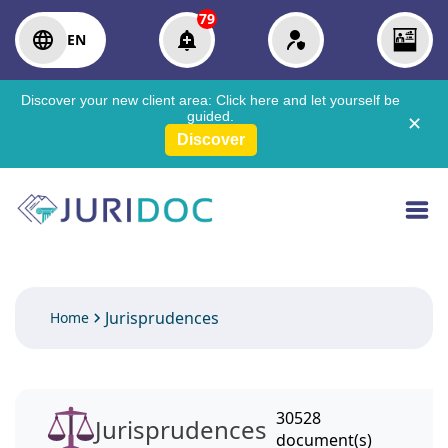
79
EN
Discover your new client area:
Click here
and let yourself be
guided.
✕
Discover
Jurisprudences
Home
30528
Jurisprudences
document(s)