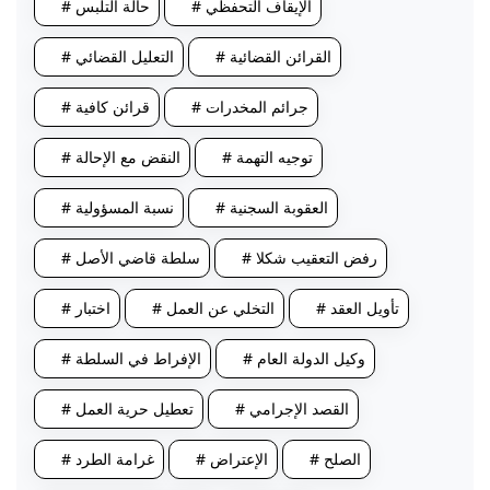
# الإيقاف التحفظي
# حالة التلبس
# القرائن القضائية
# التعليل القضائي
# جرائم المخدرات
# قرائن كافية
# توجيه التهمة
# النقض مع الإحالة
# العقوبة السجنية
# نسبة المسؤولية
# رفض التعقيب شكلا
# سلطة قاضي الأصل
# تأويل العقد
# التخلي عن العمل
# اختبار
# وكيل الدولة العام
# الإفراط في السلطة
# القصد الإجرامي
# تعطيل حرية العمل
# الصلح
# الإعتراض
# غرامة الطرد