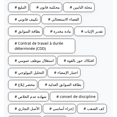
# مجلة التامين
# محكمة قانون
# التبليغ
# القضاء الاستعجالي
# تكييف قانوني
# تقدير الإثبات
# مادة مخدرة
# بطاقة السوابق
# Contrat de travail à durée
déterminée (CDD)
# افتكاك حوز بالقوة
# استغلال موظف عمومي
# اختبار الإمضاء
# التحليل البيولوجي
# بطاقة السوابق العدلية
# محضر إبلاغ
# conseil de discipline
# شهادة عدم الخلاص
# كف الشغب
# إجراء أساسي
# الأصل التجاري