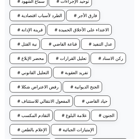
# توحيد الإجراءات
# سماع الشهود
# فارق الأجر
# الطرد لأسباب اقتصادية
# الاعتداء على الأخلاق الحميدة
# قرينة الإدانة
# عدل التنفيذ
# قناعة القاضي
# نية القتل
# ركن الاسناد
# تعليل القرارات
# محضر الإبلاغ
# تفريد العقوبة
# التعليل القانوني
# الجنح الديوانية
# رفض الاعتراض شكلا
# حياد القاضي
# المفعول الانتقالي للاستئناف
# الجنون
# علامة البلوغ
# التقادم المكسب
# الإمتيازات الجبائية
# الإعلام بالطعن