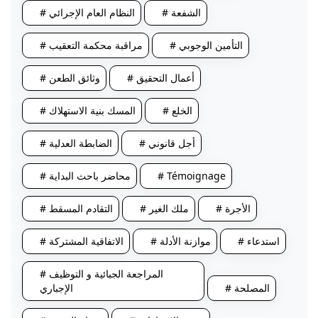
# الشفعة
# النظام العام الإجرائي
# التأمين الوجوبي
# مراقبة محكمة التعقيب
# أعمال التحقيق
# وثائق الطعن
# الخلع
# المسك بنية الاستهلاك
# أجل قانوني
# الضابطة العدلية
# Témoignage
# محاضر باحث البداية
# الأجرة
# ملك الغير
# التقادم المسقط
# استدعاء
# موازنة الأدلة
# الاتفاقية المشتركة
# المراجعة الجبائية و التوظيف
# المصلحة
الإجباري