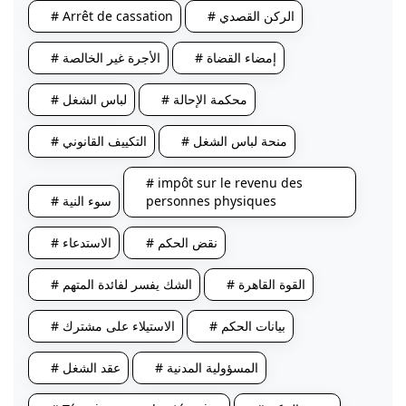
# الركن القصدي
# Arrêt de cassation
# إمضاء القضاة
# الأجرة غير الخالصة
# محكمة الإحالة
# لباس الشغل
# منحة لباس الشغل
# التكييف القانوني
# impôt sur le revenu des
personnes physiques
# سوء النية
# نقض الحكم
# الاستدعاء
# القوة القاهرة
# الشك يفسر لفائدة المتهم
# بيانات الحكم
# الاستيلاء على مشترك
# المسؤولية المدنية
# عقد الشغل