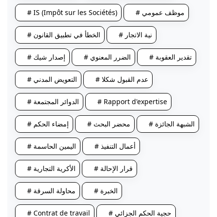
# موظف عمومي
# IS (Impôt sur les Sociétés)
# نية الاتجار
# الخطأ في تطبيق القانون
# تقدير العقوبة
# الضرر المعنوي
# إصدار شيك
# عدم القبول شكلا
# التعويض المدني
# Rapport d'expertise
# الدوائر المجتمعة
# الشبهة الجائزة
# محضر البحث
# إمضاء الحكم
# أعمال التنفيذ
# اليمين الحاسمة
# قرار الإحالة
# الأكرية التجارية
# الخبرة
# محاولة السرقة
# حجية الحكم الجزائي
# Contrat de travail