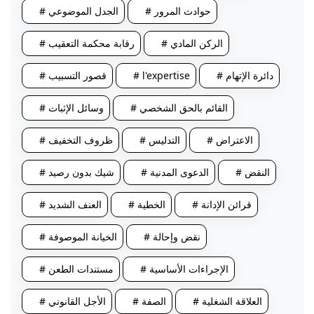
# حوادث المرور
# الجدل الموضوعي
# الركن المادي
# رقابة محكمة التعقيب
# دائرة الإتهام
# l'expertise
# قصور التسبيب
# القائم بالحق الشخصي
# وسائل الإثبات
# الاعتراض
# التدليس
# ظروف التخفيف
# النقض
# الدعوى المدنية
# شيك بدون رصيد
# قرائن الإدانة
# الخطية
# العنف الشديد
# نقض وإحالة
# الخيانة الموصوفة
# الإجراءات الأساسية
# مستندات الطعن
# العلاقة الشغلية
# الصفة
# الأجل القانوني