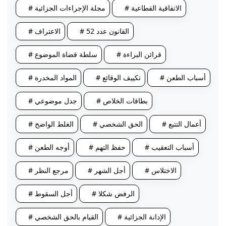
# الاتفاقية القطاعية
# مجلة الإجراءات الجزائية
# القانون عدد 52
# الاعتراف
# قرائن البراءة
# سلطة قضاة الموضوع
# أسباب الطعن
# تكييف الوقائع
# المواد المخدرة
# بطاقات الخلاص
# جدل موضوعي
# أعمال التتبع
# الحق الشخصي
# الغلط الواضح
# أسباب التعقيب
# حفظ التهم
# أوجه الطعن
# الاختلاس
# أجل الشهر
# مرجع النظر
# الرفض شكلا
# أجل السقوط
# الإدانة الجزائية
# القيام بالحق الشخصي