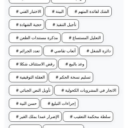
# الشك لفائدة المتهم
# البينة
# الاختبار الفني
# تأجيل التنفيذ
# حجية الشهادة
# التعليل المستساغ
# مذكرة مستندات الطعن
# دائرة الشغل
# أتعاب تقاضي
# تعدد الجرائم
# وعد بالبيع
# رفض الاستئناف شكلا
# تسليم نسخة الحكم
# العقلة التوقيفية
# الاتجار في المشروبات الكحولية
# تأويل النص الجبائي
# إجراءات التبليغ
# حسن النية
# سلطة محكمة التعقيب
# الإضرار عمدا بملك الغير