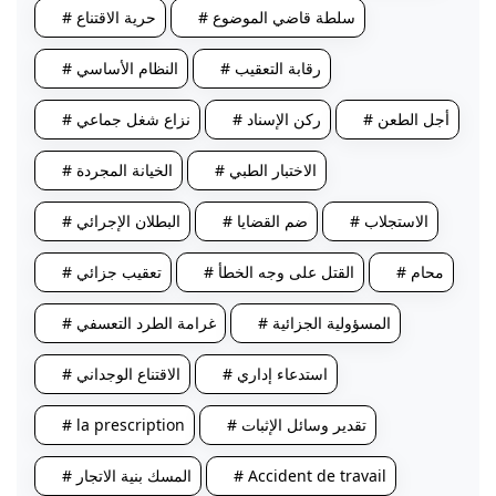
# سلطة قاضي الموضوع
# حرية الاقتناع
# رقابة التعقيب
# النظام الأساسي
# أجل الطعن
# ركن الإسناد
# نزاع شغل جماعي
# الاختبار الطبي
# الخيانة المجردة
# الاستجلاب
# ضم القضايا
# البطلان الإجرائي
# محام
# القتل على وجه الخطأ
# تعقيب جزائي
# المسؤولية الجزائية
# غرامة الطرد التعسفي
# استدعاء إداري
# الاقتناع الوجداني
# تقدير وسائل الإثبات
# la prescription
# Accident de travail
# المسك بنية الاتجار