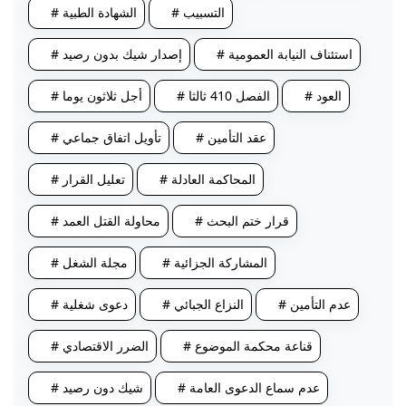
# التسبيب
# الشهادة الطبية
# استئناف النيابة العمومية
# إصدار شيك بدون رصيد
# العود
# الفصل 410 ثالثا
# أجل ثلاثون يوما
# عقد التأمين
# تأويل اتفاق جماعي
# المحاكمة العادلة
# تعليل القرار
# قرار ختم البحث
# محاولة القتل العمد
# المشاركة الجزائية
# مجلة الشغل
# عدم التأمين
# النزاع الجبائي
# دعوى شغلية
# قناعة محكمة الموضوع
# الضرر الاقتصادي
# عدم سماع الدعوى العامة
# شيك دون رصيد