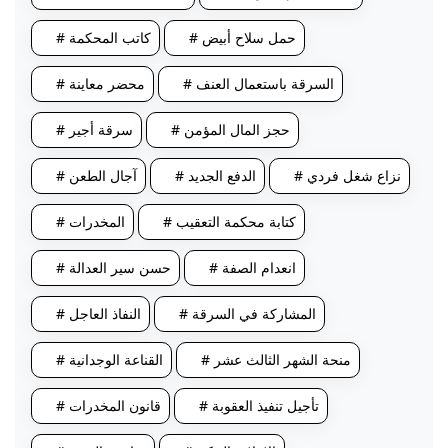
# حمل سلاح أبيض
# كاتب المحكمة
# السرقة باستعمال العنف
# محضر معاينة
# حجز المال المؤمن
# سرقة أجير
# نزاع شغل فردي
# الدفع الجديد
# آجال الطعن
# كتابة محكمة التعقيب
# المخدرات
# انعدام الصفة
# حسن سير العدالة
# المشاركة في السرقة
# النفاذ العاجل
# منحة الشهر الثالث عشر
# القناعة الوجدانية
# تأجيل تنفيذ العقوبة
# قانون المخدرات