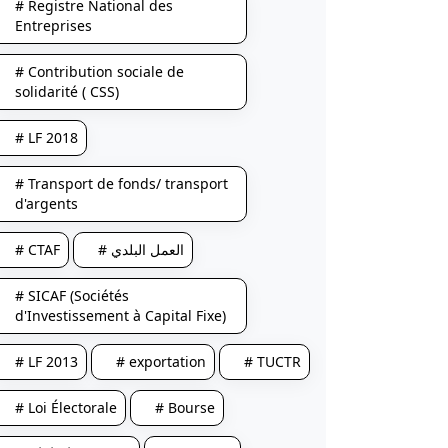
# Registre National des
Entreprises
# Contribution sociale de
solidarité ( CSS)
# LF 2018
# Transport de fonds/ transport
d'argents
# CTAF
# العمل البلدي
# SICAF (Sociétés
d'Investissement à Capital Fixe)
# LF 2013
# exportation
# TUCTR
# Loi Électorale
# Bourse