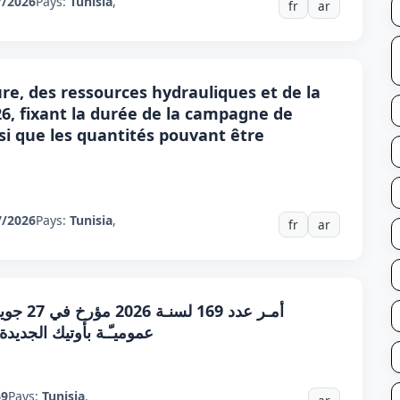
7/2026
Pays:
Tunisia
,
fr
ar
ure, des ressources hydrauliques et de la
26, fixant la durée de la campagne de
insi que les quantités pouvant être
7/2026
Pays:
Tunisia
,
fr
ar
عموميـّـة بأوتيك الجديد
69
Pays:
Tunisia
,