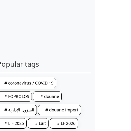
Popular tags
# coronavirus / COVID 19
# FOPROLOS
# douane
# الشؤون الإدارية
# douane import
# L F 2025
# Lait
# LF 2026