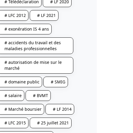
# Télédéclaration
# LF 2020
# LFC 2012
# LF 2021
# exonération IS 4 ans
# accidents du travail et des
maladies professionnelles
# autorisation de mise sur le
marché
# domaine public
# SMIG
# salaire
# BVMT
# Marché boursier
# LF 2014
# LFC 2015
# 25 juillet 2021