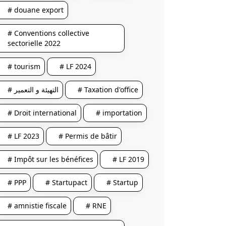
# douane export
# Conventions collective
sectorielle 2022
# tourism
# LF 2024
# التهيئة و التعمير
# Taxation d'office
# Droit international
# importation
# LF 2023
# Permis de bâtir
# Impôt sur les bénéfices
# LF 2019
# PPP
# Startupact
# Startup
# amnistie fiscale
# RNE