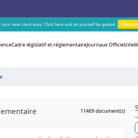
Discov
 your new client area:
Click here
and let yourself be guided.
dence
Cadre législatif et réglementaire
Journaux Officiels
Veil
re
glementaire
11469
document(s)