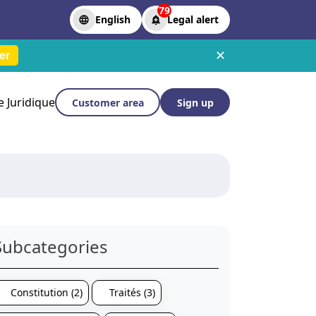
79
English
Legal alert
✕
er
le Juridique
Customer area
Sign up
Subcategories
Constitution (2)
Traités (3)