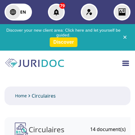
79
EN
Discover your new client area:
Click here
and let yourself be
guided.
✕
Discover
Circulaires
Home
Circulaires
14
document(s)