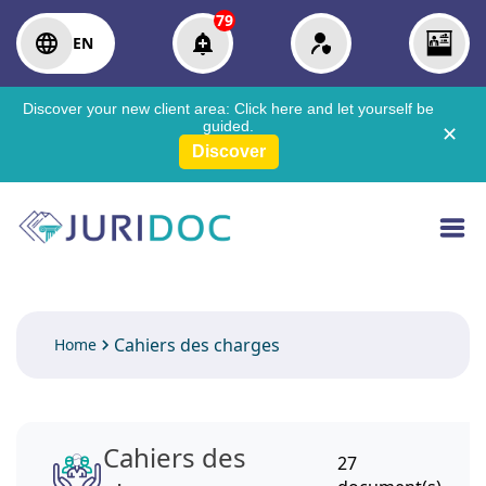
79
EN
Discover your new client area:
Click here
and let yourself be
guided.
✕
Discover
Cahiers des charges
Home
Cahiers des
27