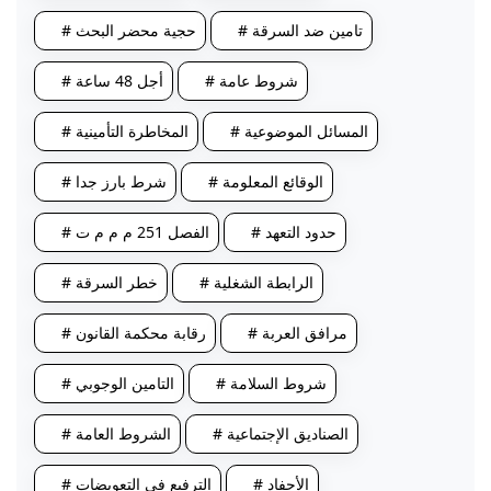
# تامين ضد السرقة
# حجية محضر البحث
# شروط عامة
# أجل 48 ساعة
# المسائل الموضوعية
# المخاطرة التأمينية
# الوقائع المعلومة
# شرط بارز جدا
# حدود التعهد
# الفصل 251 م م م ت
# الرابطة الشغلية
# خطر السرقة
# مرافق العربة
# رقابة محكمة القانون
# شروط السلامة
# التامين الوجوبي
# الصناديق الإجتماعية
# الشروط العامة
# الأحفاد
# الترفيع في التعويضات