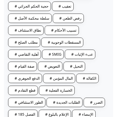
# تعقيب
# حجية الحكم الجزائي
# رفض الطعن
# سلطة محكمة الأصل
# تسبيب الأحكام
# نطاق الاستئناف
# المسقطات الوجوبية
# مطلب الصلح
# عبء الإثبات
# SMIG
# أهلية التقاضي
# التحيل
# التعويض
# صفة القيام
# الكفالة
# المال المؤمن
# الدفع الجوهري
# الخسارة الفعلية
# قطع التقادم
# الضرر
# الطلبات الجديدة
# الطور الاستئنافي
# الإمضاء
# الإعلام بالبلوغ
# الفصل 185