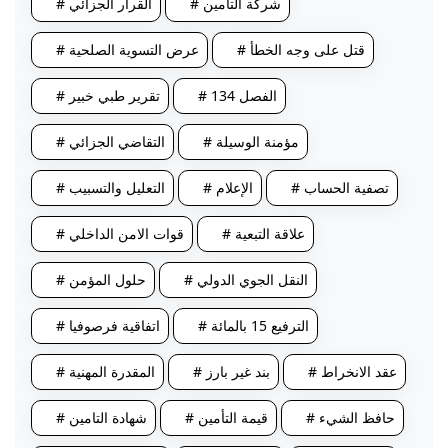
# شركة التامين
# القرار الجزائي
# قتل على وجه الخطأ
# عرض التسوية الصلحية
# الفصل 134
# تقرير طبي خبير
# مؤمنة الوسيلة
# التقاضي الجزائي
# تصفية الحساب
# الإعلام
# التعليل والتسبيب
# علاقة التبعية
# قوات الامن الداخلي
# النقل الجوي الدولي
# حلول المؤمن
# الترفيع 15 بالمائة
# اتفاقية فرصوفيا
# عقد الانخراط
# بند غير بارز
# المقدرة المهنية
# حافظ الشيء
# قيمة التأمين
# شهادة التامين