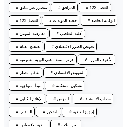
# الفصل 122
# المرافق
# متضرر غير سائق
# الوكالة الخاصة
# حجية المؤيدات
# الفصل 123
# أهلية التقاضي
# معارضة المؤمن
# تعويض الضرر الاقتصادي
# تصحيح القيام
# الأحرف البارزة
# عرض الملف على النيابة العمومية
# التعويض الاقتصادي
# تفاقم الخطر
# تشكيل المحكمة
# مبدأ المواجهة
# مطلب الاستئناف
# المؤمن
# الإعلام الكتابي
# إرجاع القضية
# التحجير
# التناقض
# المراسلات
# التبعية الاقتصادية