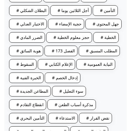
# التأمين
# أجل الثلاثين يوما
# البطلان الشكلي
# جهل المحتوى
# حجية الإمضاء
# الاختبار العدلي
# الخطية
# حجز معلوم الخطية
# الضرر المادي
# المطلب المسبق
# الفصل 173
# هوية السائق
# النيابة العمومية
# الإعلام الكتابي
# السقوط
# إدخال الخصم
# الخبرة الفنية
# سوء التعليل
# المطاعن الجديدة
# مذكرة أسباب الطعن
# انقطاع التقادم
# نقض القرار
# الاستدعاء
# التأمين البحري