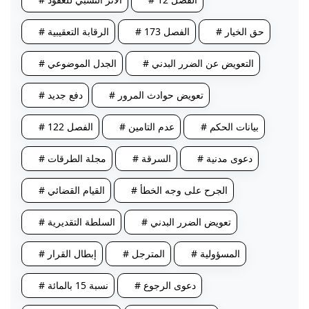
# حق الخيار
# الفصل 173
# الرقابة التعقيبية
# التعويض عن الضرر البدني
# الجدل الموضوعي
# تعويض حوادث المرور
# دفع جديد
# بيانات الحكم
# عدم التامين
# الفصل 122
# دعوى مدنية
# السرقة
# مجلة الطرقات
# الجرح على وجه الخطأ
# القيام القضائي
# تعويض الضرر البدني
# السلطة التقديرية
# المسؤولية
# المترجل
# إبطال القرار
# دعوى الرجوع
# نسبة 15 بالمائة