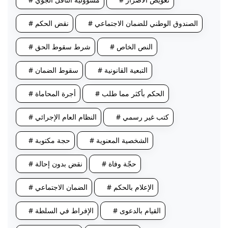
# الصندوق الوطني للضمان الاجتماعي
# نقض الحكم
# النص الخاص
# شرط سقوط الحق
# التبعية القانونية
# سقوط الضمان
# الحكم بأكثر مما طلب
# أجرة المحاماة
# كتب غير رسمي
# النظام العام الإجرائي
# الشخصية المعنوية
# حجة مكتوبة
# حجّة وفاة
# نقض بدون إحالة
# الإعلام بالحكم
# الضمان الاجتماعي
# القيام بالدعوى
# الإفراط في السلطة