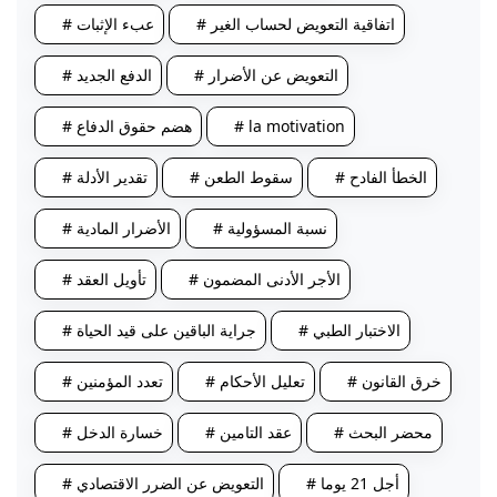
# اتفاقية التعويض لحساب الغير
# عبء الإثبات
# التعويض عن الأضرار
# الدفع الجديد
# la motivation
# هضم حقوق الدفاع
# الخطأ الفادح
# سقوط الطعن
# تقدير الأدلة
# نسبة المسؤولية
# الأضرار المادية
# الأجر الأدنى المضمون
# تأويل العقد
# الاختبار الطبي
# جراية الباقين على قيد الحياة
# خرق القانون
# تعليل الأحكام
# تعدد المؤمنين
# محضر البحث
# عقد التامين
# خسارة الدخل
# أجل 21 يوما
# التعويض عن الضرر الاقتصادي