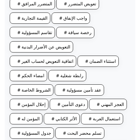
# تعويض المتضرر
# المتضرر المرافق
# واجب الإنفاق
# القيمة التجارية
# رخصة سياقة
# تقاسم المسؤولية
# التعويض عن الأضرار البدنية
# استثناء الضمان
# اتفاقية التعويض لحساب الغير
# رابطة شغلية
# امضاء الحكم
# عقد تأمين مسؤولية
# الشروط الخاصة
# العجز المهني
# دعوى التأمين
# إحلال المؤمن
# استعمال العربة
# الأثر الكتابي
# المؤمن له
# تسلم محضر البحث
# جدول المسؤولية