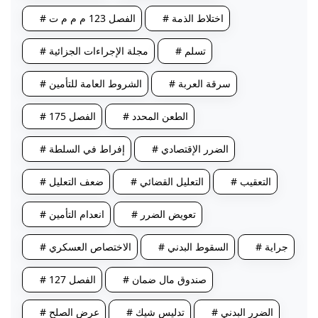
# اختلاط الذمة
# الفصل 123 م م م ت
# تسلم
# مجلة الإجراءات الجزائية
# سرقة العربة
# الشروط العامة للتأمين
# الطعن المحدد
# الفصل 175
# الضرر الإقتصادي
# إفراط في السلطة
# التعقيب
# التعليل القضائي
# ضعف التعليل
# تعويض الضرر
# انعدام التأمين
# جراية
# السقوط البدني
# الاختصاص العسكري
# صندوق مال ضمان
# الفصل 127
# الضرر البدني
# تدليس شيك
# عرض الصلح