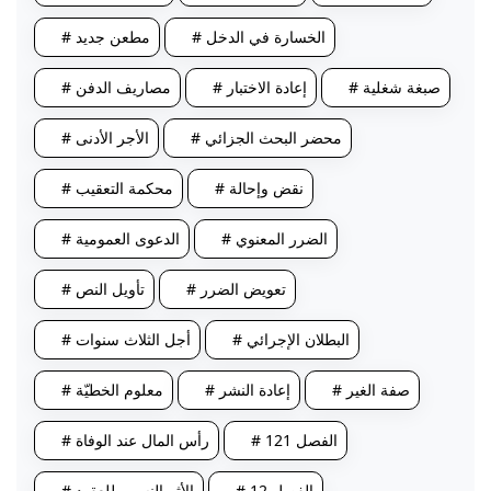
# الخسارة في الدخل
# مطعن جديد
# صبغة شغلية
# إعادة الاختبار
# مصاريف الدفن
# محضر البحث الجزائي
# الأجر الأدنى
# نقض وإحالة
# محكمة التعقيب
# الضرر المعنوي
# الدعوى العمومية
# تعويض الضرر
# تأويل النص
# البطلان الإجرائي
# أجل الثلاث سنوات
# صفة الغير
# إعادة النشر
# معلوم الخطيّة
# الفصل 121
# رأس المال عند الوفاة
# الفصل 12
# الأثر النسبي للعقود