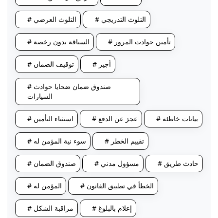
# التلوث التدريجي
# التلوث العرضي
# تأمين حوادث المرور
# السياقة بدون رخصة
# أجير
# توقيف الضمان
# صندوق ضمان ضحايا حوادث
السيارات
# بيانات خاطئة
# عجز عن الدفع
# استثناء التأمين
# تقييم الخطر
# سوء نية المؤمن له
# حادث طريق
# مسؤول مدني
# صندوق الضمان
# الخطأ في تطبيق القانون
# المؤمن له
# إعلام بالبلوغ
# مراقبة الشكل