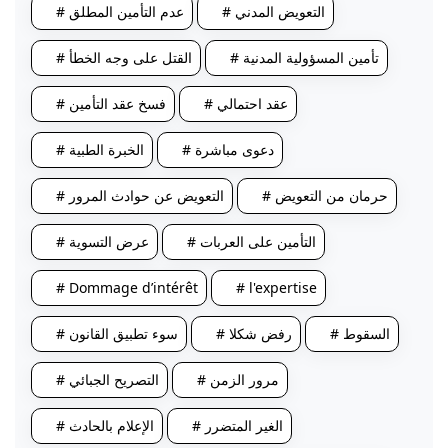
# التعويض المدني
# عدم التأمين المطلق
# تأمين المسؤولية المدنية
# القتل على وجه الخطأ
# عقد احتمالي
# فسخ عقد التأمين
# دعوى مباشرة
# الخبرة الطبية
# حرمان من التعويض
# التعويض عن حوادث المرور
# التأمين على العربات
# عرض التسوية
# Dommage d’intérêt
# l'expertise
# السقوط
# رفض شكلا
# سوء تطبيق القانون
# مرور الزمن
# التصريح الجبائي
# الغير المتضرر
# الإعلام بالحادث