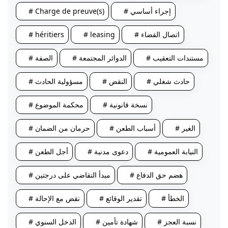
# إجراء أساسي
# Charge de preuve(s)
# اتصال القضاء
# leasing
# héritiers
# مستندات التعقيب
# الدوائر المجتمعة
# الصفة
# حادث شغلي
# النقض
# مسؤولية الحادث
# نسخة قانونية
# محكمة الموضوع
# الغير
# أسباب الطعن
# حرمان من الضمان
# النيابة العمومية
# دعوى مدنية
# أجل الطعن
# هضم حق الدفاع
# مبدأ التقاضي على درجتين
# الخطأ
# تقدير الوقائع
# نقض مع الإحالة
# نسبة العجز
# شهادة تأمين
# الدخل السنوي