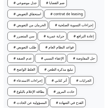
# ضم القضايا
# جدل موضوعي
# contrat de leasing
# استحقاق التعويض
# إجراءات التسوية الصلحية
# الحرمان من التعويض
# إعادة الترافع
# جراية عمرية
# سن المتضرر
# قواعد النظام العام
# طلب التعويض
# حل المفاوضة
# الإعفاء النسبي
# عدم الصفة
# تبليغ مذكرة الطعن
# الغلط الواضح
# الجرايات
# أثر كتابي
# إجراءات الاستدعاء
# حادث المرور
# بطاقة الإعلام بالبلوغ
# القدح في الشهادة
# المسؤولية عن الحادث