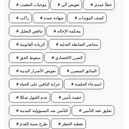
# خطأ عمدي
# تعويض آلي
# موجبات التعقيب
# كشف المؤيدات
# شهادة عمدة
# راكب
# محكمة الإحالة
# تناقض التعليل
# محاضر الضابطة العدلية
# الزيادة القانونية
# الضرر الاقتصادي
# سقوط الحق
# السائق المتضرر
# تعويض الأضرار البدنية
# استدعاء الجلسة
# جراية الباقين على الحياة
# حقيبة تأمين
# عدم القبول شكلا
# تعليق عقد التأمين
# التأمين ضد المسؤولية المدنية
# تغطية الخطر
# طرح نسبة القدم