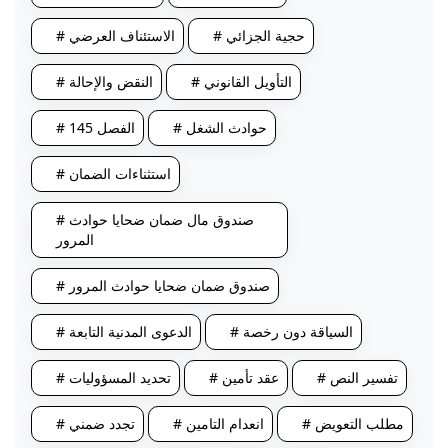
# حجية الجزائي
# الاستئناف العرضي
# التأويل القانوني
# النقض والإحالة
# حوادث الشغل
# الفصل 145
# استثناءات الضمان
# صندوق مال ضمان ضحايا حوادث
المرور
# صندوق ضمان ضحايا حوادث المرور
# السياقة دون رخصة
# الدعوى المدنية التابعة
# تفسير النص
# عقد تأمين
# تحديد المسؤوليات
# مطلب التعويض
# انعدام التامين
# تجدد ضمني