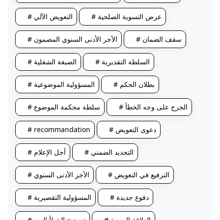
# عرض التسوية الصلحية
# التعويض الآلي
# سقف الضمان
# الأجر الأدنى السنوي المضمون
# السلطة التقديرية
# الصبغة الشغلية
# بطلان الحكم
# المسؤولية الموضوعية
# الجرح على وجه الخطأ
# سلطة محكمة الموضوع
# دعوى التعويض
# recommandation
# التجديد الضمني
# أجل الإعلام
# الترفيع في التعويض
# الأجر الأدنى السنوي
# دفوع جديدة
# المسؤولية التقصيرية
# العلاقة السببية
# تصحيح الخطأ البين