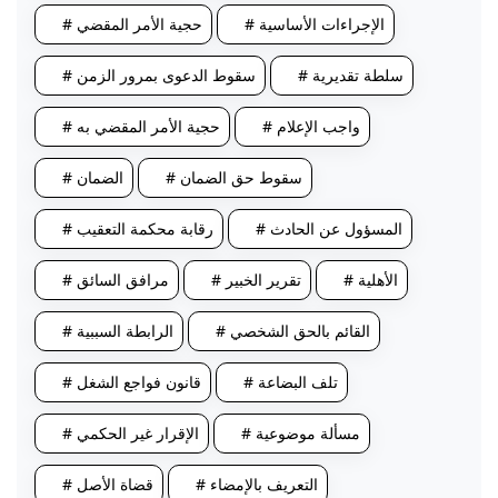
# الإجراءات الأساسية
# حجية الأمر المقضي
# سلطة تقديرية
# سقوط الدعوى بمرور الزمن
# واجب الإعلام
# حجية الأمر المقضي به
# سقوط حق الضمان
# الضمان
# المسؤول عن الحادث
# رقابة محكمة التعقيب
# الأهلية
# تقرير الخبير
# مرافق السائق
# القائم بالحق الشخصي
# الرابطة السببية
# تلف البضاعة
# قانون فواجع الشغل
# مسألة موضوعية
# الإقرار غير الحكمي
# التعريف بالإمضاء
# قضاة الأصل