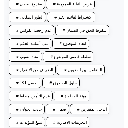
# عرض النيابة العمومية
# صندوق ضمان
# الاشتراط لفائدة الغير
# الطور الصلحي
# سقوط الحق في الضمان
# عدم رجعية القوانين
# اتحاد الموضوع
# تبني أسانيد الحكم
# سلطة قاضي الموضوع
# اتحاد السبب
# التضامن بين المدينين
# التعويض عن الاضرار
# حلول الصندوق
# الفصل 191
# مهنة المحاماة
# عدم التأمين مطلقا
# الدخل المفترض
# ضمان
# حادث الجولان
# التعريفات الإطارية
# تبليغ المؤيدات