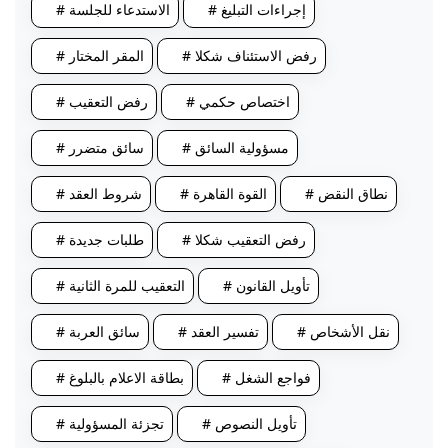
# إجراءات التبليغ
# الاستدعاء للجلسة
# رفض الاستئناف شكلا
# المقر المختار
# اختصاص حكمي
# رفض التعقيب
# مسؤولية السائق
# سائق متضرر
# نطاق النقض
# القوة القاهرة
# شروط العقد
# رفض التعقيب شكلا
# طلبات جديدة
# تأويل القانون
# التعقيب للمرة الثانية
# نقل الأشخاص
# تفسير العقد
# سائق العربة
# فواجع الشغل
# بطاقة الاعلام بالبلوغ
# تأويل النصوص
# تجزئة المسؤولية