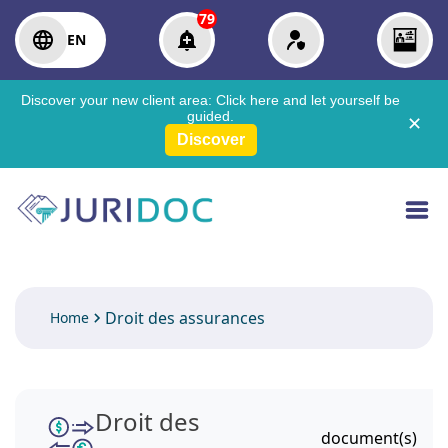
79
EN
Discover your new client area:
Click here
and let yourself be
guided.
✕
Discover
Droit des assurances
Home
Droit des
document(s)