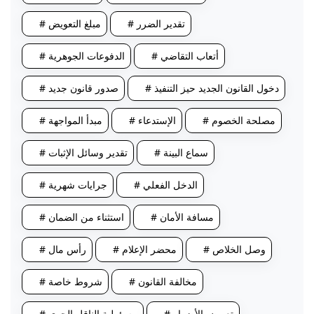
# تقدير الضرر
# مبلغ التعويض
# أتعاب التقاضي
# الدفوعات الجوهرية
# دخول القانون الجديد حيز التنفيذ
# صدور قانون جديد
# مصلحة الخصوم
# الإستدعاء
# مبدأ المواجهة
# سماع البينة
# تقدير وسائل الإثبات
# الدخل الفعلي
# جرايات شهرية
# مسافة الأمان
# استثناء من الضمان
# وصل الخلاص
# محضر الإعلام
# رأس مال
# مخالفة القانون
# شروط خاصة
# تعويض الأضرار
# مسؤولية الناقل الجوي