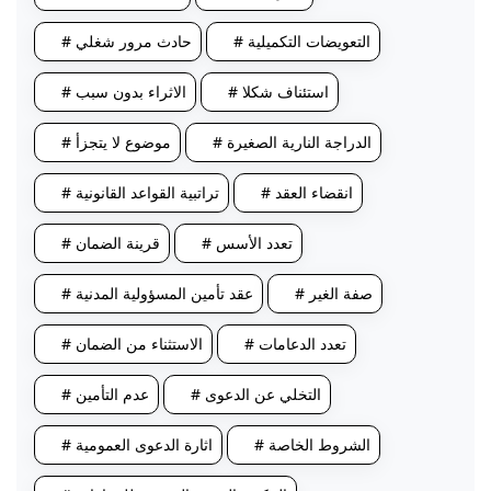
# التعويضات التكميلية
# حادث مرور شغلي
# استئناف شكلا
# الاثراء بدون سبب
# الدراجة النارية الصغيرة
# موضوع لا يتجزأ
# انقضاء العقد
# تراتبية القواعد القانونية
# تعدد الأسس
# قرينة الضمان
# صفة الغير
# عقد تأمين المسؤولية المدنية
# تعدد الدعامات
# الاستثناء من الضمان
# التخلي عن الدعوى
# عدم التأمين
# الشروط الخاصة
# اثارة الدعوى العمومية