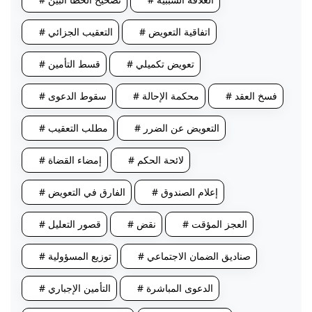
# اتفاقية التعويض
# التعقيب الجزائي
# تعويض تكميلي
# قسط التأمين
# فسخ العقد
# محكمة الإحالة
# سقوط الدعوى
# التعويض عن الضرر
# مطلب التعقيب
# لائحة الحكم
# إمضاء القضاة
# إعلام الصندوق
# الفارق في التعويض
# العجز المؤقت
# نقض
# قصور التعليل
# صناديق الضمان الاجتماعي
# توزيع المسؤولية
# الدعوى المباشرة
# التأمين الإجباري