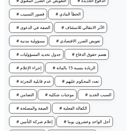
# الدفوع الجديدة
# التعويض عن الضرر المعنوي
# الخطأ المادي
# قصور التسبيب
# الأثر الانتقالي للاستئناف
# الصفة في الدعوى
# تعويض الضرر الاقتصادي
# مسؤولية مدنية
# هضم حقوق الدفاع
# جدول تحديد المسؤوليات
# الزيادة بنسبة 15 بالمائة
# إجراء الإعلام
# تعدد المحكوم عليهم
# عدم قابلية التجزئة
# السبب الجديد
# موجبات شكلية
# التضامن
# الكفالة الفعلية
# الصفة والمصلحة
# أجل الواحد وعشرون يوما
# إعلام شركة التأمين