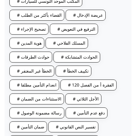
# المكتب الموحد التونسي للسيارات
# عريضة الإدخال
# القضاء بأكثر من الطلب
# الترفيع في التعويض
# تصحيح الإجراء
# المسلك الفلاحي
# هوية المدين
# الحوادث المتشابكة
# حوادث الطرقات
# تكييف الخطأ
# الخطأ غير المغتفر
# الفقرة أ من الفصل 120
# انعدام التأمين مطلقا
# الأجل الثلاثي
# الاستثناءات من الضمان
# دفع عدم التأمين
# رسالة مضمونة الوصول
# تفسير النص القانوني
# ضمان التأمين