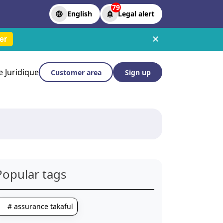
79
English
Legal alert
✕
er
le Juridique
Customer area
Sign up
Popular tags
# assurance takaful