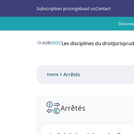
Subscription pricing
About us
Contact
Discover
Les disciplines du droit
Jurispru
Arrêtés
Home
Arrêtés