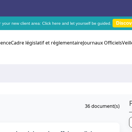
Discov
 your new client area:
Click here
and let yourself be guided.
dence
Cadre législatif et réglementaire
Journaux Officiels
Veil
36
document(s)