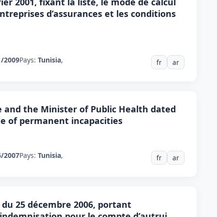
er 2001, fixant la liste, le mode de calcul
ntreprises d’assurances et les conditions
1/2009
Pays:
Tunisia
,
fr
ar
e and the Minister of Public Health dated
le of permanent incapacities
6/2007
Pays:
Tunisia
,
fr
ar
s du 25 décembre 2006, portant
’indemnisation pour le compte d’autrui