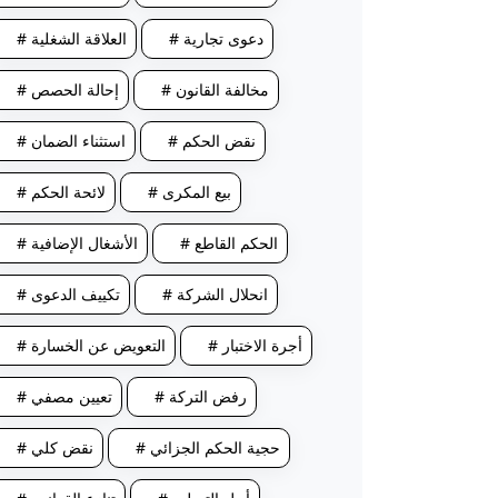
# دعوى تجارية
# العلاقة الشغلية
# مخالفة القانون
# إحالة الحصص
# نقض الحكم
# استثناء الضمان
# بيع المكرى
# لائحة الحكم
# الحكم القاطع
# الأشغال الإضافية
# انحلال الشركة
# تكييف الدعوى
# أجرة الاختبار
# التعويض عن الخسارة
# رفض التركة
# تعيين مصفي
# حجية الحكم الجزائي
# نقض كلي