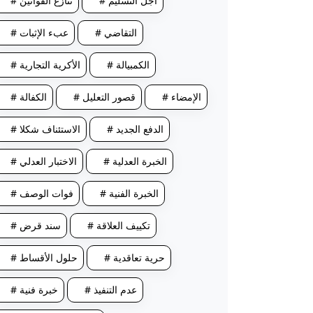
# أجل التسليم
# تنازع القوانين
# التقاضي
# عبء الإثبات
# الكمبيالة
# الأكرية التجارية
# الإمضاء
# قصور التعليل
# الكفالة
# الدفع الجديد
# الاستئناف شكلا
# الخبرة العدلية
# الاختبار العدلي
# الخبرة الفنية
# فوات الوصف
# تكييف العلاقة
# سند قرض
# حرية تعاقدية
# حلول الأقساط
# عدم التنفيذ
# خبرة فنية