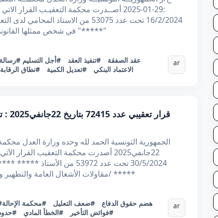
:29-01-2025 أصــدرت محكمة التعقيـب القرار 
16/2/2024 تحت عدد 53075 من الاستاذ ال
"*****" في شخص ممثلها القانوني 
#عقد الصفقة
#تنفيذ العقد
#أجل التسليم
#رسالة
ar
الاعتماد البنكي
#تعديل الكمية
#نطاق الرقابة ا
قرار ت
22جانفي2025 أصدرت محكمة التعقيب القرار
مقاولات الأشغال العامة والتطهير والمياه "*****" في شخص ممثلها الاقنوني 2/ *****
#هضم حقوق الدفاع
#ضعف التعليل
#محكمة الإحالة
ar
#فوائض التأخير
#الخطأ المادي
#حدود