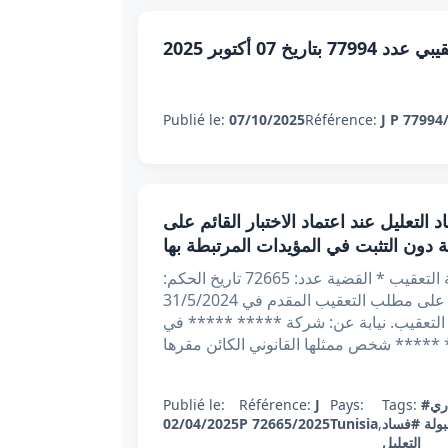
77 بتاريخ 07 أكتوبر 2025
Publié le:
07/10/2025
Référence:
J P 77994
ي عدد 72665 بتاريخ 2/4/2025 : فساد التعليل عند اعتماد الاختبار القائم على
ة دون التثبت في المؤيدات المرتبطة بها
الجمهورية التونسية الحمد لله وحده وزارة العدل محكمة التعقيب * القضية عدد: 72665 تاريخ الحكم:
2/4/2025 أصدرت محكمة التعقيب القرار الآتي: بعد الاطلاع على مطلب التعقيب المقدم في 31/5/2024
ي لدى التعقيب. نيابة عن: شركة ***** ***** في
** ***** ****
ري
Tags:
Pays:
J
Référence:
Publié le:
بولة
#فساد
,
Tunisia
P 72665/2025
02/04/2025
التعليل