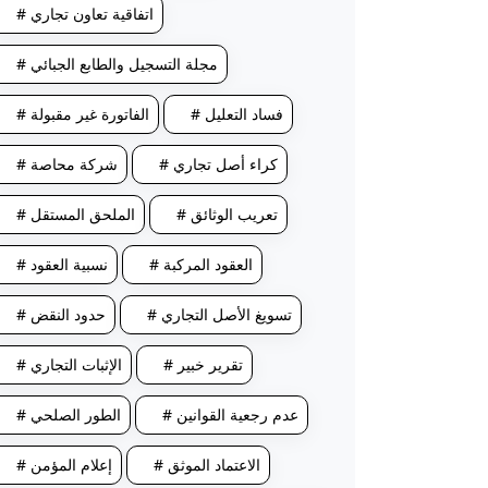
# اتفاقية تعاون تجاري
# مجلة التسجيل والطابع الجبائي
# فساد التعليل
# الفاتورة غير مقبولة
# كراء أصل تجاري
# شركة محاصة
# تعريب الوثائق
# الملحق المستقل
# العقود المركبة
# نسبية العقود
# تسويغ الأصل التجاري
# حدود النقض
# تقرير خبير
# الإثبات التجاري
# عدم رجعية القوانين
# الطور الصلحي
# الاعتماد الموثق
# إعلام المؤمن