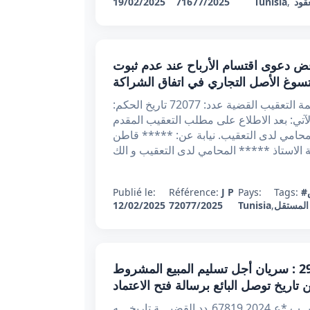
قود
,
Tunisia
71677/2025
19/02/2025
يبي عدد 72077 بتاريخ 12/2/2025 : رفض دعوى اقتسام الأرباح عند عدم ثبوت
تسوغ الأصل التجاري في اتفاق الشراكة
الجمهورية التونسية الحمد لله وحده وزارة العدل محكمة التعقيب القضية عدد: 72077 تاريخ الحكم:
ار الآتي: بعد الاطلاع على مطلب التعقيب المقدم
 الأستاذ ***** المحامي لدى التعقيب. نيابة عن: ***** قاطن
لاستاذ ***** المحامي لدى التعقيب و الك
Publié le:
Référence:
J P
Pays:
Tags:
المستقل
,
Tunisia
72077/2025
12/02/2025
قرار تعقيبي عدد 67819.2024 بتاريخ 29/01/2025 : سريان أجل تسليم المبيع المشروط
 تاريخ توصل البائع برسالة فتح الاعتماد
ح/ر الجمهوريــة التونسيــة وزارة العـدل محكمــة التعقيــب *عـ67819.2024ـدد القضيـــة تاريخـــه