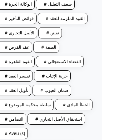
# ضعف التعليل
# الوكالة الحرة
# القوة الملزمة للعقد
# فوائض التأخير
# نقض
# الأصل التجاري
# الصفة
# عقد القرض
# القضاء الاستعجالي
# القوة القاهرة
# حرية الإثبات
# تفسير العقد
# ضمان العيوب
# تأويل العقد
# الخطأ المادي
# سلطة محكمة الموضوع
# استحقاق الأصل التجاري
# التضامن
# Aveu (s)