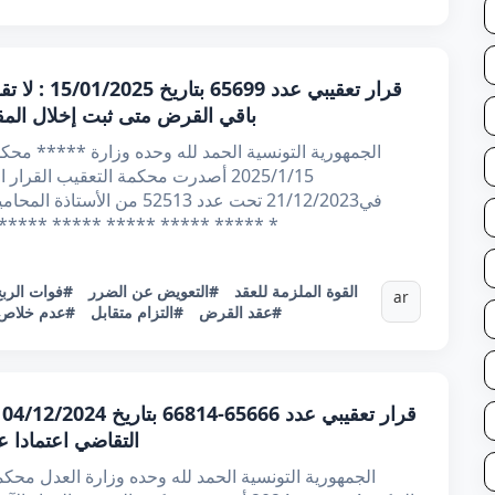
قرار تعقيبي 
باقي القرض متى ثبت إخلال المقت
2025/1/15 أصدرت محكمة التعقيب القر
في21/12/2023 تحت عدد 52513 
***** في شخص ممثلها القانوني مقرها الاجتماعي ***** ***** ***** ***** *
#القوة الملزمة للعقد
#التعويض عن الضرر
#فوات الرب
ar
#عقد القرض
#التزام متقابل
#عدم خلاص 
ق
التقاضي اعتمادا ع