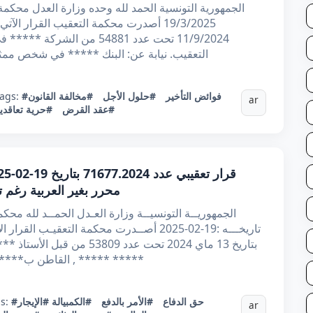
19/3/2025 أصدرت محكمة التعقيب القرار 
11/9/2024 تحت عدد 54881 من 
التعقيب. نيابة عن: البنك ***** في شخص ممثله
#فوائض التأخير
#حلول الأجل
#مخالفة القانون
ags:
ar
#عقد القرض
#حرية تعاقدي
محرر بغير العربية رغم
تاريخـــه :19-02-2025 أصــدرت محكمة التعقيـ
بتاريخ 13 ماي 2024 تحت عدد 09
***** ***** , القاطن ب*****
#حق الدفاع
#الأمر بالدفع
#الكمبيالة
#الإيجار
gs:
ar