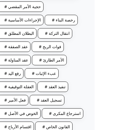
# حجية الأمر المقضي
# رخصة البناء
# الإجراءات الأساسية
# انتقال التركة
# البطلان المطلق
# فوات الربح
# عقد الصفقة
# الأمر الطارئ
# عقد المناولة
# عبء الإثبات
# رفع اليد
# تنفيذ العقد
# العقلة التوقيفية
# تسجيل العقد
# فعل الأمير
# استرجاع المكرى
# الخوض في الأصل
# القانون الخاص
# اقتسام الأرباح