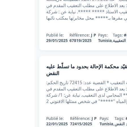
الاتي : بعد الاطلاع على مطلب التعقيب المقدم في
محامي لدى التعقيب الاستاذ ***** *****. نيابة عن : شركة
مقرها بـ***** محل مخابرتها بمكتب نائبها
Publié le:
Référence:
J P
Pays:
Tags:
لتعقيبية
,
Tunisia
67819/2025
29/01/2025
عقيبي عدد 72415 بتاريخ 22جانفي2025 : تقيّد محكمة الإحالة بحدود ما تسلّط عليه
النقض
الجمهورية التونسية الحمد لله وحده وزارة العدل محكمة التعقيب * القضية عدد: 72415 تاريخ الحكم:
 الآتي: بعد الاطلاع على مطلب التعقيب المقدم في
30/5/2024 تحت عدد 53972 من الأستاذ ***** ***** المحامي لدى التعقيب. نيابة عن: 1/ شركة
Publié le:
Référence:
J P
Pays:
Tags:
 النقض
,
Tunisia
72415/2025
22/01/2025