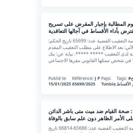
عدد 65699 بتاريخ 15/01/2025 : لا تقوم المطالبة بإجبار المقرض على تسريح
رض بأداء الأقساط في آجالها التعاقدية
الجمهورية التونسية الحمد لله وحده وزارة ***** محكمة التعقيب القضية عدد: 65699 تاريخ الحكم:
ار الآتي: بعد الاطلاع على مطلب التعقيب المقدم
من الأستاذة المحامية لدى التعقيب ***** *****. نيابة عن: بنك
ح
Tags:
Pays:
J P
Référence:
Publié le:
الأقساط
,
Tunisia
65699/2025
15/01/2025
رار تعقيبي عدد 65666-66814 بتاريخ 04/12/2024 : صحة القيام ضد ميت متى باشر الدائن
لى الأمر الظاهر دون علم سابق بالوفاة
الجمهورية التونسية الحمد لله وحده وزارة العدل محكمة التعقيب القضية عدد: 65666-66814 تاريخ