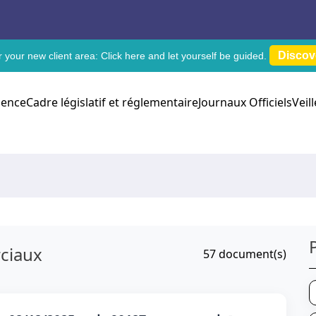
Discov
 your new client area:
Click here
and let yourself be guided.
dence
Cadre législatif et réglementaire
Journaux Officiels
Veil
ciaux
57
document(s)