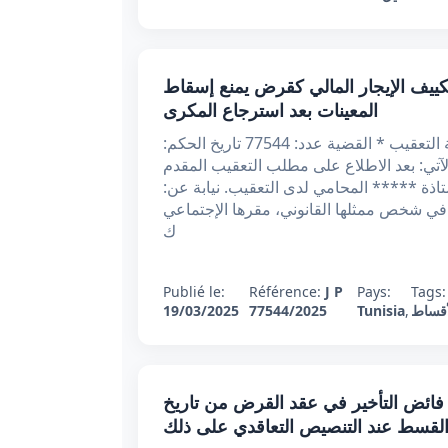
عقيبي عدد 77544 بتاريخ 19/3/2025 : تكييف الإيجار المالي كقرض يمنع إسقاط
المعينات بعد استرجاع المكرى
الجمهورية التونسية الحمد لله وحده وزارة العدل محكمة التعقيب * القضية عدد: 77544 تاريخ الحكم:
ار الآتي: بعد الاطلاع على مطلب التعقيب المقدم
تحت عدد 54980 من الأستاذة ***** المحامي لدى التعقيب. نيابة عن:
في شخص ممثلها القانوني، مقرها الإجتماعي
ك
Publié le:
Référence:
J P
Pays:
Tags
أقساط
,
Tunisia
77544/2025
19/03/2025
 76901 بتاريخ 19/3/2025 : سريان فائض التأخير في عقد القرض من تاريخ
لقسط عند التنصيص التعاقدي على ذلك