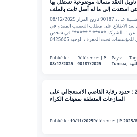
 تعقيبي عدد 90187 بتاريخ 08/12/2025 : تأويل العقد مسألة موضوعية تستقل بها
ى استندت إلى ما له أصل ثابت بالملف
الجمهورية التونسية وزارة العدل محكـمـة التعقيـب القــضــية عـ دد 90187 تاريخ القرار 08/12/2025
ي بعد الاطلاع على مطلب التعقيب المقدم في
ب نيابة عن : ـ الشركة ***** " *****" في شخص
Publié le:
Référence:
J P
Pays:
Tag
بية
,
Tunisia
90187/2025
08/12/2025
قرار تعقيبي عدد 80865 بتاريخ 19 نوفمبر 2025 : حدود رقابة القاضي الاستعجالي على
المنازعات المتعلقة بمعينات الكراء
Publié le:
19/11/2025
Référence:
J P 2025/