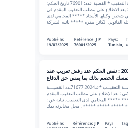
الجمهورية التونسية الحمد لله وحده وزارة العدل محكمة التعقيب * القضية عدد: 76901 تاريخ الحكم:
الآتي: بعد الاطلاع على مطلب التعقيب المقدم في
الشركة ***** في شخص وكيلها الأستاذ ***** المحامي لدى
 القانوني الكائن مقره ***** نائبه الشركة
Publié le:
Référence:
J P
Pays:
T
ة
,
Tunisia
76901/2025
19/03/2025
قرار تعقيبي عدد 71677.2024 بتاريخ 19-02-2025 : نقض الحكم عند رفض تعريب عقد
 تمسك الخصم بذلك بما يمس حق الدفاع
الجمهوريــة التونسيــة وزارة العـدل الحمــد لله محكمــة التعقيــب *عـ71677.2024ـدد القضيـــة
ب القرار الاتي : بعد الإطلاع على مطلب التعقيب المقدم
538 من قبل الأستاذ ***** ***** المحامي لدى التعقيب. نيابة عن :
 ***** ***** ***** , محل مخابرته بمك
Publié le:
Référence:
J P
Pays:
Ta