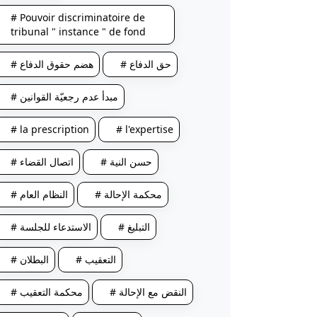
# Pouvoir discriminatoire de
tribunal " instance " de fond
# حق الدفاع
# هضم حقوق الدفاع
# مبدأ عدم رجعيّة القوانين
# la prescription
# l'expertise
# حسن النية
# اتصال القضاء
# محكمة الإحالة
# النظام العام
# التبليغ
# الاستدعاء للجلسة
# التعقيب
# البطلان
# النقض مع الإحالة
# محكمة التعقيب