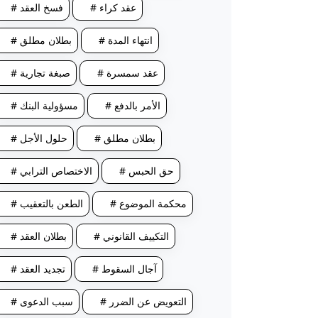
# عقد كراء
# فسخ العقد
# انتهاء المدة
# بطلان مطلق
# عقد سمسرة
# صبغة تجارية
# الأمر بالدفع
# مسؤولية البنك
# بطلان مطلق
# حلول الأجل
# حق الحبس
# الاختصاص الترابي
# محكمة الموضوع
# الطعن بالتعقيب
# التكييف القانوني
# بطلان العقد
# آجال السقوط
# تجديد العقد
# التعويض عن الضرر
# سبب الدعوى