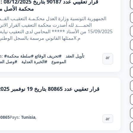
قرار
محكمة الأصل مت
الحمــــد لله أصدرت محكمة التعقيب القرار الات
15/09/2025 من الأستاذ ***** المحامي لدى التعقي
ممثلها القانوني مرسمة بالسجل الوطني للمؤسسات تحت المعرف الوحيد 0425665X م
#تأويل العقد
#تحريف الوقائع
#سلطة محكمة
s:
ar
الموضوع
#الخبرة العدلية
#وصل الطل
80865
Pays:
Tunisia
,
ar