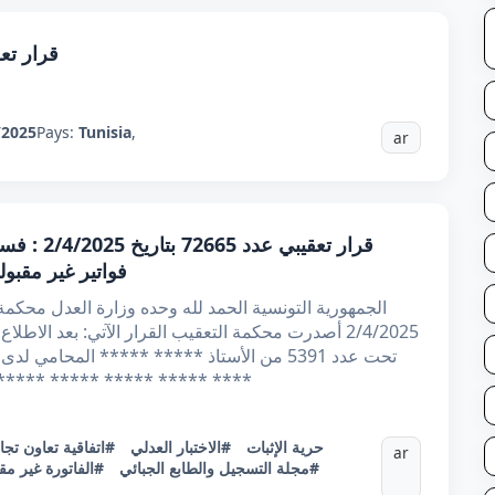
قرار تعقيبي عدد 994
/2025
Pays:
Tunisia
,
ar
قرار تعقيب
فواتير غير مقبول
تحت عدد 5391 من الأستاذ ***** ***** المحام
شخص ممثلها القانوني الكائن مقرها ***** ***** ***** ***
#حرية الإثبات
#الاختبار العدلي
#اتفاقية تعاون تجا
ar
#مجلة التسجيل والطابع الجبائي
#الفاتورة غير مق