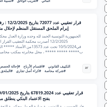
المالي
#تعريب الوثائق
#نسبية الع
قرار تعق
إبرام الملحق المستقل المنظم لإحلال م
12/2/2025 أصدرت محكمة التعقيب القر
في10/5/2024 تحت عدد 13573من
ب***** ***** ***** ، محل مخابرته بمكتب محامية ا
#التكييف القانوني
#اقتسام الأرباح
#إحالة الحصص
ar
#شركة محاصة
#كراء أصل تجاري
#الملحق 
بفتح الاعتماد البنكي ينطلق من