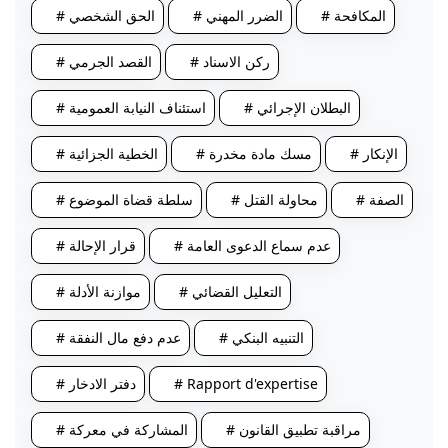
# المكافحة
# الضرر المهني
# الحق الشخصي
# ركن الاسناد
# القصد الجرمي
# البطلان الإجرائي
# استئناف النيابة العمومية
# الإنكار
# مسك مادة مخدرة
# الخطية الجزائية
# الصفة
# محاولة القتل
# سلطة قضاة الموضوع
# عدم سماع الدعوى العامة
# قرار الإحالة
# التعليل القضائي
# موازنة الأدلة
# التنبيه البنكي
# عدم دفع مال النفقة
# Rapport d'expertise
# دفتر الادخار
# مراقبة تطبيق القانون
# المشاركة في معركة