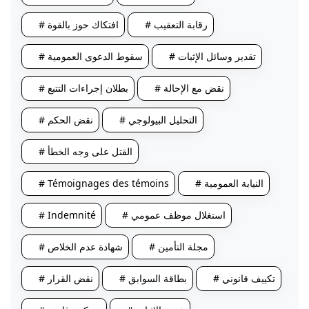
# رقابة التعقيب
# افتكاك حوز بالقوة
# تقدير وسائل الإثبات
# سقوط الدعوى العمومية
# نقض مع الإحالة
# بطلان إجراءات التتبع
# التحليل البيولوجي
# نقض الحكم
# القتل على وجه الخطأ
# النيابة العمومية
# Témoignages des témoins
# استغلال موظف عمومي
# Indemnité
# مجلة التأمين
# شهادة عدم الخلاص
# تكييف قانوني
# بطاقة السوابق
# نقض القرار