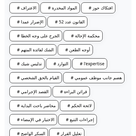
# افتكاك حوز
# المواد المخدرة
# الاعتراف
# القانون عدد 52
# الإضرار عمدا
# محكمة الإحالة
# الجرح على وجه الخطا
# أوجه الطعن
# الشك لفائدة المتهم
# l'expertise
# التوارد
# تدليس شيك
# هضم جانب موظف عمومي
# القيام بالحق الشخصي
# قرائن البراءة
# القصد الإجرامي
# لائحة الحكم
# محاضر باحث البداية
# إجراءات التتبع
# الاختبار في الإمضاء
# تعليل القرار
# السكر الواضح