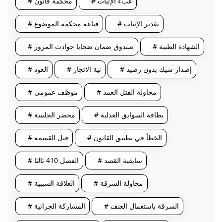
# عبء الإثبات
# محكمة قانون
# تقدير الإثبات
# قناعة محكمة الموضوع
# الشهادة الطبية
# صندوق ضمان ضحايا حوادث المرور
# إصدار شيك بدون رصيد
# نية الاتجار
# العود
# محاولة القتل العمد
# موظف عمومي
# بطاقة السوابق العدلية
# محضر الجلسة
# الخطأ في تطبيق القانون
# قبل القسمة
# سابقية القصد
# الفصل 410 ثالثا
# محاولة السرقة
# العلاقة السببية
# السرقة باستعمال العنف
# المشاركة الجزائية