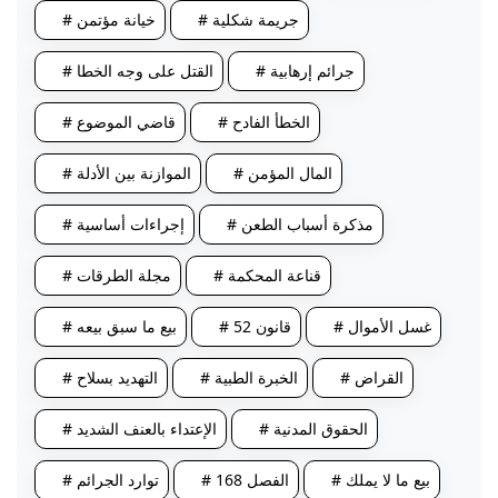
# جريمة شكلية
# خيانة مؤتمن
# جرائم إرهابية
# القتل على وجه الخطا
# الخطأ الفادح
# قاضي الموضوع
# المال المؤمن
# الموازنة بين الأدلة
# مذكرة أسباب الطعن
# إجراءات أساسية
# قناعة المحكمة
# مجلة الطرقات
# غسل الأموال
# قانون 52
# بيع ما سبق بيعه
# القراض
# الخبرة الطبية
# التهديد بسلاح
# الحقوق المدنية
# الإعتداء بالعنف الشديد
# بيع ما لا يملك
# الفصل 168
# توارد الجرائم