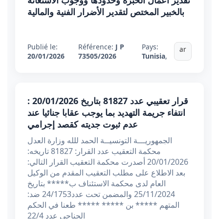
تقدير أعمال الخبرة وحدودها ووجوب الاستعانة
بالخبير المختص لتقدير الأضرار الفنية والمالية
Publié le:
Référence:
J P
Pays:
ar
20/01/2026
73505/2026
Tunisia
,
قرار تعقيبي عدد 81827 بتاريخ 20/01/2026 :
انتفاء جريمة التهديد بما يوجب عقابا جنائيا عند
عدم ثبوت جديته كقصد إجرامي
الجمهوريـــة التونسيــة الحمد للله وزارة العدل
محكمة التعقيب عدد القرار: 81827 تاريخه:
20/01/2026 أصدرت محكمة التعقيب القرار التالي:
بعد الاطلاع على مطلب التعقيب المقدم من الوكيل
العام لدى محكمة الاستئناف ب***** بتاريخ
25/11/2024 والمضمن تحت عدد24/1753 ضد:
المتهم ***** بن ***** ***** طعنا في الحكم
الجناحي عدد 22/4