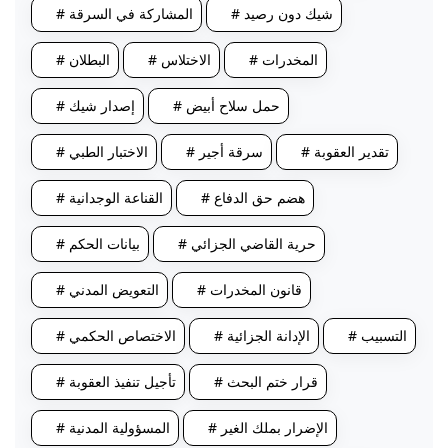
# شيك دون رصيد
# المشاركة في السرقة
# المخدرات
# الاختلاس
# البطلان
# حمل سلاح أبيض
# إصدار شيك
# تقدير العقوبة
# سرقة أجير
# الاختبار الطبي
# هضم حق الدفاع
# القناعة الوجدانية
# حرية القاضي الجزائي
# بيانات الحكم
# قانون المخدرات
# التعويض المدني
# التسبيب
# الإدانة الجزائية
# الاختصاص الحكمي
# قرار ختم البحث
# تأجيل تنفيذ العقوبة
# الإضرار بملك الغير
# المسؤولية المدنية