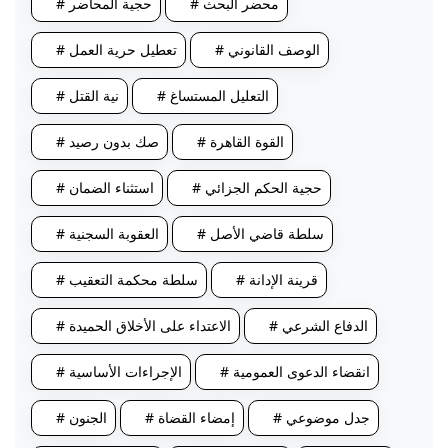
# محضر البحث
# حجية المحاضر
# الوصف القانوني
# تعطيل حرية العمل
# التعليل المستساغ
# نية القتل
# القوة القاهرة
# صك بدون رصيد
# حجية الحكم الجزائي
# استثناء الضمان
# سلطة قاضي الأصل
# العقوبة السجنية
# قرينة الإدانة
# سلطة محكمة التعقيب
# الدفاع الشرعي
# الاعتداء على الأخلاق الحميدة
# انقضاء الدعوى العمومية
# الإجراءات الأساسية
# جدل موضوعي
# إمضاء القضاة
# الجنون