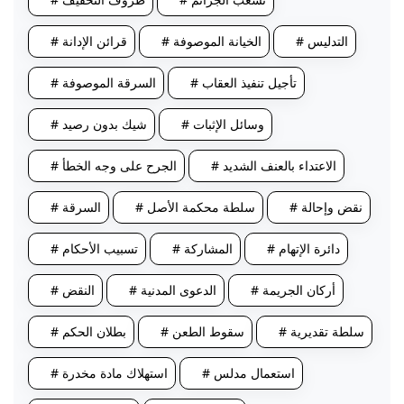
# التدليس
# الخيانة الموصوفة
# قرائن الإدانة
# تأجيل تنفيذ العقاب
# السرقة الموصوفة
# وسائل الإثبات
# شيك بدون رصيد
# الاعتداء بالعنف الشديد
# الجرح على وجه الخطأ
# نقض وإحالة
# سلطة محكمة الأصل
# السرقة
# دائرة الإتهام
# المشاركة
# تسبيب الأحكام
# أركان الجريمة
# الدعوى المدنية
# النقض
# سلطة تقديرية
# سقوط الطعن
# بطلان الحكم
# استعمال مدلس
# استهلاك مادة مخدرة