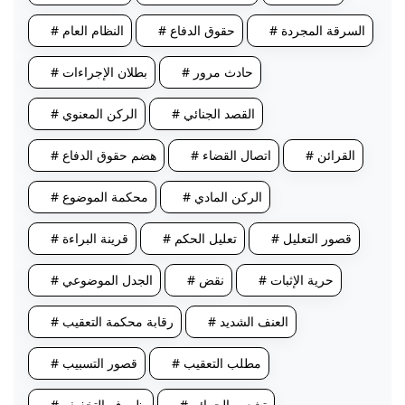
# السرقة المجردة
# حقوق الدفاع
# النظام العام
# حادث مرور
# بطلان الإجراءات
# القصد الجنائي
# الركن المعنوي
# القرائن
# اتصال القضاء
# هضم حقوق الدفاع
# الركن المادي
# محكمة الموضوع
# قصور التعليل
# تعليل الحكم
# قرينة البراءة
# حرية الإثبات
# نقض
# الجدل الموضوعي
# العنف الشديد
# رقابة محكمة التعقيب
# مطلب التعقيب
# قصور التسبيب
# تشعب الجرائم
# ظروف التخفيف