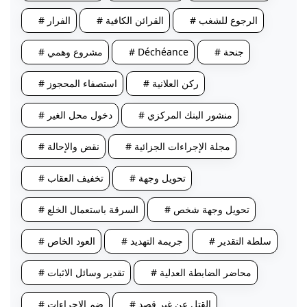
# الرجوع للشغب
# القرائن الكافية
# الفرار
# جنحة
# Déchéance
# مشروع وهمي
# ركن العلانية
# استصفاء المحجوز
# منشور البنك المركزي
# دخول محل الغير
# مجلة الإجراءات الجزائية
# نقض والإحالة
# تحويل وجهة
# تخفيف العقاب
# تحويل وجهة شخص
# السرقة باستعمال الخلع
# سلطة التقدير
# جريمة التهديد
# العود الخاص
# محاضر الضابطة العدلية
# تقدير وسائل الاثبات
# القتل عن غير قصد
# ضم الإجراءات