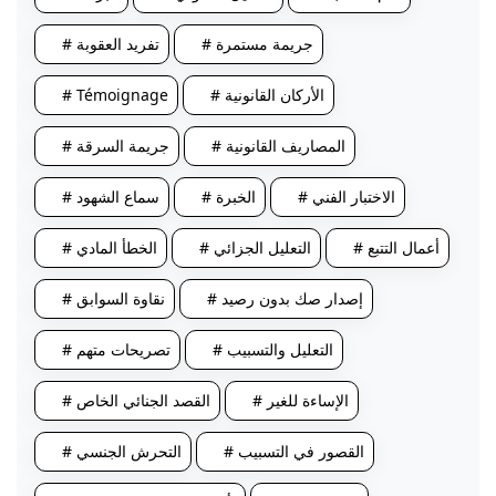
# جريمة مستمرة
# تفريد العقوبة
# الأركان القانونية
# Témoignage
# المصاريف القانونية
# جريمة السرقة
# الاختبار الفني
# الخبرة
# سماع الشهود
# أعمال التتبع
# التعليل الجزائي
# الخطأ المادي
# إصدار صك بدون رصيد
# نقاوة السوابق
# التعليل والتسبيب
# تصريحات متهم
# الإساءة للغير
# القصد الجنائي الخاص
# القصور في التسبيب
# التحرش الجنسي