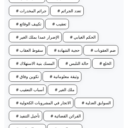
# تعدد الجرائم
# جرائم المخدرات
# تعقيب
# تكييف الوقائع
# الحكم الغيابي
# الإضرار عمدا بملك الغير
# ضم العقوبات
# حجية الشهادة
# سقوط العقاب
# الخلع
# حالة التلبس
# المسك بنية الاستهلاك
# وثيقة معلوماتية
# تكوين وفاق
# ملك الغير
# أسباب التعقيب
# السوابق العدلية
# الاتجار في المشروبات الكحولية
# القرائن القضائية
# تأجيل التنفيذ