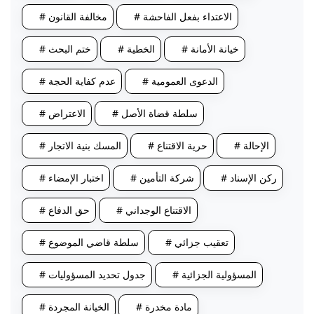
# الاعتداء بفعل الفاحشة
# مخالفة القانون
# خيانة الأمانة
# الخطية
# ختم البحث
# الدعوى العمومية
# عدم كفاية الحجة
# سلطة قضاة الأصل
# الاعتراض
# الإحالة
# حرية الاقتناع
# المسك بنية الاتجار
# ركن الإسناد
# شركة التأمين
# اختبار الإمضاء
# الاقتناع الوجداني
# حق الدفاع
# تعقيب جزائي
# سلطة قاضي الموضوع
# المسؤولية الجزائية
# جدول تحديد المسؤوليات
# مادة مخدرة
# الخيانة المجردة