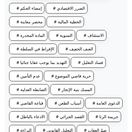
# الضرر الاقتصادي
# إمضاء الحكم
# الخطية المالية
# محضر معاينة
# الاستئناف
# التسوية
# المادة المخدرة
# العنف الخفيف
# الإفراط في السلطة
# فساد التعليل
# التهديد بما يوجب عقابا جنائيا
# حرية قاضي الموضوع
# عدم التأمين
# المسك بنية الإتجار
# الضابطة العدلية
# الدعوى العامة
# أسباب الطعن
# قناعة القاضي
# جريمة الزنا
# القصد الجزائي
# الادعاء بالباطل
# ضمّ العقاب
# التعليل القانوني
# البراءة