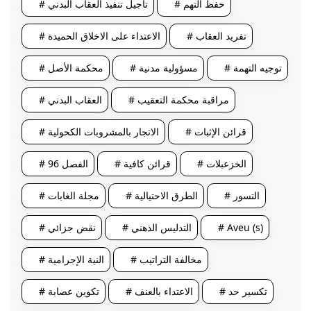
# حفظ التهم
# تأجيل تنفيذ العقاب البدني
# تفريد العقاب
# الاعتداء على الاخلاق الحميدة
# توجيه التهمة
# مسؤولية مدنية
# محكمة الأصل
# مراقبة محكمة التعقيب
# العقاب البدني
# قرائن الإثبات
# الاتجار بالمشروبات الكحولية
# الخزعبلات
# قرائن كافية
# الفصل 96
# التسور
# الطرق الاحتيالية
# مجلة الغابات
# Aveu (s)
# التدليس الذهني
# نقض جزائي
# مخالفة التراتيب
# النية الإجرامية
# تكسير حد
# الاعتداء بالعنف
# تكوين عصابة