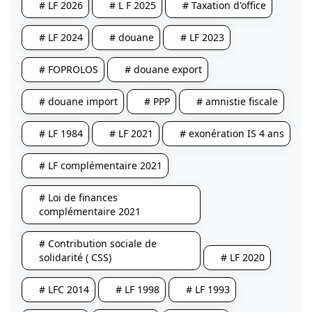
# LF 2026
# L F 2025
# Taxation d'office
# LF 2024
# douane
# LF 2023
# FOPROLOS
# douane export
# douane import
# PPP
# amnistie fiscale
# LF 1984
# LF 2021
# exonération IS 4 ans
# LF complémentaire 2021
# Loi de finances
complémentaire 2021
# Contribution sociale de
solidarité ( CSS)
# LF 2020
# LFC 2014
# LF 1998
# LF 1993