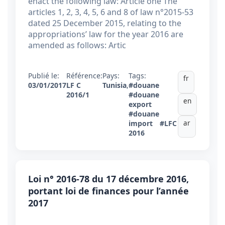
enact the following law: Article one The
articles 1, 2, 3, 4, 5, 6 and 8 of law n°2015-53
dated 25 December 2015, relating to the
appropriations’ law for the year 2016 are
amended as follows: Artic
Publié le:
Référence:
Pays:
Tags:
fr
03/01/2017
LF C
Tunisia
,
#douane
2016/1
#douane
en
export
#douane
ar
import
#LFC
2016
Loi n° 2016-78 du 17 décembre 2016,
portant loi de finances pour l’année
2017