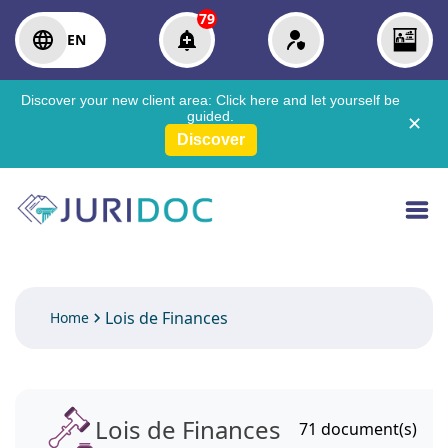
79
EN
Discover your new client area:
Click here
and let yourself be
guided.
✕
Discover
Lois de Finances
Home
Lois de Finances
71
document(s)