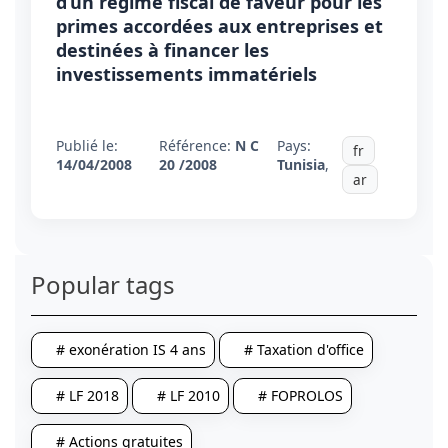
d’un régime fiscal de faveur pour les
primes accordées aux entreprises et
destinées à financer les
investissements immatériels
Publié le:
Référence:
N C
Pays:
fr
14/04/2008
20 /2008
Tunisia
,
ar
Popular tags
# exonération IS 4 ans
# Taxation d'office
# LF 2018
# LF 2010
# FOPROLOS
# Actions gratuites