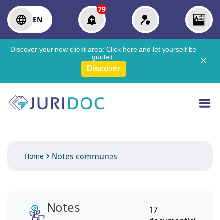
79
EN
Discover your new client area:
Click here
and let yourself be
guided.
✕
Discover
Notes communes
Home
Notes
17