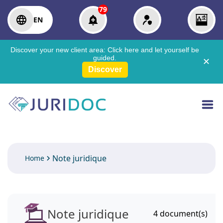
79
EN
Discover your new client area:
Click here
and let yourself be
guided.
✕
Discover
Note juridique
Home
Note juridique
4
document(s)