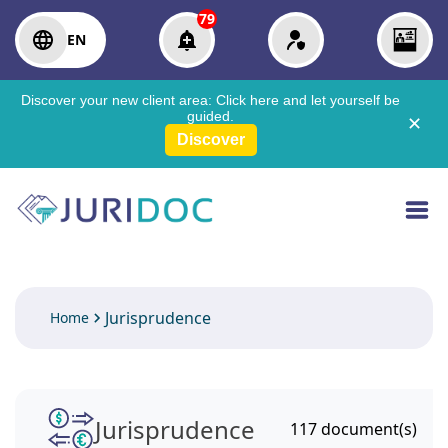
79
EN
Discover your new client area:
Click here
and let yourself be
guided.
✕
Discover
Jurisprudence
Home
Jurisprudence
117
document(s)