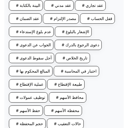
# عقد تجاري
# عقد مدني
# البينة بالكتابة
# قفل الحساب
# مصدر الإلتزام
# عقد الضمان
# الإشعار بالبلوغ
# عدم بلوغ الإستدعاء
# دعوى الرجوع بالدرك
# الجواب عن الدعوى
# تاريخ الخلاص
# أجل سقوط الدعوى
# اختبار في المحاسبة
# المبالغ المحكوم بها
# طبيعة الإقتطاع
# عملية الإقتطاع
# محافظ الأسهم
# توظيف عمولات
# محفظة الأسهم
# حفظ الأسهم
# حالات التعقيب
# حجم المحفظة