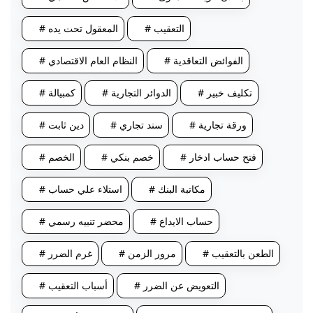
# التعقيب
# المعقول تحت يده
# الفوائض التعاقدية
# النظام العام الاقتصادي
# تكليف خبير
# الدوائر التجارية
# كمبيالة
# ورقة تجارية
# سند تجاري
# دين ثابت
# فتح حساب ادخار
# خصم بنكي
# الخصم
# مكاتبة البنك
# استلاء علي حساب
# حساب الايداع
# محضر تنبيه رسمي
# الطعن بالتعقيب
# مرور الزمن
# غرم الضرر
# التعويض عن الضرر
# أسباب التعقيب