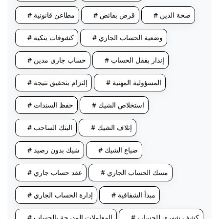
# صحة الدين
# قرض بفائض
# مطاعن قانونية
# وضعية الحساب الجاري
# كشوفات بنكية
# إنذار بقفل الحساب
# حساب جاري مدين
# المسؤولية المهنية
# إلتزام بتحقيق نتيجة
# استخلاص الشيك
# حفظ السندات
# إتلاف الشيك
# البنك الساحب
# ضياع الشيك
# شيك بدون رصيد
# مسك الحساب الجاري
# عقد حساب جاري
# مبدأ الشفافية
# إدارة الحساب الجاري
# كشف شهري للحساب
# المعاملات المدرجة بالحساب