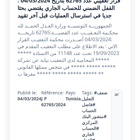
قرار تعقيبي عدد 62765 بتاريخ 04/03/2024 :
القفل الضمني للحساب الجاري يقتضي بحثا
جديا في استرسال العمليات قبل آخر تقييد
الجمهوريــة التونسيــة وزارة العـدل الحمــد لله
محكـمة التعـقيــب عدد القضيـــة:62765 تاريخـــه
:04/03/2024 أصــدرت محكمة التعقيـب القرار
الاتي : بعد الاطلاع على مطلب التعقيب المقدم في
19/09/2023 تحت عدد 11148 من الاستاذة *****
***** المحامية لدى التعقيب نيابة عن :شركة
***** ***** ***** في شخص ممثلها القانوني
مقرها ب ***** ***** ***** ***** **
#ضعف
Tags:
Pays:
Référence:
Publié le:
ar
التعليل
,
Tunisia
J P
04/03/2024
#فاضل
62765/2024
الحساب
#منشور البنك
المركزي
#الحساب
الجاري