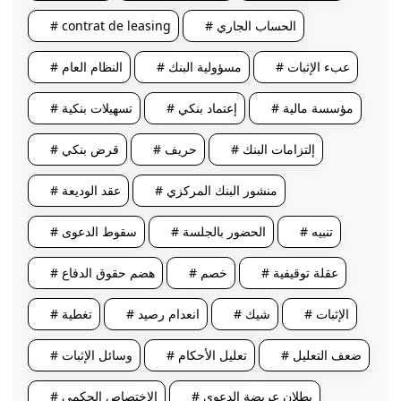
# الحساب الجاري
# contrat de leasing
# عبء الإثبات
# مسؤولية البنك
# النظام العام
# مؤسسة مالية
# إعتماد بنكي
# تسهيلات بنكية
# إلتزامات البنك
# حريف
# قرض بنكي
# منشور البنك المركزي
# عقد الوديعة
# تنبيه
# الحضور بالجلسة
# سقوط الدعوى
# عقلة توقيفية
# خصم
# هضم حقوق الدفاع
# الإثبات
# شيك
# انعدام رصيد
# تغطية
# ضعف التعليل
# تعليل الأحكام
# وسائل الإثبات
# بطلان عريضة الدعوى
# الاختصاص الحكمي