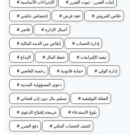
# إثبات الضرر - ثبوت الضرر
# الإجراءات الأساسية
# خلاص القروض
# عقد قرض
# إختصاص حكمي
# أعمال الإدارة
# قاصر
# إدارة الحساب
# إنقاص من الذمة المالية
# تنفيذ الإلتزامات
# حفظ المال
# الإيداع
# إدارة الولي
# حماية قانونية
# رخصة القاضي
# دعوى المسؤولية المدنية
# العقلة التوقيفية
# تسليم مال دون إذن قضائي
# بلوغ الإستدعاء
# عريضة إفتتاح الدعوى
# كشف الحساب البنكي
# دفع الضرر