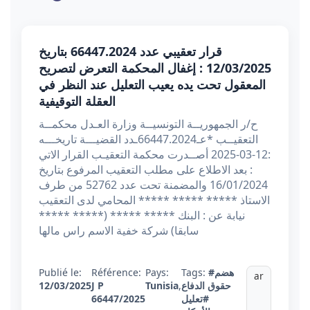
قرار تعقيبي عدد 66447.2024 بتاريخ
12/03/2025 : إغفال المحكمة التعرض لتصريح
المعقول تحت يده يعيب التعليل عند النظر في
العقلة التوقيفية
ح/ر الجمهوريــة التونسيــة وزارة العـدل محكمــة
التعقيــب *عـ66447.2024ـدد القضيـــة تاريخـــه
:12-03-2025 أصــدرت محكمة التعقيـب القرار الاتي
: بعد الاطلاع على مطلب التعقيب المرفوع بتاريخ
16/01/2024 والمضمنة تحت عدد 52762 من طرف
الاستاذ ***** ***** ***** المحامي لدى التعقيب
نيابة عن : البنك ***** ***** (***** *****
سابقا) شركة خفية الاسم راس مالها
#هضم
Tags:
Pays:
Référence:
Publié le:
ar
حقوق الدفاع
,
Tunisia
J P
12/03/2025
#تعليل
66447/2025