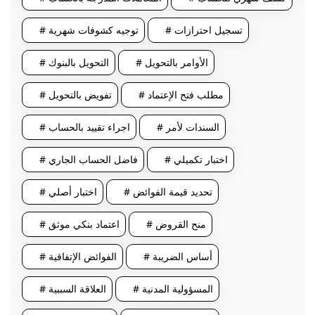
# تسجيل احترازات
# توجيه كشوفات شهرية
# الأوامر بالتحويل
# التحويل بالبنوك
# مطلب فتح الإعتماد
# تفويض بالتحويل
# السندات لأمر
# اجراء تقييد بالحساب
# اختبار تكميلي
# فاضل الحساب الجاري
# تحديد قيمة الفوائض
# اختبار أصلي
# منح القروض
# اعتماد بنكي موثق
# أساس الضريبة
# الفوائض الإتفاقية
# المسؤولية المدنية
# العلاقة السببية