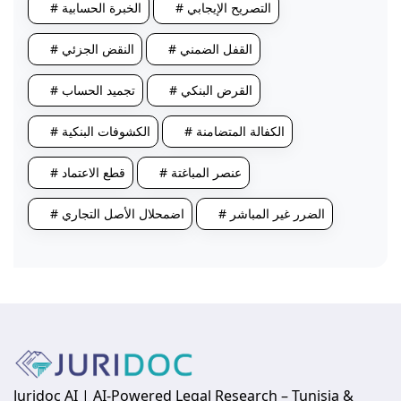
# التصريح الإيجابي
# الخبرة الحسابية
# القفل الضمني
# النقض الجزئي
# القرض البنكي
# تجميد الحساب
# الكفالة المتضامنة
# الكشوفات البنكية
# عنصر المباغتة
# قطع الاعتماد
# الضرر غير المباشر
# اضمحلال الأصل التجاري
Juridoc AI | AI-Powered Legal Research – Tunisia &