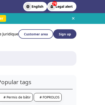
79
English
Legal alert
✕
er
le Juridique
Customer area
Sign up
Popular tags
# Permis de bâtir
# FOPROLOS