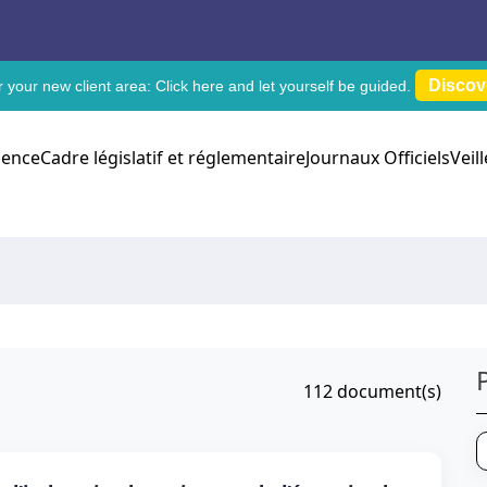
Discov
 your new client area:
Click here
and let yourself be guided.
dence
Cadre législatif et réglementaire
Journaux Officiels
Veil
112
document(s)