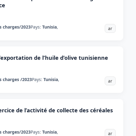
ce
s charges/2023
Pays:
Tunisia
,
ar
exportation de l’huile d’olive tunisienne
s charges /2023
Pays:
Tunisia
,
ar
ercice de l’activité de collecte des céréales
s charges/2023
Pays:
Tunisia
,
ar