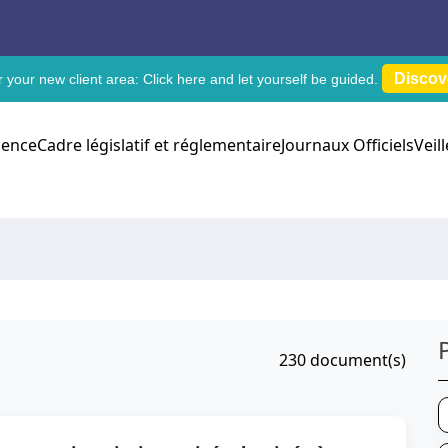
Discov
 your new client area:
Click here
and let yourself be guided.
dence
Cadre législatif et réglementaire
Journaux Officiels
Veil
230
document(s)