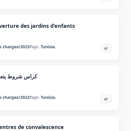
uverture des jardins d’enfants
s charges/2023
Pays:
Tunisia
,
ar
کراس شروط يتعلق 
s charges/2022
Pays:
Tunisia
,
ar
centres de convalescence