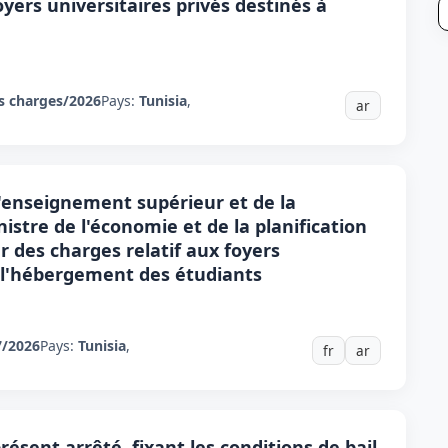
oyers universitaires privés destinés à
s charges/2026
Pays:
Tunisia
,
ar
l'enseignement supérieur et de la
istre de l'économie et de la planification
ier des charges relatif aux foyers
à l'hébergement des étudiants
7/2026
Pays:
Tunisia
,
fr
ar
ésent arrêté, fixant les conditions de bail