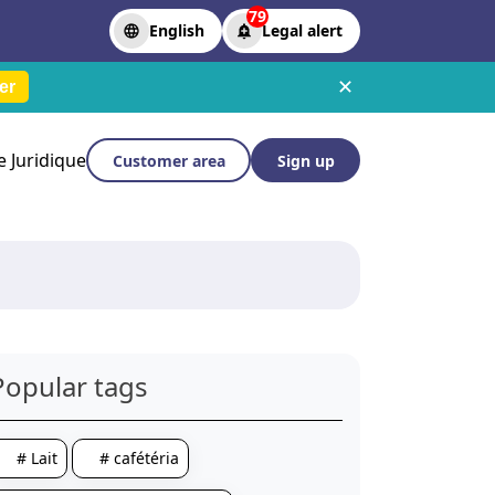
79
English
Legal alert
✕
er
le Juridique
Customer area
Sign up
Popular tags
# Lait
# cafétéria