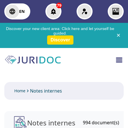
79
EN
Discover your new client area:
Click here
and let yourself be
guided.
✕
Discover
Notes internes
Home
Notes internes
994
document(s)