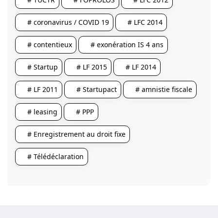
# coronavirus / COVID 19
# LFC 2014
# contentieux
# exonération IS 4 ans
# Startup
# LF 2015
# LF 2014
# LF 2011
# Startupact
# amnistie fiscale
# leasing
# PPP
# Enregistrement au droit fixe
# Télédéclaration