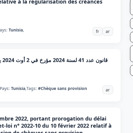
elative à la régularisation des créances
ays:
Tunisia
,
fr
ar
قان
Pays:
Tunisia
,
Tags:
#Chèque sans provision
ar
embre 2022, portant prorogation du délai
-loi n° 2022-10 du 10 février 2022 relatif à
ission de chèques sans provision