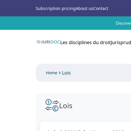
Subscription pricing
About us
Contact
Discover
Les disciplines du droit
Jurispru
Lois
Home
Lois