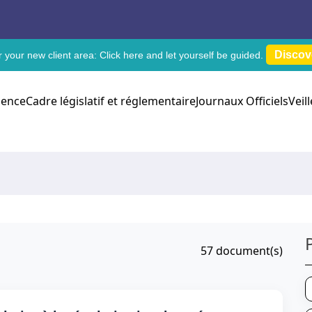
Discov
 your new client area:
Click here
and let yourself be guided.
dence
Cadre législatif et réglementaire
Journaux Officiels
Veil
57
document(s)