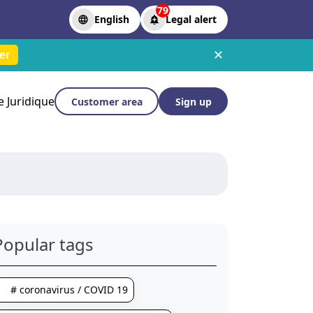
79
English
Legal alert
✕
er
le Juridique
Customer area
Sign up
Popular tags
# coronavirus / COVID 19