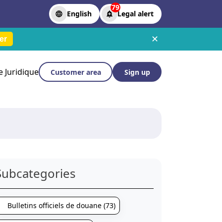
79
English
Legal alert
✕
er
le Juridique
Customer area
Sign up
Subcategories
Bulletins officiels de douane (73)