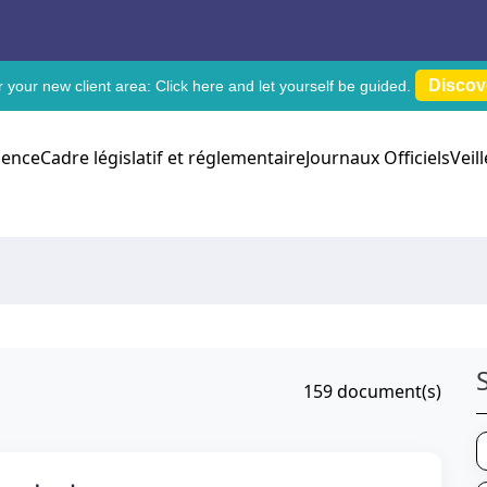
Discov
 your new client area:
Click here
and let yourself be guided.
dence
Cadre législatif et réglementaire
Journaux Officiels
Veil
159
document(s)