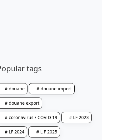
Popular tags
# douane
# douane import
# douane export
# coronavirus / COVID 19
# LF 2023
# LF 2024
# L F 2025