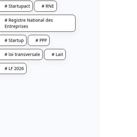
# Startupact
# RNE
# Registre National des
Entreprises
# Startup
# PPP
# loi transversale
# Lait
# LF 2026