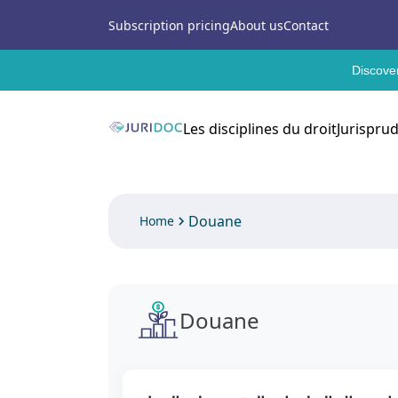
Subscription pricing
About us
Contact
Discover
Les disciplines du droit
Jurispru
Douane
Home
Douane