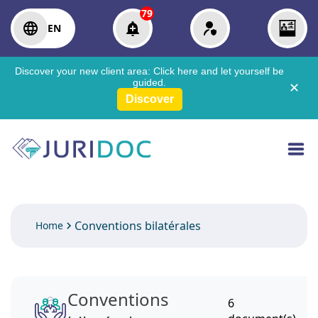
79
EN
Discover your new client area:
Click here
and let yourself be
guided.
✕
Discover
Conventions bilatérales
Home
Conventions
6