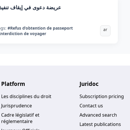
عريضة دعوى في إيقاف تنفيذ 
ags:
#Refus d’obtention de passeport
ar
Interdiction de voyager
Platform
Juridoc
Les disciplines du droit
Subscription pricing
Jurisprudence
Contact us
Cadre législatif et
Advanced search
réglementaire
Latest publications