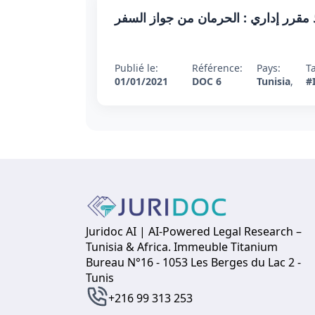
مقرر إداري : الحرمان من جواز السفر
Publié le:
Référence:
Pays:
T
01/01/2021
DOC 6
Tunisia
,
#
Juridoc AI | AI-Powered Legal Research –
Tunisia & Africa. Immeuble Titanium
Bureau N°16 - 1053 Les Berges du Lac 2 -
Tunis
+216 99 313 253