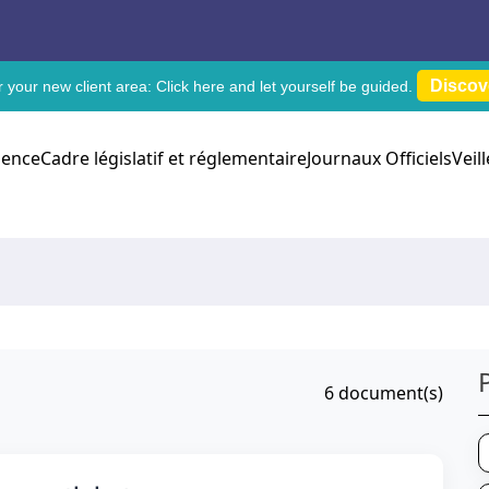
Discov
 your new client area:
Click here
and let yourself be guided.
dence
Cadre législatif et réglementaire
Journaux Officiels
Veil
6
document(s)