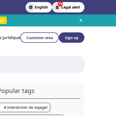
79
English
Legal alert
✕
er
le Juridique
Customer area
Sign up
Popular tags
# Interdiction de voyager