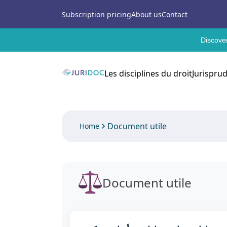
Subscription pricing
About us
Contact
Discover
Les disciplines du droit
Jurispru
Document utile
Home
Document utile