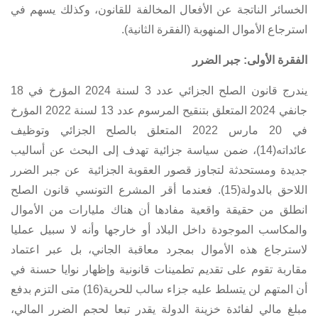
الخسائر الناتجة عن الأفعال المخالفة للقانون، وكذلك يسهم في
استرجاع الأموال المنهوبة (الفقرة الثانية).
الفقرة الأولى: جبر الضرر
يندرج
قانون الصلح الجزائي عدد 3 لسنة 2024 المؤرخ في 18
جانفي 2024
المتعلق بتنقيح
المرسوم عدد 13 لسنة 2022 المؤرخ
في 20 مارس 2022 المتعلق بالصلح الجزائي وتوظيف
عائداته
(14)، ضمن سياسة جزائية تهدف إلى البحث عن أساليب
جديدة ومستحدثة لتجاوز قصور العقوبة الجزائية عن جبر الضرر
اللاحق بالدولة(15). فعندما أقر المشرع التونسي قانون الصلح
انطلق من حقيقة واقعية مفادها أن هناك مليارات من الأموال
والمكاسب الموجودة داخل البلاد أو خارجها وأنه لا سبيل عمليا
لاسترجاع هذه الأموال بمجرد معاقبة الجاني، بل عبر اعتماد
مقاربة تقوم على تقديم تطمينات قانونية وإظهار نوايا حسنة في
أن المتهم لن يتسلط عليه جزاء سالب للحرية(16) متى التزم بدفع
مبلغ مالي لفائدة خزينة الدولة يقدر تبعا لحجم الضرر المالي،