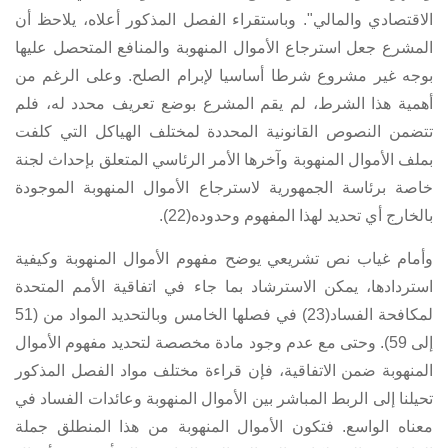
الاقتصادي والمالي". وباستقراء الفصل المذكور أعلاه، يلاحظ أن
المشرع جعل استرجاع الأموال المنهوبة والمنافع المتحصل عليها
بوجه غير مشروع شرطا أساسيا لإبرام الصلح. وعلى الرغم من
أهمية هذا الشرط، لم يقم المشرع بوضع تعريف محدد له، فلم
تتضمن النصوص القانونية المحددة لمختلف الهياكل التي كلفت
بملف الأموال المنهوبة وآخرها الأمر الرئاسي المتعلق بإحداث لجنة
خاصة برئاسة الجمهورية لاسترجاع الأموال المنهوبة الموجودة
بالخارج أي تحديد لهذا المفهوم وحدوده(22).
وأمام غياب نص تشريعي يوضح مفهوم الأموال المنهوبة وكيفية
استردادها، يمكن الاسترشاد بما جاء في اتفاقية الأمم المتحدة
لمكافحة الفساد(23) في فصلها الخامس وبالتحديد المواد من (51
إلى 59). وحتى مع عدم وجود مادة مخصصة لتحديد مفهوم الأموال
المنهوبة ضمن الاتفاقية، فإن قراءة مختلف مواد الفصل المذكور
تحيلنا إلى الربط المباشر بين الأموال المنهوبة وعائدات الفساد في
معناه الواسع. فتكون الأموال المنهوبة من هذا المنطلق جملة