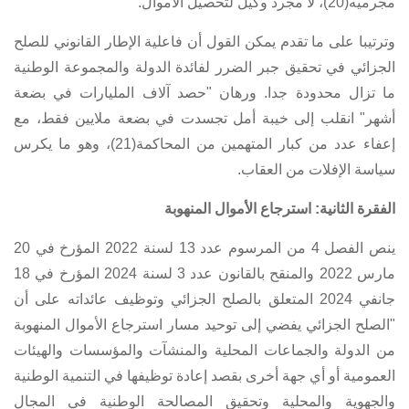
مجرميه(20)، لا مجرد وكيل لتحصيل الأموال.
وترتيبا على ما تقدم يمكن القول أن فاعلية الإطار القانوني للصلح
الجزائي في تحقيق جبر الضرر لفائدة الدولة والمجموعة الوطنية
ما تزال محدودة جدا. ورهان "حصد آلاف المليارات في بضعة
أشهر" انقلب إلى خيبة أمل تجسدت في بضعة ملايين فقط، مع
إعفاء عدد من كبار المتهمين من المحاكمة(21)، وهو ما يكرس
سياسة الإفلات من العقاب.
الفقرة الثانية: استرجاع الأموال المنهوبة
ينص
الفصل 4 من المرسوم عدد 13 لسنة 2022 المؤرخ في 20
مارس 2022
والمنقح
بالقانون عدد 3 لسنة 2024 المؤرخ في 18
جانفي 2024 المتعلق بالصلح الجزائي وتوظيف عائداته
على أن
"الصلح الجزائي يفضي إلى توحيد مسار استرجاع الأموال المنهوبة
من الدولة والجماعات المحلية والمنشآت والمؤسسات والهيئات
العمومية أو أي جهة أخرى بقصد إعادة توظيفها في التنمية الوطنية
والجهوية والمحلية وتحقيق المصالحة الوطنية في المجال