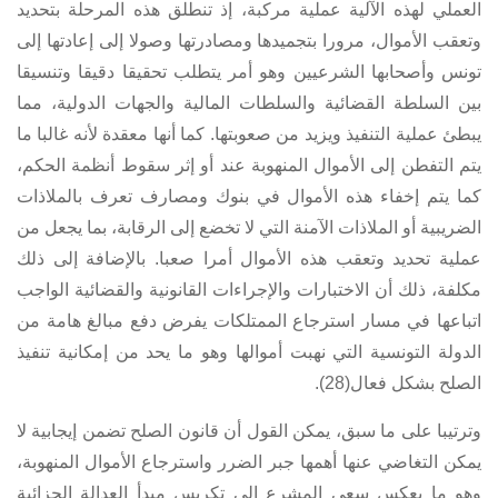
العملي لهذه الآلية عملية مركبة، إذ تنطلق هذه المرحلة بتحديد
وتعقب الأموال، مرورا بتجميدها ومصادرتها وصولا إلى إعادتها إلى
تونس وأصحابها الشرعيين وهو أمر يتطلب تحقيقا دقيقا وتنسيقا
بين السلطة القضائية والسلطات المالية والجهات الدولية، مما
يبطئ عملية التنفيذ ويزيد من صعوبتها. كما أنها معقدة لأنه غالبا ما
يتم التفطن إلى الأموال المنهوبة عند أو إثر سقوط أنظمة الحكم،
كما يتم إخفاء هذه الأموال في بنوك ومصارف تعرف بالملاذات
الضريبية أو الملاذات الآمنة التي لا تخضع إلى الرقابة، بما يجعل من
عملية تحديد وتعقب هذه الأموال أمرا صعبا. بالإضافة إلى ذلك
مكلفة، ذلك أن الاختبارات والإجراءات القانونية والقضائية الواجب
اتباعها في مسار استرجاع الممتلكات يفرض دفع مبالغ هامة من
الدولة التونسية التي نهبت أموالها وهو ما يحد من إمكانية تنفيذ
الصلح بشكل فعال(28).
وترتيبا على ما سبق، يمكن القول أن قانون الصلح تضمن إيجابية لا
يمكن التغاضي عنها أهمها جبر الضرر واسترجاع الأموال المنهوبة،
وهو ما يعكس سعي المشرع إلى تكريس مبدأ العدالة الجزائية