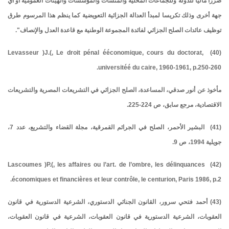
ضررا ماليا للدولة وللجماعات المحلية والمنشآت والمؤسسات والهيئات العمومية أو أي
جهة أخرى وذلك تكريسا لمبدأ العدالة الجزائية التعويضية كما ينظم هذا المرسوم طرق
توظيف عائدات الصلح الجزائي لفائدة المجموعة الوطنية مع قاعدة العدل والإنصاف".
(40) Levasseur )J.(, Le droit pénal ééconomique, cours du doctorat,
universitéé du caire, 1960-1961, p.250-260.
مأخوذ عن أنور صدقي، المساعدة، الصلح الجزائي في التشريعات المصرية والتشريعات
الاقتصادية، مرجع سابق، ص 224-225.
(41) البشير الأحمر، الصلح في الجرائم القمرقية، مجلة القضاء والتشريع، عدد 7،
جويلية 1994، ص 9.
(42) Lascoumes )P.(, les affaires ou l’art. de l’ombre, les délinquances
économiques et financières et leur contrôle, le centurion, Paris 1986, p.2.
(43) أحمد فتحي سرور، القانون الجنائي الدستوري، الشرعية الدستورية في قانون
العقوبات، الشرعية الدستورية في قانون العقوبات، الشرعية في قانون العقوبات،