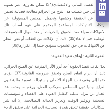
جرائم الفساد المالي والاقتصادي(34) يمكن تجاوزها عبر تسوية
مالية. في حين يتطلب هذا النوع من الجرائم معالجة قضائية تضمن
البحث عن الحقيقة وكشفها وتحميل المذنبين المسؤولية عن
ارتكاب الانتهاكات، لمساعدة المجتمع على فهم أسباب تلك
الانتهاكات سواء ضد الحقوق والحريات أو ضد أموال المجموعات
الوطنية حتى لا تعاد(35)، ذلك أن الإفلات من العقاب أو غض النظر
عن الانتهاكات في حق الشعوب سيؤدي حتما إلى تكرارها(36).
الفقرة الثانية : إيقاف تنفيذ العقوبة:
يعدّ إيقاف تنفيذ العقوبة أحد أبرز الآثار المترتبة عن الصلح الجزائي،
ذلك أن إبرام اتفاق الصلح وتحقق شروطه القانونية(37)، يؤدي
حتما إلى وقف تنفيذ الجزاء الأصلي واستبداله بتسوية مالية تنهي
النزاع نهائيا دون المساس بمرتكب الفعل. ورغم ما يقدمه هذا
الخيار من مزايا عملية كتقليل العبء على القضاء والمؤسسات
السجنية وتوفير الوقت وتعزيز العدالة التصالحية، إلا أنه يثير
إشكاليات حقيقية تتعلق بقدرة السياسة الجزائية على تحقيق الردع