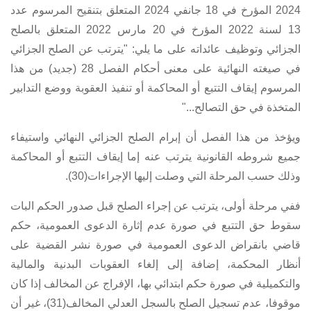
2024 المؤرخ في 18 جانفي 2024
المتعلق بتنقيح
المرسوم عدد
13 لسنة 2022 المؤرخ في 20 مارس 2022 المتعلق بالصلح
الجزائي وتوظيف عائداته
على ما يلي: "يترتب عن الصلح الجزائي
في صيغته النهائية على معنى أحكام
الفصل 28 (جديد) من هذا
المرسوم
إيقاف التتبع أو المحاكمة أو تنفيذ العقوبة ووضع التدابير
المتخذة في حق التصالح..."
ويؤخذ من هذا الفصل أن إبرام الصلح الجزائي النهائي واستيفاء
جميع شروطه القانونية يترتب عنه إما إيقاف التتبع أو المحاكمة
وذلك حسب المرحلة التي وصلت إليها الإجراءات(30).
ففي مرحلة أولى، يترتب عن إجراء الصلح قبل صدور الحكم البات
سقوط حق التتبع في صورة عدم إثارة الدعوى العمومية، حكم
قاضي بانقراض الدعوى العمومية في صورة نشر القضية على
أنظار المحكمة، إضافة إلى إلغاء العقوبات البدنية والمالية
والتكميلية في صورة حكم ابتدائي بها، الإفراج عن المخالف إذا كان
موقوفا، عدم تسجيل الصلح بالسجل العدلي المخالف(31)، غير أن