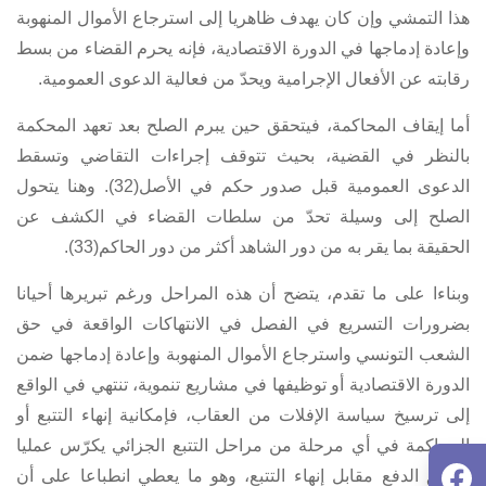
هذا التمشي وإن كان يهدف ظاهريا إلى استرجاع الأموال المنهوبة
وإعادة إدماجها في الدورة الاقتصادية، فإنه يحرم القضاء من بسط
رقابته عن الأفعال الإجرامية ويحدّ من فعالية الدعوى العمومية.
أما إيقاف المحاكمة، فيتحقق حين يبرم الصلح بعد تعهد المحكمة
بالنظر في القضية، بحيث تتوقف إجراءات التقاضي وتسقط
الدعوى العمومية قبل صدور حكم في الأصل(32). وهنا يتحول
الصلح إلى وسيلة تحدّ من سلطات القضاء في الكشف عن
الحقيقة بما يقر به من دور الشاهد أكثر من دور الحاكم(33).
وبناءا على ما تقدم، يتضح أن هذه المراحل ورغم تبريرها أحيانا
بضرورات التسريع في الفصل في الانتهاكات الواقعة في حق
الشعب التونسي واسترجاع الأموال المنهوبة وإعادة إدماجها ضمن
الدورة الاقتصادية أو توظيفها في مشاريع تنموية، تنتهي في الواقع
إلى ترسيخ سياسة الإفلات من العقاب، فإمكانية إنهاء التتبع أو
المحاكمة في أي مرحلة من مراحل التتبع الجزائي يكرّس عمليا
منطق الدفع مقابل إنهاء التتبع، وهو ما يعطي انطباعا على أن