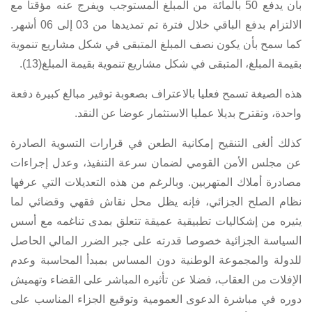
بأن يدفع 50 بالمائة من المبلغ المستوجب ويفرج عنه مؤقتا مع
الالتزام بدفع الباقي خلال فترة تم تمديدها من 03 إلى 06 أشهر.
كما سمح بأن يكون نصف المبلغ المتبقى في شكل مشاريع تنموية
بقيمة المبلغ، المتبقى في شكل مشاريع تنموية بقيمة المبلغ(13).
هذه الصيغة تسمح فعليا بالاعتراف بصعوبة توفير مبالغ كبيرة دفعة
واحدة، وتقترح بديلا عمليا الاستثمار عوضا عن النقد.
كذلك ألغى التنقيح إمكانية الطعن في قرارات التسوية الصادرة
عن مجلس الأمن القومي لضمان سرعة التنفيذ، وعدل إجراءات
مصادرة أملاك المتهربين. وبالرغم من هذه التعديلات التي عرفها
نظام الصلح الجزائي، فإنه يظل محل نقاش فقهي وقضائي لما
يثيره من إشكاليات تطبيقية عميقة تتعلق بمدى تناغمه مع أسس
السياسة الجزائية خصوصا قدرته على جبر الضرر المالي الحاصل
للدولة والمجموعة الوطنية دون المساس بمبدأ المحاسبة وعدم
الإفلات من العقاب، فضلا عن تأثيره المباشر على القضاء وتهميش
دوره في مباشرة الدعوى العمومية وتوقيع الجزاء المناسب على