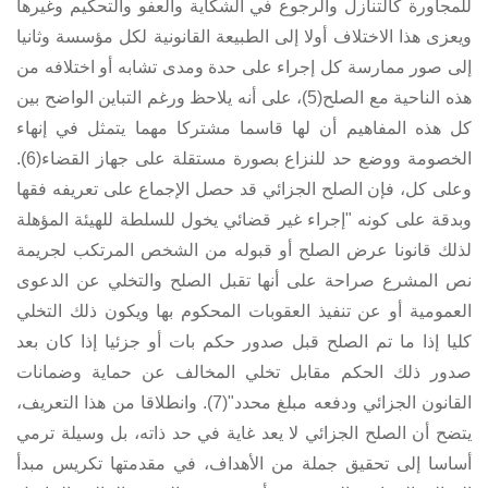
للمجاورة كالتنازل والرجوع في الشكاية والعفو والتحكيم وغيرها
ويعزى هذا الاختلاف أولا إلى الطبيعة القانونية لكل مؤسسة وثانيا
إلى صور ممارسة كل إجراء على حدة ومدى تشابه أو اختلافه من
هذه الناحية مع الصلح(5)، على أنه يلاحظ ورغم التباين الواضح بين
كل هذه المفاهيم أن لها قاسما مشتركا مهما يتمثل في إنهاء
الخصومة ووضع حد للنزاع بصورة مستقلة على جهاز القضاء(6).
وعلى كل، فإن الصلح الجزائي قد حصل الإجماع على تعريفه فقها
وبدقة على كونه "إجراء غير قضائي يخول للسلطة للهيئة المؤهلة
لذلك قانونا عرض الصلح أو قبوله من الشخص المرتكب لجريمة
نص المشرع صراحة على أنها تقبل الصلح والتخلي عن الدعوى
العمومية أو عن تنفيذ العقوبات المحكوم بها ويكون ذلك التخلي
كليا إذا ما تم الصلح قبل صدور حكم بات أو جزئيا إذا كان بعد
صدور ذلك الحكم مقابل تخلي المخالف عن حماية وضمانات
القانون الجزائي ودفعه مبلغ محدد"(7). وانطلاقا من هذا التعريف،
يتضح أن الصلح الجزائي لا يعد غاية في حد ذاته، بل وسيلة ترمي
أساسا إلى تحقيق جملة من الأهداف، في مقدمتها تكريس مبدأ