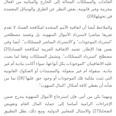
العائدات والممتلكات المحالة إلى الخارج والمتأتية من أفعال
مجرمة وغير قانونية، بغض النظر عن الطرق والوسائل المعتمدة
في تحويلها(24).
والملاحظ أيضا أن اتفاقية الأمم المتحدة لمكافحة الفساد لا تقدم
تعريفا مباشرا لاسترداد الأموال المنهوبة، بل وتعتمد مصطلحي
"استرداد الموجودات" و"الاسترداد المباشر للممتلكات". أيضا وفي
نفس هذا الإطار، تعتمد الاتفاقية العربية لمكافحة الفساد(25)
مصطلح "استرداد الممتلكات". وتشمل الممتلكات وفقا لما نصت
عليه الاتفاقيتان "الموجودات بكل أنواعها، سواء أكانت مادية أم غير
مادية، منقولة أم غير منقولة، والمستندات أو الصكوك القانونية
التي تثبت ملكية تلك الموجودات أو وجود حق عليها"(26) بما من
شأنه أن يغطي كافة أشكال "المال المنهوب".
ومهما يكن من أمر، فإن استرجاع الأموال المنهوبة يندرج ضمن
الإجراءات الرامية أساسا إلى حماية المال العام وتعويض
الضحايا(27) والامتثال للمعايير الدولية. ومع ذلك، يظل التطبيق