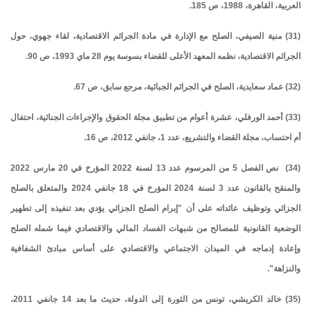
العربية، القاهرة، 1988، ص 185.
(31) منية الصيفي، الصلح مع الإدارة في مادة الجرائم الاقتصادية، لقاء جهوي، حول
الجرائم الاقتصادية، نظمه المعهد الأعلى للقضاء بسوسة يوم 28 ماي 1993، ص 90.
(32) عماد سعايدية، الصلح في الجرائم الجبائية، مرجع سابق، ص 67.
(33) أحمد الورفلي، عشرة أعوام من تطبيق مجلة الحقوق والإجراءات الجنائية، احتفال
أم احتساب، مجلة القضاء والتشريع، عدد 1، جانفي 2012، ص 16.
(34) نص الفصل 5 من المرسوم عدد 13 لسنة 2022 المؤرخ في 20 مارس 2022
والمنقح بالقانون عدد 3 لسنة 2024 المؤرخ في 18 جانفي 2024 والمتعلق بالصلح
الجزائي وتوظيف عائداته على أن "إبرام الصلح الجزائي يؤدي بعد تنفيذه إلى تطهير
الوضعية القانونية للمصالح من شبهات الفساد المالي والاقتصادي فيما شمله الصلح
وإعادة إدماجه في الميدان الاجتماعي والاقتصادي على أساس مبادئ الشفافية
والنزاهة".
(35) خالد الكريشي، تونس من الثورة إلى الدولة، حديث ما بعد 14 جانفي 2011،