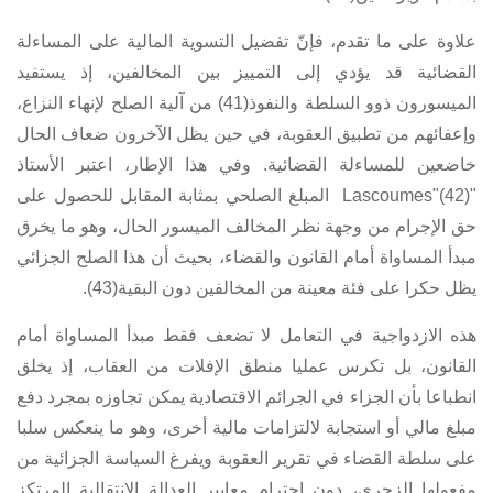
علاوة على ما تقدم، فإنّ تفضيل التسوية المالية على المساءلة
القضائية قد يؤدي إلى التمييز بين المخالفين، إذ يستفيد
الميسورون ذوو السلطة والنفوذ(41) من آلية الصلح لإنهاء النزاع،
وإعفائهم من تطبيق العقوبة، في حين يظل الآخرون ضعاف الحال
خاضعين للمساءلة القضائية. وفي هذا الإطار، اعتبر الأستاذ
"Lascoumes"(42) المبلغ الصلحي بمثابة المقابل للحصول على
حق الإجرام من وجهة نظر المخالف الميسور الحال، وهو ما يخرق
مبدأ المساواة أمام القانون والقضاء، بحيث أن هذا الصلح الجزائي
يظل حكرا على فئة معينة من المخالفين دون البقية(43).
هذه الازدواجية في التعامل لا تضعف فقط مبدأ المساواة أمام
القانون، بل تكرس عمليا منطق الإفلات من العقاب، إذ يخلق
انطباعا بأن الجزاء في الجرائم الاقتصادية يمكن تجاوزه بمجرد دفع
مبلغ مالي أو استجابة لالتزامات مالية أخرى، وهو ما ينعكس سلبا
على سلطة القضاء في تقرير العقوبة ويفرغ السياسة الجزائية من
مفعولها الزجري، دون احترام معايير العدالة الانتقالية المرتكز