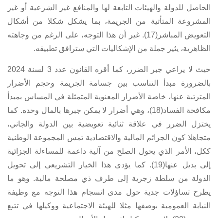
الحاصل للدولة والهيئات التابعة لها والمنافع غير الشرعية أو غير
المشروعة المتأتية من الجريمة، بما يشكل شكلا من أشكال
التعويض المباشر(17). غير أن هذا التوجه، على الرغم من وجاهته
الظاهرية، يثير جملة من الإشكاليات التي سترافق تطبيقه.
حيث لا يراعي جبر الضرر، كما أقره
القانون عدد 3 لسنة 2024
بالضرورة مبدأ التناسب بين جسامة الجريمة وحجم الأضرار
المترتبة عنها، خاصة الأضرار المعنوية المتمثلة في المساس بمبدأ
مكافحة الفساد(18)، وهي أضرار لا يمكن جبرها بالمال وحده. كما
يختزل الضرر في علاقة ثنائية تعويضية بين الدولة والجاني،
متجاهلا كون الجرائم المالية والاقتصادية تمس المجموعة الوطنية
ككل، الأمر الذي يحول الصلح من آلية داعمة للمساءلة الجزائية
إلى بديل عنها(19). كما يؤدي هذا الخيار التشريعي إلى تحويل
الدولة من سلطة زجرية إلى طرف ذي مصلحة مالية. وهو ما
يطرح تساؤلات جدية حول مدى انسجام هذا التوجه مع وظيفة
النيابة العمومية بوصفها مثلا للهيئة الاجتماعية ووكيلها في تتبع