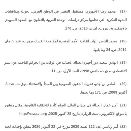
(17) محمد رضا الأجهوري، مستقبل التغيير في الوطن العربي، بحوث ومناقشات
الندوة الفكرية التي نظمها مركز دراسات الوحدة العربية بالتعاون مع المعهد السويدي
بالإسكندرية، بيروت، لبنان، 2016، ص. 170.
(18) محمد الناصر الواد، اتفاقية الأمم المتحدة لمكافحة الفساد، م.ق.ت، عدد 5، ماي
2016، ص. 24 وما يليها.
(19) الهادي سعيد، دور أجهزة العدالة الجنائية في الوقاية من الجرائم الناجمة عن النمو
الاقتصادي، م.ق.ت، جانفي 1998، العدد الأول، ص. 11.
(20) لطفي بن جدو، تحريك الدعوى العمومية بين المبدأ والاستثناء، م.ق.ت، عدد 8،
أكتوبر 2009، ص. 171 وما بعدها.
(21) أمير عمار، العدالة في ميزان المال، الصلح كأداة للانتقائية القانونية، مقال منشور
بالموقع الالكتروني، تمت الزيارة بتاريخ 25 أكتوبر 2025. http://nawaat.org
(22) أمر رئاسي عدد 112 لسنة 2020 مؤرخ في 22 أكتوبر 2020 يتعلق بإحداث لجنة