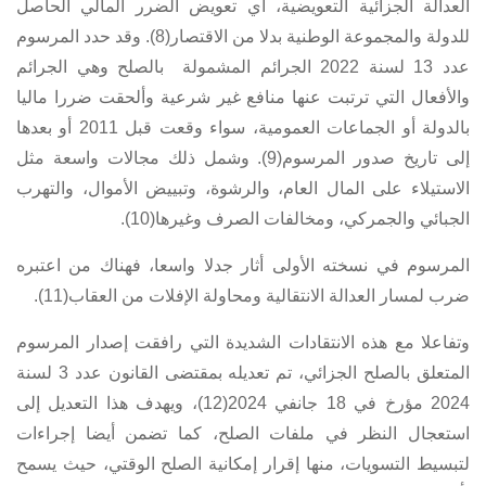
العدالة الجزائية التعويضية، أي تعويض الضرر المالي الحاصل
للدولة والمجموعة الوطنية بدلا من الاقتصار(8). وقد حدد
المرسوم
عدد 13 لسنة 2022
الجرائم المشمولة بالصلح وهي الجرائم
والأفعال التي ترتبت عنها منافع غير شرعية وألحقت ضررا ماليا
بالدولة أو الجماعات العمومية، سواء وقعت قبل 2011 أو بعدها
إلى تاريخ صدور المرسوم(9). وشمل ذلك مجالات واسعة مثل
الاستيلاء على المال العام، والرشوة، وتبييض الأموال، والتهرب
الجبائي والجمركي، ومخالفات الصرف وغيرها(10).
المرسوم في نسخته الأولى أثار جدلا واسعا، فهناك من اعتبره
ضرب لمسار العدالة الانتقالية ومحاولة الإفلات من العقاب(11).
وتفاعلا مع هذه الانتقادات الشديدة التي رافقت إصدار
المرسوم
المتعلق بالصلح الجزائي
، تم تعديله بمقتضى
القانون عدد 3 لسنة
2024 مؤرخ في 18 جانفي 2024
(12)، ويهدف هذا التعديل إلى
استعجال النظر في ملفات الصلح، كما تضمن أيضا إجراءات
لتبسيط التسويات، منها إقرار إمكانية الصلح الوقتي، حيث يسمح