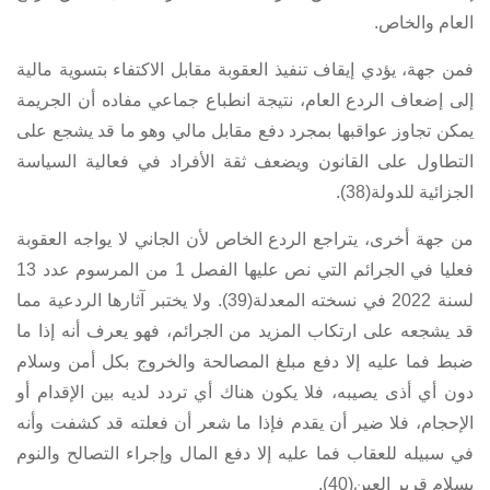
العام والخاص.
فمن جهة، يؤدي إيقاف تنفيذ العقوبة مقابل الاكتفاء بتسوية مالية
إلى إضعاف الردع العام، نتيجة انطباع جماعي مفاده أن الجريمة
يمكن تجاوز عواقبها بمجرد دفع مقابل مالي وهو ما قد يشجع على
التطاول على القانون ويضعف ثقة الأفراد في فعالية السياسة
الجزائية للدولة(38).
من جهة أخرى، يتراجع الردع الخاص لأن الجاني لا يواجه العقوبة
فعليا في الجرائم التي نص عليها
الفصل 1 من المرسوم عدد 13
لسنة 2022
في نسخته المعدلة(39). ولا يختبر آثارها الردعية مما
قد يشجعه على ارتكاب المزيد من الجرائم، فهو يعرف أنه إذا ما
ضبط فما عليه إلا دفع مبلغ المصالحة والخروج بكل أمن وسلام
دون أي أذى يصيبه، فلا يكون هناك أي تردد لديه بين الإقدام أو
الإحجام، فلا ضير أن يقدم فإذا ما شعر أن فعلته قد كشفت وأنه
في سبيله للعقاب فما عليه إلا دفع المال وإجراء التصالح والنوم
بسلام قرير العين(40).