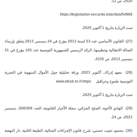
2020، ص 12.
https://legislation-securite.tn/ar/law/54968
تمت الزيارة بتاريخ 1 أكتوبر 2025.
(27) القانون الأساسي عدد 53 لسنة 2013 مؤرخ في 24 ديسمبر 2013 يتعلق بإرساء
العدالة الانتقالية وتنظيمها، الرائد الرسمي للجمهورية التونسية عدد 105 مؤرخ في 31
ديسمبر 2013، ص 4335.
(28) معهد إدراك، أكتوبر 2023، ورقة تحليلية جول الأموال المنهوبة في التجربة
التونسية طموح وعراقيل www.idrak.tn //:https
تمت الزيارة بتاريخ 1 أكتوبر 2025.
(29) الهادي الأخوة، الصلح الجزائي، مجلة الأخبار القانونية، العدد 368/369، ديسمبر
2023، ص 24.
(30) محمود نجيب حسني، شرح قانون الإجراءات الجنائية، الطبعة الثانية، دار النهضة