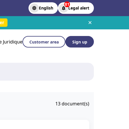
81
English
Legal alert
✕
er
le Juridique
Customer area
Sign up
13
document(s)