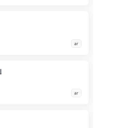
ar
إ
ar