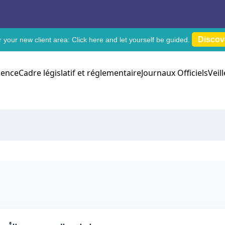
Discov
 your new client area:
Click here
and let yourself be guided.
dence
Cadre législatif et réglementaire
Journaux Officiels
Veil