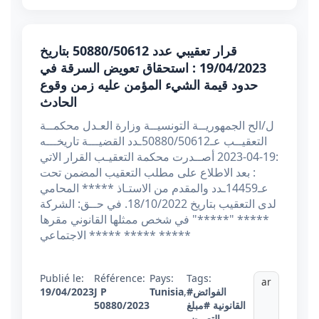
قرار تعقيبي عدد 50880/50612 بتاريخ
19/04/2023 : استحقاق تعويض السرقة في
حدود قيمة الشيء المؤمن عليه زمن وقوع
الحادث
ل/الح الجمهوريــة التونسيــة وزارة العـدل محكمــة
التعقيــب عـ50880/50612ـدد القضيـــة تاريخـــه
:19-04-2023 أصــدرت محكمة التعقيـب القرار الاتي
: بعد الاطلاع على مطلب التعقيب المضمن تحت
عـ14459ـدد والمقدم من الاستـاذ ***** المحامي
لدى التعقيب بتاريخ 18/10/2022. في حــق: الشركة
***** "*****" في شخص ممثلها القانوني مقرها
الاجتماعي ***** ***** *****
Publié le:
Référence:
Pays:
Tags:
ar
#الفوائض
,
Tunisia
J P
19/04/2023
القانونية
#مبلغ
50880/2023
التعويض