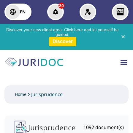
80
EN
Discover your new client area:
Click here
and let yourself be
guided.
✕
Discover
Jurisprudence
Home
Jurisprudence
1092
document(s)