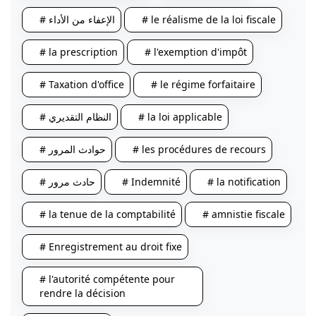
# le réalisme de la loi fiscale
# الإعفاء من الأداء
# la prescription
# l'exemption d'impôt
# Taxation d'office
# le régime forfaitaire
# la loi applicable
# النظام التقديري
# les procédures de recours
# حوادث المرور
# la notification
# Indemnité
# حادث مرور
# la tenue de la comptabilité
# amnistie fiscale
# Enregistrement au droit fixe
# l'autorité compétente pour
rendre la décision