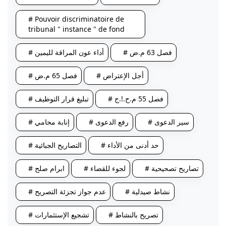
# Pouvoir discriminatoire de
tribunal " instance " de fond
# فصل 63 م.ض
# أداء عون المراقة لليمين
# أجل الإعتراض
# فصل 65 م.ض
# فصل 55 م.ح.!.ج
# تبليغ قرار التوظيف
# سير الدعوى
# رفع الدعوى
# إنابة محامي
# حد أدنى من الأداء
# التصاريح الجبائية
# تصاريح تصحيحية
# لجوء للقضاء
# ابرام صلح
# نشاط صيدلية
# عدم جواز تجزئة التصريح
# تصريح بالنشاط
# تشجيع الإستثمارات