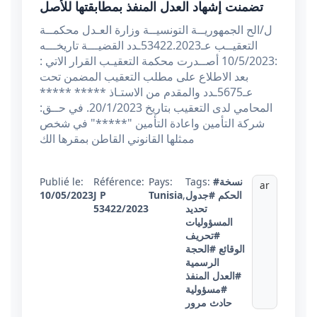
تضمنت إشهاد العدل المنفذ بمطابقتها للأصل
ل/الح الجمهوريــة التونسيــة وزارة العـدل محكمــة
التعقيــب عـ53422.2023ـدد القضيـــة تاريخـــه
:10/5/2023 أصــدرت محكمة التعقيـب القرار الاتي :
بعد الاطلاع على مطلب التعقيب المضمن تحت
عـ5675ـدد والمقدم من الاستـاذ ***** *****
المحامي لدى التعقيب بتاريخ 20/1/2023. في حــق:
شركة التأمين واعادة التأمين "*****" في شخص
ممثلها القانوني القاطن بمقرها الك
#نسخة
Tags:
Pays:
Référence:
Publié le:
ar
الحكم
#جدول
,
Tunisia
J P
10/05/2023
تحديد
53422/2023
المسؤوليات
#تحريف
الوقائع
#الحجة
الرسمية
#العدل المنفذ
#مسؤولية
حادث مرور