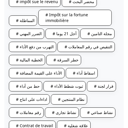
# محضر البحث
# impôt sue le revenu
# Impôt sur la fortune
immobilière
# المماطلة
# مجلة التامين
# أجل 21 يوما
# الضرر المهني
# التنقيص في رقم المعاملات
# التهرب من دفع الأداء
# خطر السرقة
# الخطية المالية
# اسقاط أداء
# الأداء على القيمة المضافة
# قرار لجنة
# ثبوت شطط الأداء
# حط من أداء
# نظام المنتجين
# اداءات على انتاج
# نشاط صناعي
# نشاط تجارى
# رقم معاملات
# علاقة شغلية
# Contrat de travail