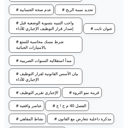
# تحديد نسبة الربح
# عدم صحة الحسابية
# واجب التنبيه بتسوية الوضعية قبل
# عنوان ثابت
إصدار قرار التوظيف الإجباري للأداء
# شرط مسك محاسبة للتمتع
بالامتيازات الجبائية
# مبدأ استقلالية السنوات الضريبية
# بيان الأسس القانونية لقرار التوظيف
الإجباري للأداء
# قرينة نمو الثروة
# الفصل 40 م ح ! ج
# عناصر واقعية
# مذكرة داخلية تتعارض مع القانون
# نشاط المقاهي