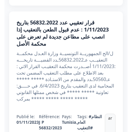
قرار تعقيبي عدد 56832.2022 بتاريخ
1/11/2023 : عدم قبول الطعن بالتعقيب إذا
انصب على مطاعن جديدة لم تعرض على
محكمة الأصل
ل/الح الجمهوريــة التونسيــة وزارة العـدل محكمــة
التعقيــب عـ56832.2022ـدد القضيـــة تاريخـــه
:1/11/2023 أصــدرت محكمة التعقيـب القرار الاتي :
بعد الاطلاع على مطلب التعقيب المضمن تحت
عـ50560ـدد والمقدم من الاستـاذة ***** *****
المحامية لدى التعقيب بتاريخ 6/4/2023. في حــــق:
تعاونية ***** ***** في شخص ممثلها القانوني
بمركب ***** ***** ***** *****
#النظام
Tags:
Pays:
Référence:
Publié le:
ar
العام
,
Tunisia
J P
01/11/2023
#التعقيب
56832/2023