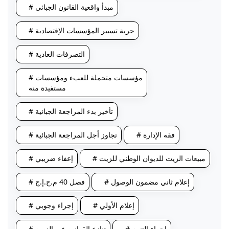
# مبدأ واقعية القانون الجبائي
# حرية تسيير المؤسسات الإقتصادية
# التصرفات العادية
# مؤسسات متحملة للعبء ومؤسسات
مستفيدة منه
# تأخير بدء المراجعة الجبائية
# فقه الإدارة
# تجاوز أجل المراجعة الجبائية
# مبيعات الزيت للديوان الوطني للزيت
# إعفاء ضريبي
# إعلام ثاني مضمون الوصول
# فصل 40 م.ح.إ.ج
# إعلام الأولي
# إجراء وجوبي
# إجراء التنبيه
# تنازع القوانين في الزمن