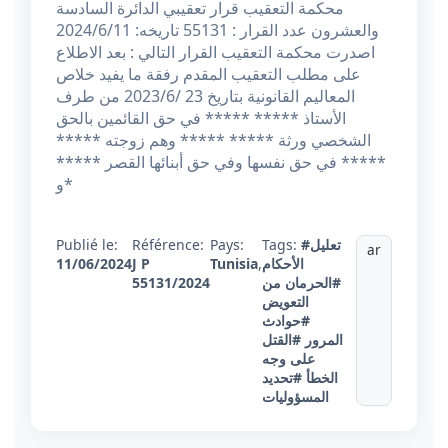
محكمة التعقيب قرار تعقيبي الدائرة السادسة
والعشرون عدد القرار : 55131 تاريخه: 2024/6/11
اصدرت محكمة التعقيب القرار التالي : بعد الاطلاع
على مطلب التعقيب المقدم رفقة ما يفيد خلاص
المعاليم القانونية بتاريخ 23 /2023/6 من طرف
الأستاذ ***** ***** في حق القائمين بالحق
الشخصي ورثة ***** ***** وهم زوجته *****
***** في حق نفسها وفي حق أبنائها القصر *****
و*
#تعليل
Tags:
Pays:
Référence:
Publié le:
ar
الأحكام
,
Tunisia
J P
11/06/2024
#الحرمان من
55131/2024
التعويض
#حوادث
المرور
#القتل
على وجه
الخطأ
#تحديد
المسؤوليات