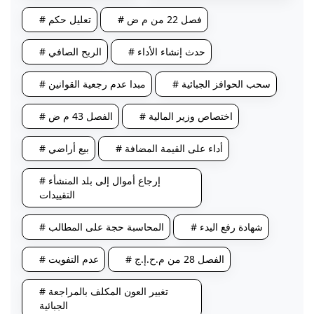
# فصل 22 من م ض
# تعليل حكم
# حدث إنشاء الأداء
# الربح الصافي
# سحب الحوافز الجبائية
# مبدا عدم رجعية القوانين
# اختصاص وزير المالية
# الفصل 43 م ض
# أداء على القيمة المضافة
# بيع أراضي
# إرجاع أموال إلى بلد المنشأء
التقييدات
# شهادة رفع اليدء
# المحاسبة حجة على المطالب
# الفصل 28 من م.ح.إ.ج
# عدم التفويت
# تغبير العون المكلف بالمراجعة
الجبائية