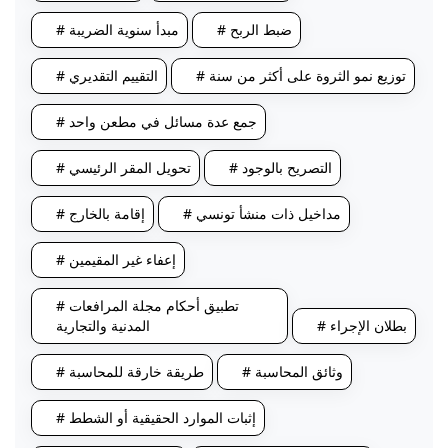
# ضبط الربح
# مبدأ سنوية الضريبة
# توزيع نمو الثروة على أكثر من سنة
# التقييم التقديري
# جمع عدة مسائل في مطعن واحد
# التصريح بالوجود
# تحويل المقر الرئيسي
# مداخيل ذات منشأ تونسي
# إقامة بالخارج
# إعفاء غير المقيمين
# تطبيق أحكام مجلة المرافعات
# بطلان الإجراء
المدنية والتجارية
# وثائق المحاسبة
# طريقة خارقة للمحاسبة
# إثبات الموارد الحقيقية أو الشطط