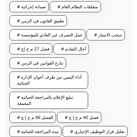
# متعلقات النظام العام
# ضمانة إجرائية
# تطبيق القانون في الزمن
# سحب الامتياز
# عمل التصرف غير العادي للمؤسسة
# أجال التقادم
# فصل 27 م ح إج
# تنازع القوانين في الزمن
# أداء اليمين من طرف أعوان الإدارة
الجبائية
# تبليغ الإعلام بالمراجعة الجبائية
المعمقة
# فصل 40 م ح إ ج
# الفصل 66 م ح إ ج
# تعليل قرار التوظيف الإجباري
# مدة المراجعة الجبائية