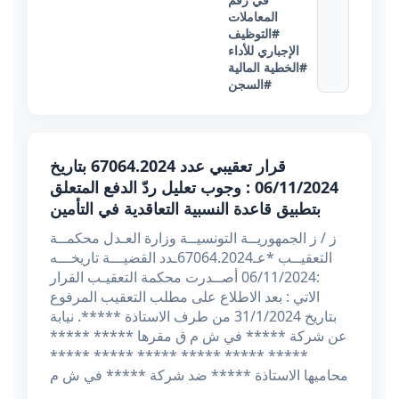
المعاملات
#التوظيف
الإجباري للأداء
#الخطية المالية
#السجن
قرار تعقيبي عدد 67064.2024 بتاريخ
06/11/2024 : وجوب تعليل ردّ الدفع المتعلق
بتطبيق قاعدة النسبية التعاقدية في التأمين
ز / ز الجمهوريــة التونسيــة وزارة العـدل محكمــة
التعقيــب *عـ67064.2024ـدد القضيـــة تاريخـــه
:06/11/2024 أصــدرت محكمة التعقيـب القرار
الاتي : بعد الاطلاع على مطلب التعقيب المرفوع
بتاريخ 31/1/2024 من طرف الاستاذة *****. نيابة
عن شركة ***** في ش م ق مقرها ***** *****
***** ***** ***** ***** ***** *****
محاميها الاستاذة ***** ضد شركة ***** في ش م