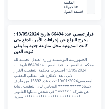
المكتبية
#الكمبيالة
#صيغة القبول
قرار تعقيبي عدد 66494 بتاريخ 13/05/2024 :
يخرج النزاع عن إجراءات الأمر بالدفع متى
كانت المديونية محل منازعة جدية بما ينفي
ثبوت الدين
الجمهوريــة التونسيــة وزارة العـدل الحمــد لله
محكمــة التعقيــب عدد القضيـــة : 66494 تاريخـــه
:13/05/2024 أصــدرت محكمة التعقيـب القرار
الاتي : بعد الاطلاع على مطلب التعقيب
المقدمفي10/01/2024 تحت عدد 15892 من طرف
الاستاذ ***** ***** المحامي لدى التعقيب . نيابة
عن :شركة " ***** " في شخص ممثلها القانوني
مقرها ***** ***** ***** ***** ****