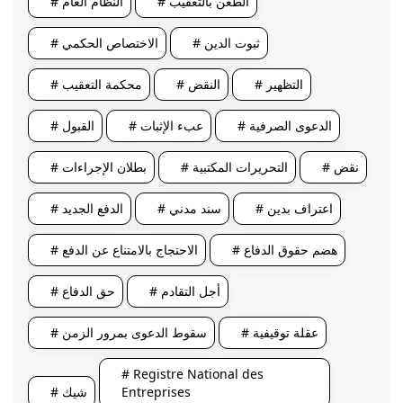
# الطعن بالتعقيب
# النظام العام
# ثبوت الدين
# الاختصاص الحكمي
# التظهير
# النقض
# محكمة التعقيب
# الدعوى الصرفية
# عبء الإثبات
# القبول
# نقض
# التحريرات المكتبية
# بطلان الإجراءات
# اعتراف بدين
# سند مدني
# الدفع الجديد
# هضم حقوق الدفاع
# الاحتجاج بالامتناع عن الدفع
# أجل التقادم
# حق الدفاع
# عقلة توقيفية
# سقوط الدعوى بمرور الزمن
# Registre National des
Entreprises
# شيك