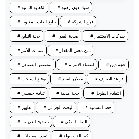
# شيك دون رصيد
# الكفاية الذاتية
# فرع الشركة
# تبليغ للذات المعنوية
# شركات الاستثمار
# صيغة القبول
# حجة التبليغ
# دين معين المقدار
# سندات للأمر
# حجة دين
# انقضاء الالتزام
# التخصص القضائي
# قواعد الصرف
# بطلان السند
# توقيع الساحب
# التقادم الطويل
# حجة مدنية
# تقادم خمسي
# خطأ التسمية
# البحث الجزائي
# تظهير
# الصك البنكي
# تصحيح العريضة
# كمبيالة مقبولة
# تعدد المعاملات