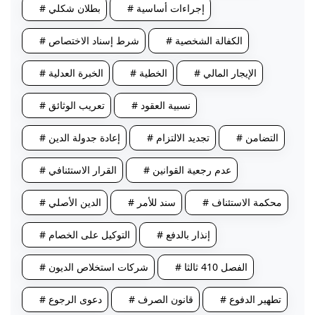
# إجراءات أساسية
# بطلان شكلي
# الكفالة الشخصية
# شرط إسناد الاختصاص
# الإيجار المالي
# الخطية
# الخبرة العدلية
# نسبية العقود
# تعريب الوثائق
# التضامن
# تجديد الالتزام
# إعادة جدولة الدين
# عدم رجعية القوانين
# القرار الاستئنافي
# محكمة الاستئناف
# سند للأمر
# الدين الأصلي
# إنذار بالدفع
# التوكيل على الخصام
# الفصل 410 ثالثا
# شركات استخلاص الديون
# تطهير الدفوع
# قانون الصرف
# دعوى الرجوع