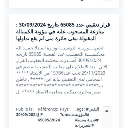
قرار تعقيبي عدد 65085 بتاريخ 30/09/2024 :
منازعة المسحوب عليه في مؤونة الكمبيالة
المقبولة تبقى جائزة متى لم يقع تداولها
الجمهــــوريــة التونسيــة وزارة العـدلالحمــد لله
محكـمــــة التعقيــب عدد القضية: 65085 تاريخه
:30/09/2024 أصــدرت محكمة التعقيـب القرار
الاتي : بعد الاطلاع على مطلب التعقيب المقدم في
29/11/2023 تحت عدد15786 من الأستاذ *****
المحامي لدى التعقيب نيابة عن: ***** , قاطن
ب***** ***** ***** ***** ***** *****
-مقر مخابرته بمكتب محاميه الاستاذ ***** ال
#النقض
Tags:
Pays:
Référence:
Publié le:
ar
#المؤونة
,
Tunisia
J P
30/09/2024
#قرينة بسيطة
65085/2024
#التحريرات