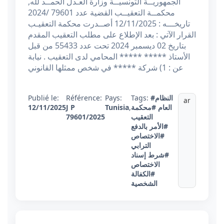
الجمهوريــة التونسيــة وزارة العـدل الحمــد لله,
محكمــة التعقيــب القضية عدد 79601 /2024
تاريخـــه : 12/11/2025 أصــدرت محكمة التعقيـب
القرار الآتي : بعد الإطلاع على مطلب التعقيب المقدم
بتاريخ 02 ديسمبر 2024 تحت عدد 55433 من قبل
الأستاذ ***** ***** المحامي لدى التعقيب . نيابة
عن : 1) شركة ***** في شخص ممثلها القانوني
#النظام
Tags:
Pays:
Référence:
Publié le:
ar
العام
#محكمة
,
Tunisia
J P
12/11/2025
التعقيب
79601/2025
#الأمر بالدفع
#الاختصاص
الترابي
#شرط إسناد
الاختصاص
#الكفالة
الشخصية