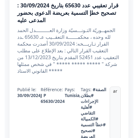
قرار تعقيبي عدد 65630 بتاريخ 30/09/2024 :
تصحيح خطإ التسمية بعريضة الدعوى بحضور
المدعى عليه
الجمهــوريّة التـونـــسيّة وزارة العـــــــــدل الحمد
لله وحده ، محكمــــــة التعقــيب عـ 65630 ـدد
القرار تـاريـــخه: 30/09/2024 أصدرت محكمة
التعقيب القرار التالي : بعد الإطلاع على مطلب
التعقيب عدد 52451 المقدم بتاريخ 13/12/2023 من
شركة " ***** ***** ***** " في شخص ممثلها
القانوني الاستاذ *****
#الصفة
Tags:
Pays:
Référence:
Publié le:
ar
#بطلان
,
Tunisia
J P
30/09/2024
الإجراءات
65630/2024
#أهلية
التقاضي
#الكمبيالة
#خطأ التسمية
#تصحيح
العريضة