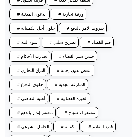
# ورقة تجارية
# الدعوى المدنية
# شروط الأمر بالدفع
# حلول أجل الكمبيالة
# ضم القضايا
# تصريح سلبي
# سوء النية
# حسن سير القضاء
# تضارب الأحكام
# النقض بدون إحالة
# النزاع التجاري
# المنازعة الجدية
# حقوق الدفاع
# الخبرة القضائية
# أهلية التقاضي
# محضر الاحتجاج
# محضر إنذار بالدفع
# قطع التقادم
# الكفالة
# الحامل الشرعي