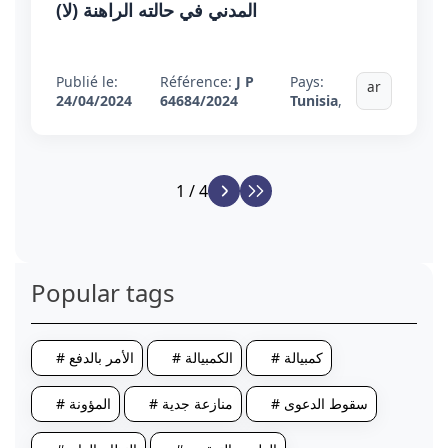
المدني في حالته الراهنة (لا)
Publié le:
Référence:
J P
Pays:
ar
24/04/2024
64684/2024
Tunisia
,
1 / 4
Popular tags
# كمبيالة
# الكمبيالة
# الأمر بالدفع
# سقوط الدعوى
# منازعة جدية
# المؤونة