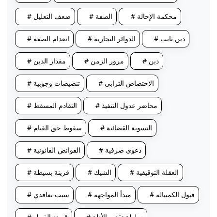
# محكمة الإحالة
# الصفة
# ضعف التعليل
# دين ثابت
# الدوائر التجارية
# انعدام الصفة
# دين
# مرور الزمن
# مقدار الدين
# الاختصاص الترابي
# تنصيصات وجوبية
# محاضر عدول التنفيذ
# التقادم المسقط
# التسوية القضائية
# سقوط حق القيام
# دعوى صرفية
# الفوائض القانونية
# العقلة التوقيفية
# الشيك
# قرينة بسيطة
# قبول الكمبيالة
# مبدأ المواجهة
# سبب تعاقدي
# سلطة تقدير الأدلة
# قرينة القبول