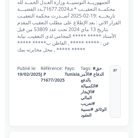
الجمهوريــة التونسيــة وزارة العـدل الحمــد لله
محكمــة التعقيــب *عـ71677.2024ـدد القضيـــة
تاريخـــه :19-02-2025 أصــدرت محكمة التعقيـب
القرار الاتي : بعد الإطلاع على مطلب التعقيب المقدم
بتاريخ 13 ماي 2024 تحت عدد 53809 من قبل
الأستاذ ***** ***** المحامي لدى التعقيب. نيابة
عن : ***** ***** , القاطن ب***** *****
***** ***** , محل مخابرته بمك
#حق
Tags:
Pays:
Référence:
Publié le:
ar
الدفاع
#الأمر
,
Tunisia
J P
19/02/2025
بالدفع
71677/2025
#الكمبيالة
#الإيجار
المالي
#تعريب
الوثائق
#نسبية
العقود