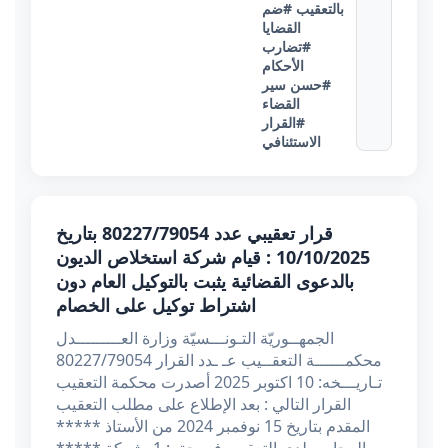
بالتعقيب
#ضم
القضايا
#تضارب
الأحكام
#حسن سير
القضاء
#القرار
الاستئنافي
قرار تعقيبي عدد 80227/79054 بتاريخ
10/10/2025 : قيام شركة استخلاص الديون
بالدعوى القضائية يثبت بالتوكيل العام دون
اشتراط توكيل على الخصام
الجمهــوريّة التـونـــسيّة وزارة العـــــــــدل
محكمــــــة التعقــيب عـ ـدد القرار 80227/79054
تـاريـــخه: 10 اكتوبر 2025 أصدرت محكمة التعقيب
القرار التالي : بعد الإطلاع على مطلب التعقيب
المقدم بتاريخ 15 نوفمبر 2024 من الأستاذ *****