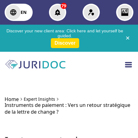
79
EN
Discover your new client area:
Click here
and let yourself be
guided.
✕
Discover
Home
Expert Insights
Instruments de paiement : Vers un retour stratégique
de la lettre de change ?