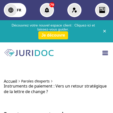
79
FR
Découvrez votre nouvel espace client :
Cliquez-ici
et
laissez-vous guider.
✕
Je découvre
Accueil
Paroles d’experts
Instruments de paiement : Vers un retour stratégique
de la lettre de change ?