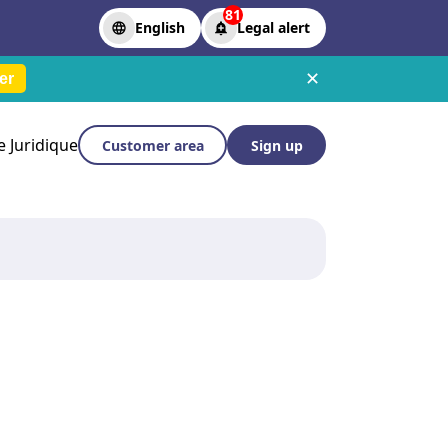
81
English
Legal alert
✕
er
le Juridique
Customer area
Sign up