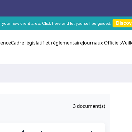
Discov
 your new client area:
Click here
and let yourself be guided.
dence
Cadre législatif et réglementaire
Journaux Officiels
Veil
3
document(s)