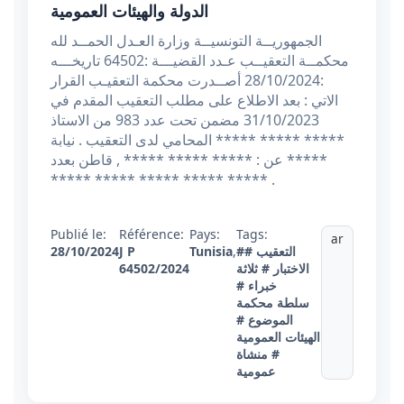
الدولة والهيئات العمومية
الجمهوريــة التونسيــة وزارة العـدل الحمــد لله
محكمــة التعقيــب عـدد القضيـــة :64502 تاريخـــه
:28/10/2024 أصــدرت محكمة التعقيـب القرار
الاتي : بعد الاطلاع على مطلب التعقيب المقدم في
31/10/2023 مضمن تحت عدد 983 من الاستاذ
***** ***** ***** المحامي لدى التعقيب . نيابة
عن : ***** ***** ***** , قاطن بعدد *****
***** ***** ***** ***** ***** .
Publié le:
Référence:
Pays:
Tags:
ar
#التعقيب
#
,
Tunisia
J P
28/10/2024
الاختبار
# ثلاثة
64502/2024
خبراء
#
سلطة محكمة
الموضوع
#
الهيئات العمومية
# منشاة
عمومية