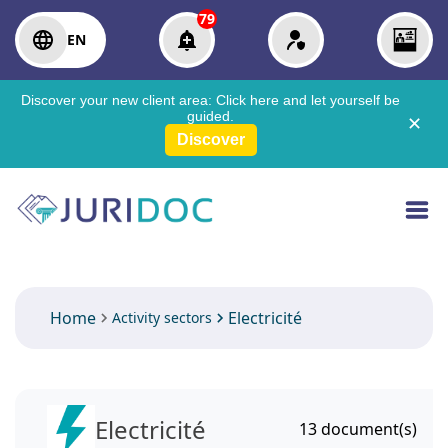
79
EN
Discover your new client area:
Click here
and let yourself be
guided.
✕
Discover
Home
Electricité
Activity sectors
Electricité
13
document(s)