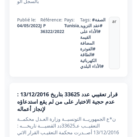
بالسجل الو
#الصفة
Tags:
Pays:
Référence:
Publié le:
ar
#عقد التزويد
,
Tunisia
J P
04/05/2022
#الأداء على
36322/2022
القيمة
المضافة
#الفوترة
#الطاقة
الكهربائية
#الأداء البلدي
قرار تعقيبي عدد 33625 بتاريخ 13/12/2016 :
عدم حجية الاختبار على من لم يقع استدعاؤه
لإنجاز أعماله
ن*ع الجمهوريــة التونسيــة وزارة العـدل محكمــة
التعقيــب عـ33625دد القضيـــة تاريخـــه :
13/12/2016 أصــدرت محكمة التعقيـب القرار الاتي