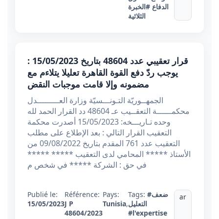
الدفاع
#الخبرة
الثلاثية
قرار تعقيبي عدد 48604 بتاريخ 15/05/2023 :
يوجب ردّ دفع القوة القاهرة تعليلا يتلاءم مع
مضمونه وإلا قامت موجبات النقض
الجمهــوريّة التـونـــسيّة وزارة العـــــــــدل
محكمــــــة التعقــيب عـ 48604 دد القرار الحمد لله
وحده تـاريـــخه: 15/05/2023 أصدرت محكمة
التعقيب القرار التالي : بعد الإطلاع على مطلب
التعقيب عدد 761 المقدم بتاريخ 09/08/2022 من
الأستاذ ***** المحامي لدى التعقيب ***** *****
في حق : الشركة ***** في شخص م
#ضعف
Tags:
Pays:
Référence:
Publié le:
ar
التعليل
,
Tunisia
J P
15/05/2023
48604/2023
#l'expertise