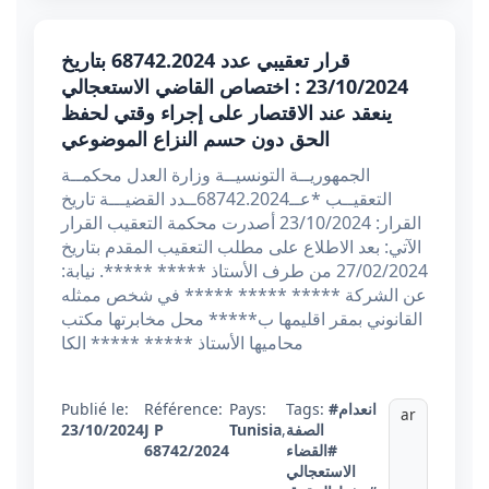
قرار تعقيبي عدد 68742.2024 بتاريخ
23/10/2024 : اختصاص القاضي الاستعجالي
ينعقد عند الاقتصار على إجراء وقتي لحفظ
الحق دون حسم النزاع الموضوعي
الجمهوريــة التونسيــة وزارة العدل محكمــة
التعقيــب *عــ68742.2024ــدد القضيـــة تاريخ
القرار: 23/10/2024 أصدرت محكمة التعقيب القرار
الآتي: بعد الاطلاع على مطلب التعقيب المقدم بتاريخ
27/02/2024 من طرف الأستاذ ***** *****. نيابة:
عن الشركة ***** ***** ***** في شخص ممثله
القانوني بمقر اقليمها ب***** محل مخابرتها مكتب
محاميها الأستاذ ***** ***** الكا
#انعدام
Tags:
Pays:
Référence:
Publié le:
ar
الصفة
,
Tunisia
J P
23/10/2024
#القضاء
68742/2024
الاستعجالي