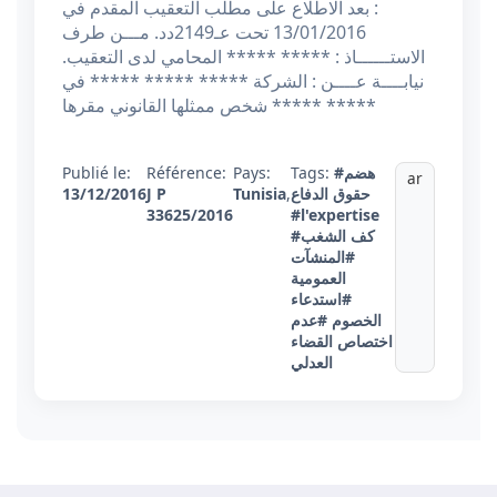
: بعد الاطلاع على مطلب التعقيب المقدم في
13/01/2016 تحت عـ2149دد. مـــن طرف
الاستــــــاذ : ***** ***** المحامي لدى التعقيب.
نيابــــة عــــن : الشركة ***** ***** ***** في
شخص ممثلها القانوني مقرها ***** *****
#هضم
Tags:
Pays:
Référence:
Publié le:
ar
حقوق الدفاع
,
Tunisia
J P
13/12/2016
33625/2016
#l'expertise
#كف الشغب
#المنشآت
العمومية
#استدعاء
الخصوم
#عدم
اختصاص القضاء
العدلي