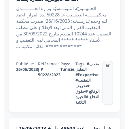
الجمهــوريّة التـونـــسيّة وزارة العـــــــــدل
محكمــــــة التعقــيب عـ 50228 ـدد القرار الحمد
لله وحده تـاريـــخه: 26/16/2023 أصدرت محكمة
التعقيب القرار التالي: بعد الإطلاع على مطلب
التعقيب عدد 10244 المقدم بتاريخ 30/09/2022 من
الأستاذ ***** ***** المحامي لدى التعقيب و
الكائن مكتبه ب ***** ***** ***
#ضعف
Tags:
Pays:
Référence:
Publié le:
ar
التعليل
,
Tunisie
J P
26/06/2023
50228/2023
#l'expertise
#التعقيب
#تحريف
الوقائع
#حقوق
الدفاع
#الخبرة
الثلاثية
قرار تعقيبي عدد 48604 بتاريخ 15/05/2023 :