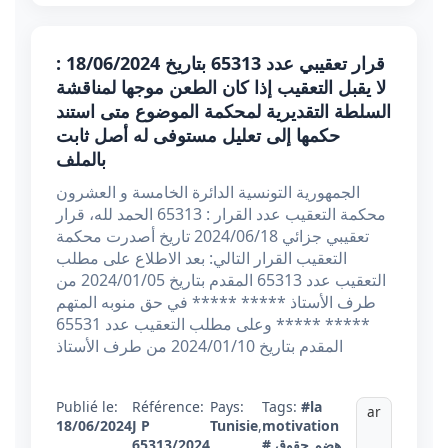
قرار تعقيبي عدد 65313 بتاريخ 18/06/2024 :
لا يقبل التعقيب إذا كان الطعن موجها لمناقشة
السلطة التقديرية لمحكمة الموضوع متى استند
حكمها إلى تعليل مستوفى له أصل ثابت
بالملف
الجمهورية التونسية الدائرة الخامسة و العشرون
محكمة التعقيب عدد القرار : 65313 الحمد لله، قرار
تعقيبي جزائي 2024/06/18 تاریخ أصدرت محكمة
التعقيب القرار التالي: بعد الاطلاع على مطلب
التعقيب عدد 65313 المقدم بتاريخ 2024/01/05 من
طرف الأستاذ ***** ***** في حق منوبه المتهم
***** ***** وعلى مطلب التعقيب عدد 65531
المقدم بتاريخ 2024/01/10 من طرف الأستاذ
Publié le:
Référence:
Pays:
Tags:
#la
ar
18/06/2024
J P
Tunisie
,
motivation
# هضم حقوق
65313/2024