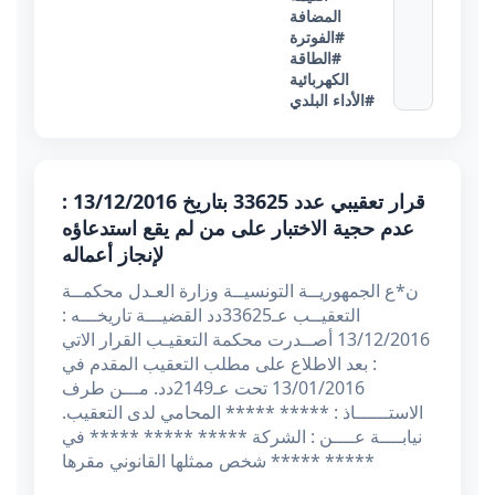
المضافة
#الفوترة
#الطاقة
الكهربائية
#الأداء البلدي
قرار تعقيبي عدد 33625 بتاريخ 13/12/2016 :
عدم حجية الاختبار على من لم يقع استدعاؤه
لإنجاز أعماله
ن*ع الجمهوريــة التونسيــة وزارة العـدل محكمــة
التعقيــب عـ33625دد القضيـــة تاريخـــه :
13/12/2016 أصــدرت محكمة التعقيـب القرار الاتي
: بعد الاطلاع على مطلب التعقيب المقدم في
13/01/2016 تحت عـ2149دد. مـــن طرف
الاستــــــاذ : ***** ***** المحامي لدى التعقيب.
نيابــــة عــــن : الشركة ***** ***** ***** في
شخص ممثلها القانوني مقرها ***** *****