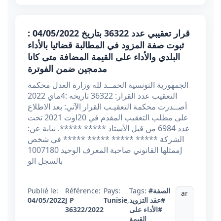
قرار تعقيبي عدد 36322 بتاريخ 04/05/2022 :
ثبوت صفة المزود في المطالبة قضائيا بالأداء
البلدي والأداء على القيمة المضافة متى كانا
مدمجين ضمن الفوترة
الجمهورية التونسية الحمــد لله وزارة العدل محكمة
التعقيب عدد القرار: 36322 تاريخه :4ماي 2022
أصــدرت محكمة التعقيـب القرار الآتي: بعد الاطلاع
على مطلب التعقيب المقدم في 20اوت 2021 تحت
عدد 6984 من قبل الأستاذ ***** *****. نيابة عن:
الشركة ***** ***** ***** ***** في شخص
ممثلها القانوني صاحبة المعرف الوحيد 1007180J
بالسجل الو
#الصفة
Tags:
Pays:
Référence:
Publié le:
ar
#عقد التزويد
,
Tunisie
J P
04/05/2022
#الأداء على
36322/2022
القيمة