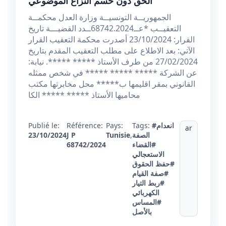
الحق دون حسم النزاع الموضوعي
الجمهوريــة التونسيــة وزارة العدل محكمــة
التعقيــب *عــ68742.2024ــدد القضيـــة تاريخ
القرار: 23/10/2024 أصدرت محكمة التعقيب القرار
الآتي: بعد الاطلاع على مطلب التعقيب المقدم بتاريخ
27/02/2024 من طرف الأستاذ ***** *****. نيابة:
عن الشركة ***** ***** ***** في شخص ممثله
القانوني بمقر اقليمها ب***** محل مخابرتها مكتب
محاميها الأستاذ ***** ***** الكا
#انعدام
Tags:
Pays:
Référence:
Publié le:
ar
الصفة
,
Tunisie
J P
23/10/2024
#القضاء
68742/2024
الاستعجالي
#حفظ الحقوق
#صفة القيام
#ربط التيار
الكهربائي
#المساس
بالأصل