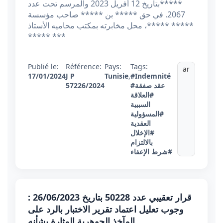
*****بتاريخ 12 أفريل 2023 والمرسم تحت عدد
2067. في حق ***** بن ***** صاحب مؤسسة
***** *****، محل مخابرته بمكتب محاميه الأستاذ
***** ***
Publié le:
Référence:
Pays:
Tags:
ar
17/01/2024
J P
Tunisie
,
#Indemnité
#عقد صفقة
57226/2024
#العلاقة
السببية
#المسؤولية
العقدية
#الإخلال
بالالتزام
#شرط الإعفاء
قرار تعقيبي عدد 50228 بتاريخ 26/06/2023 :
وجوب تعليل اعتماد تقرير الاختبار بالرد على
المآخذ الجوهرية المثارة بشأنه