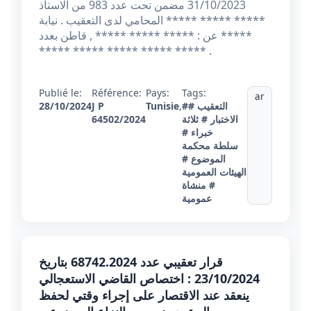
31/10/2023 مضمن تحت عدد 983 من الاستاذ
***** ***** ***** المحامي لدى التعقيب . نيابة
عن : ***** ***** ***** , قاطن بعدد *****
***** ***** ***** ***** ***** .
Publié le:
Référence:
Pays:
Tags:
ar
#التعقيب
#
,
Tunisie
J P
28/10/2024
الاختبار
# ثلاثة
64502/2024
خبراء
#
سلطة محكمة
الموضوع
#
الهيئات العمومية
# منشاة
عمومية
قرار تعقيبي عدد 68742.2024 بتاريخ
23/10/2024 : اختصاص القاضي الاستعجالي
ينعقد عند الاقتصار على إجراء وقتي لحفظ