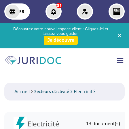
81
FR
Découvrez votre nouvel espace client :
Cliquez-ici
et
laissez-vous guider.
✕
Je découvre
Accueil
Electricité
Secteurs d'activité
Electricité
13
document(s)