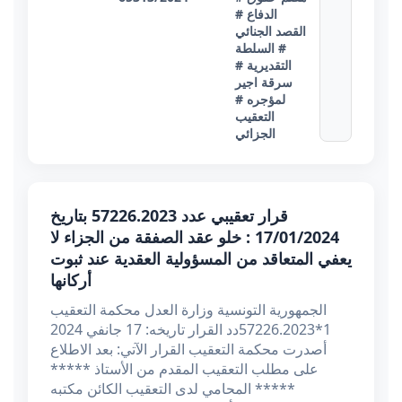
الدفاع
#
القصد الجنائي
# السلطة
التقديرية
#
سرقة اجير
لمؤجره
#
التعقيب
الجزائي
قرار تعقيبي عدد 57226.2023 بتاريخ
17/01/2024 : خلو عقد الصفقة من الجزاء لا
يعفي المتعاقد من المسؤولية العقدية عند ثبوت
أركانها
الجمهورية التونسية وزارة العدل محكمة التعقيب
1*57226.2023دد القرار تاريخه: 17 جانفي 2024
أصدرت محكمة التعقيب القرار الآتي: بعد الاطلاع
على مطلب التعقيب المقدم من الأستاذ *****
***** المحامي لدى التعقيب الكائن مكتبه