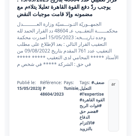
يوجب ردّ دفع القوة القاهرة تعليلا يتلاءم مع
مضمونه وإلا قامت موجبات النقض
الجمهــوريّة التـونـــسيّة وزارة العـــــــــدل
محكمــــــة التعقــيب عـ 48604 دد القرار الحمد لله
وحده تـاريـــخه: 15/05/2023 أصدرت محكمة
التعقيب القرار التالي : بعد الإطلاع على مطلب
التعقيب عدد 761 المقدم بتاريخ 09/08/2022 من
الأستاذ ***** المحامي لدى التعقيب ***** *****
في حق : الشركة ***** في شخص م
#ضعف
Tags:
Pays:
Référence:
Publié le:
ar
التعليل
,
Tunisie
J P
15/05/2023
48604/2023
#l'expertise
#القوة القاهرة
#فوات الربح
#هضم حق
الدفاع
#الالتزام
بالتزويد