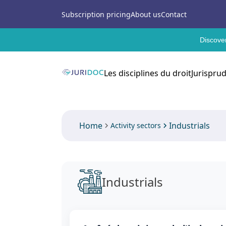
Subscription pricing
About us
Contact
Discover
Les disciplines du droit
Jurispru
Home
Industrials
Activity sectors
Industrials