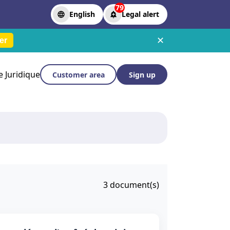
79
English
Legal alert
✕
er
le Juridique
Customer area
Sign up
3
document(s)