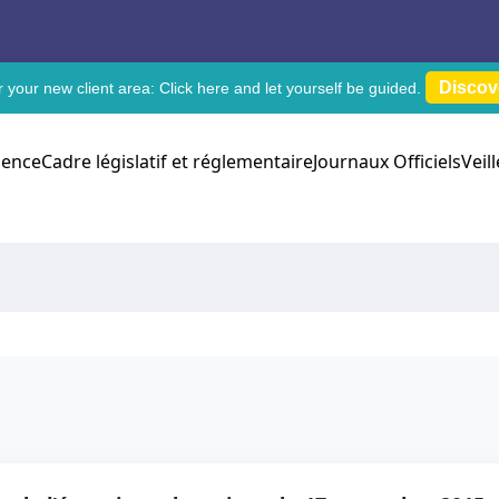
Discov
 your new client area:
Click here
and let yourself be guided.
dence
Cadre législatif et réglementaire
Journaux Officiels
Veil