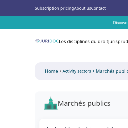
Subscription pricing
About us
Contact
Discover
Les disciplines du droit
Jurispru
Home
Marchés publi
Activity sectors
Marchés publics