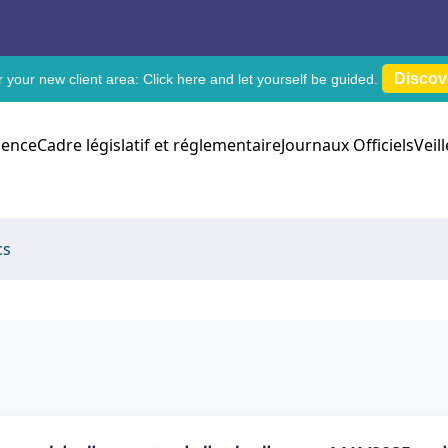
Discov
 your new client area:
Click here
and let yourself be guided.
dence
Cadre législatif et réglementaire
Journaux Officiels
Veil
cs