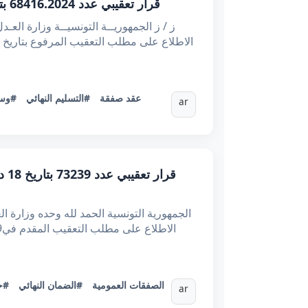
قرار تعقيبي عدد 68416.2024 بتاريخ 14/1/2025 : ثبوت التسليم النهائي في عقد المقاولة بغير محضر كتابي عند غياب اشتراطه تعاقديا
#عقد صفقة
#التسليم النهائي
وسائ
ar
#الصفقات العمومية
#الضمان النهائي
حج
ar