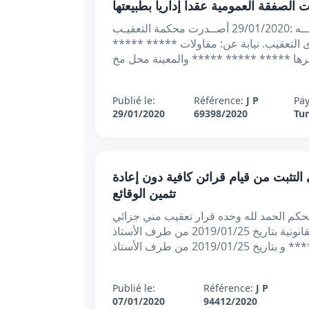
ع/س الجمهوريــة التونسيــة وزارة العـدل الحمــد لله محكمــة التعقيــب *عـ69398.2018ـدد القضيـــة تاريخـــه :29/01/2020 أصــدرت محكمة التعقيـب
 02/11/2018 من الأستاذ ***** ***** المحامي لدى التعقيب. نيابة عن: مقاولات
ها ***** ***** ***** والمعينة محل مخ
Publié le:
Référence:
J P
Pay
29/01/2020
69398/2020
Tun
إحالة تقتصر على التثبت من قيام قرائن كافية دون إعادة
تثمين الوقائع
محكمة التعقيب 94412/87407/86687/8660686596 القضية عدد 2020/01/07 تاريخ الحكم الحمد لله وحده قرار تعقيب مني جزائي
أصدرت محكمة التعقيب القرار الآتي: بعد الاطلاع على مطالب التعقيب المقدمة صحبة ما يفيد خلاص المعاليم القانونية بتاريخ 2019/01/25 من طرف الأستاذ
Publié le:
Référence:
J P
07/01/2020
94412/2020