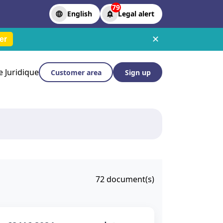
79
English
Legal alert
✕
er
le Juridique
Customer area
Sign up
72
document(s)