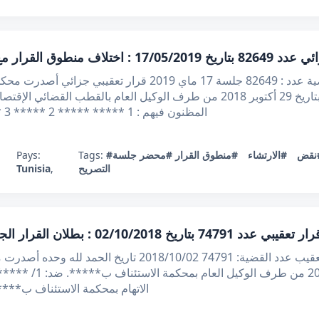
ار مع محضر جلسة التصريح به يوجب نقضه
الجمهورية التونسية محكمة التعقيب قضية عدد : 82649 جلسة 17 م
الإطلاع على مطلب التعقيب المقدم بتاريخ 29 أكتوبر 2018 من طرف الوكيل ال
المظنون فيهم : 1 ***** ***** 2 ***** 3 ***** 4 ***** ***** وذلك طعنا في القرا
Pays:
Tags:
#محضر جلسة
#منطوق القرار
#الارتشاء
#قض
Tunisia
,
التصريح
ر تعقيبي عدد 74791 بتاريخ 02/10/2018 : بطلان القرار الجزائي عند التعرض لموضوع غير معروض
الجمهورية التونسية وزارة العدل محكمة التعقيب عدد القضية: 91
الاتهام بمحكمة الاستئناف ب***** قرارها بتاريخ 