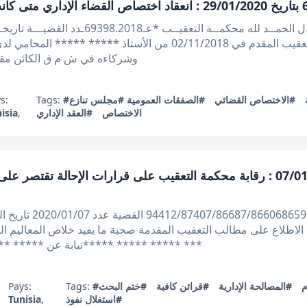
القرار الاتي : بعد الاطلاع على مطلب التعقيب المقدم في ***** *****
وشركاءه في ش م ق الكائن مقر
s:
Tags:
#مجلس تنازع
#الصفقات العمومية
#الاختصاص القضائي
isia
,
#العقد الإداري
الاختصاص
قرار تعقيبي عدد 94412 بتاريخ 07/01/2020 : رقابة محكمة التعقيب على قرارات ال
الجمهورية التونسية 
***** *****نيابة عن ***** ***** و بتاريخ 2019/01/25 من طرف الأستاذ ***** ***
Pays:
Tags:
#ختم البحث
#قرائن كافية
#المصالحة الإدارية
#
Tunisia
,
#استغلال نفوذ