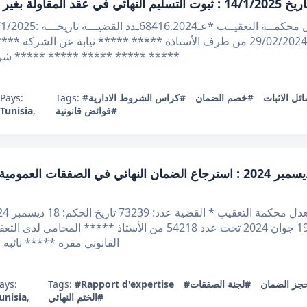
الاطلاع على مطلب التعقيب المرفوع بتاريخ 29/02/2024 من طرف الأستاذة ** *****
***** ***** ***** ***** شركة ***** في شخص ممثلها القانوني مقرها *****
Pays:
Tags:
#كراس الشروط الادارية
#خصم الضمان
#ل الاثبات
Tunisia
,
#فوائض قانونية
قرار تعقيبي عدد 73239 بتاريخ 18 ديسمبر 2024 : استرجاع الضمان النهائي 
الاطلاع على مطلب التعقيب المقدم في19 جوان 2024 تحت عدد 54218 م
القانوني مقره ***** نائب
ays:
Tags:
#Rapport d'expertise
#لجنة الصفقات
#ز الضمان
unisia
,
#الختم النهائي