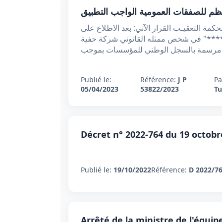
وزارة العدل محكمة التعقيب عدد القرار: 53822 تاريخه :5 افريل 2023 أصــدرت محكمة التعقيـب القرار الآتي: بعد الاطلاع على
*. نيابة عن: بنك ***** "*****" في شخص ممثله القانوني شركة خفية
 مرسمة بالسجل الوطني للمؤسسات بموجب
Publié le:
Référence:
J P
Pa
05/04/2023
53822/2023
Tu
Décret n° 2022-764 du 19 octobr
Publié le:
19/10/2022
Référence:
D 2022/7
Arrêté de la ministre de l'équip