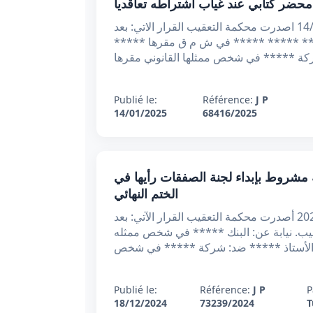
ز / ز الجمهوريــة التونسيــة وزارة العـدل محكمــة التعقيــب *عـ68416.2024ـدد القضيـــة تاريخـــه :14/1/2025 اصدرت محكمة التعقيب القرار الاتي: بعد
*** ***** نيابة عن الشركة ***** ***** ***** في ش م ق مقرها
Publié le:
Référence:
J P
14/01/2025
68416/2025
في الصفقات العمومية مشروط بإبداء لجنة الصفقات رأيها في
الختم النهائي
الجمهورية التونسية الحمد لله وحده وزارة العدل محكمة التعقيب * القضية عدد: 73239 تاريخ الحكم: 18 ديسمبر 2024 أصدرت محكمة التعقيب القرار الآتي: بعد
ن الأستاذ ***** المحامي لدى التعقيب. نيابة عن: البنك ***** في شخص ممثله
ه الأستاذ ***** ضد: شركة ***** في شخص
Publié le:
Référence:
J P
P
18/12/2024
73239/2024
T