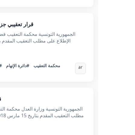
قرار تعقيبي جزائي عدد 82649 بتاريخ 17/05/2019 : اختلاف منطوق القر
#محكمة التعقيب
#دائرة الإتهام
ن
ar
قرا