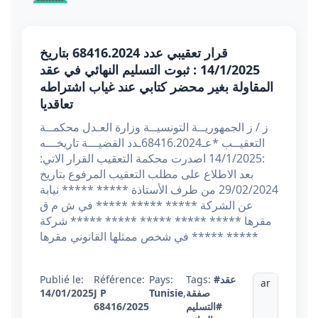
قرار تعقيبي عدد 68416.2024 بتاريخ
14/1/2025 : ثبوت التسليم النهائي في عقد
المقاولة بغير محضر كتابي عند غياب اشتراطه
تعاقديا
ز / ز الجمهوريــة التونسيــة وزارة العـدل محكمــة
التعقيــب *عـ68416.2024ـدد القضيـــة تاريخـــه
:14/1/2025 اصدرت محكمة التعقيب القرار الاتي:
بعد الاطلاع على مطلب التعقيب المرفوع بتاريخ
29/02/2024 من طرف الأستاذة ***** ***** نيابة
عن الشركة ***** ***** ***** في ش م ق
مقرها ***** ***** ***** ***** ***** شركة
***** في شخص ممثلها القانوني مقرها *****
Publié le:
Référence:
Pays:
Tags:
#عقد
ar
14/01/2025
J P
Tunisie
,
صفقة
68416/2025
#التسليم