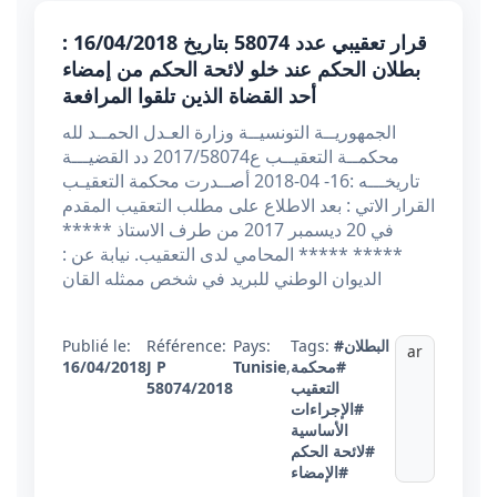
قرار تعقيبي عدد 58074 بتاريخ 16/04/2018 :
بطلان الحكم عند خلو لائحة الحكم من إمضاء
أحد القضاة الذين تلقوا المرافعة
الجمهوريــة التونسيــة وزارة العـدل الحمــد لله
محكمــة التعقيــب ع2017/58074 دد القضيـــة
تاريخـــه :16- 04-2018 أصــدرت محكمة التعقيـب
القرار الاتي : بعد الاطلاع على مطلب التعقيب المقدم
في 20 ديسمبر 2017 من طرف الاستاذ *****
***** ***** المحامي لدى التعقيب. نيابة عن :
الديوان الوطني للبريد في شخص ممثله القان
Publié le:
Référence:
Pays:
Tags:
#البطلان
ar
16/04/2018
J P
Tunisie
,
#محكمة
58074/2018
التعقيب
#الإجراءات
الأساسية
#لائحة الحكم
#الإمضاء