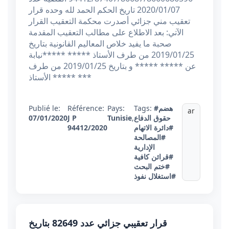
2020/01/07 تاريخ الحكم الحمد لله وحده قرار
تعقيب مني جزائي أصدرت محكمة التعقيب القرار
الآتي: بعد الاطلاع على مطالب التعقيب المقدمة
صحبة ما يفيد خلاص المعاليم القانونية بتاريخ
2019/01/25 من طرف الأستاذ ***** *****نيابة
عن ***** ***** و بتاريخ 2019/01/25 من طرف
الأستاذ ***** ***
Publié le:
Référence:
Pays:
Tags:
#هضم
ar
07/01/2020
J P
Tunisie
,
حقوق الدفاع
94412/2020
#دائرة الاتهام
#المصالحة
الإدارية
#قرائن كافية
#ختم البحث
#استغلال نفوذ
قرار تعقيبي جزائي عدد 82649 بتاريخ