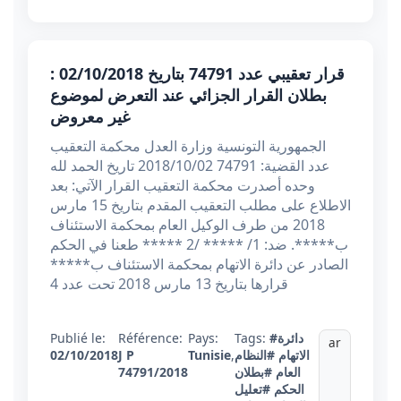
قرار تعقيبي عدد 74791 بتاريخ 02/10/2018 :
بطلان القرار الجزائي عند التعرض لموضوع
غير معروض
الجمهورية التونسية وزارة العدل محكمة التعقيب
عدد القضية: 74791 2018/10/02 تاريخ الحمد لله
وحده أصدرت محكمة التعقيب القرار الآتي: بعد
الاطلاع على مطلب التعقيب المقدم بتاريخ 15 مارس
2018 من طرف الوكيل العام بمحكمة الاستئناف
ب*****. ضد: 1/ ***** /2 ***** طعنا في الحكم
الصادر عن دائرة الاتهام بمحكمة الاستئناف ب*****
قرارها بتاريخ 13 مارس 2018 تحت عدد 4
Publié le:
Référence:
Pays:
Tags:
#دائرة
ar
02/10/2018
J P
Tunisie
,
#النظام
الاتهام
74791/2018
#بطلان
العام
الحكم
#تعليل