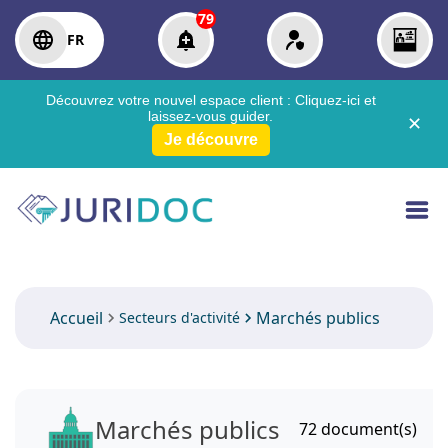
79
FR
Découvrez votre nouvel espace client :
Cliquez-ici
et
laissez-vous guider.
✕
Je découvre
Accueil
Marchés publics
Secteurs d'activité
Marchés publics
72
document(s)