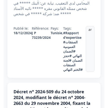
المحامي لدى التعقيب. نيابة عن: البنك ***** في
شخص ممثله القانوني مقره ***** نائبه الأستاذ
***** ضد: شركة ***** في شخص
Publié le:
Référence:
Pays:
Tags:
ar
18/12/2024
J P
Tunisie
,
#Rapport
73239/2024
d'expertise
#الصفقات
العمومية
#الضمان
النهائي
#حجز
الضمان
#لجنة
الصفقات
#الختم النهائي
Décret n° 2024-509 du 24 octobre
2024, modifiant le décret n° 2004-
2663 du 29 novembre 2004, fixant la