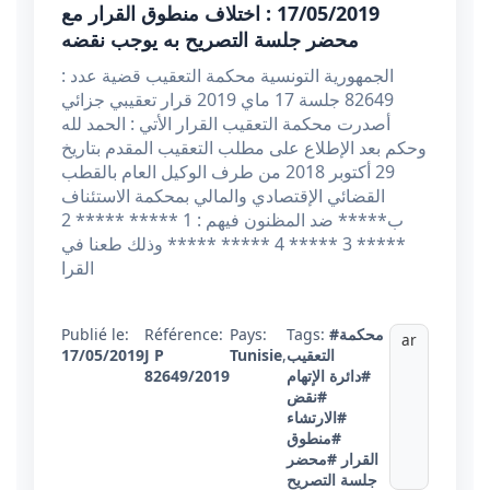
17/05/2019 : اختلاف منطوق القرار مع
محضر جلسة التصريح به يوجب نقضه
الجمهورية التونسية محكمة التعقيب قضية عدد :
82649 جلسة 17 ماي 2019 قرار تعقيبي جزائي
أصدرت محكمة التعقيب القرار الأتي : الحمد لله
وحكم بعد الإطلاع على مطلب التعقيب المقدم بتاريخ
29 أكتوبر 2018 من طرف الوكيل العام بالقطب
القضائي الإقتصادي والمالي بمحكمة الاستئناف
ب***** ضد المظنون فيهم : 1 ***** ***** 2
***** 3 ***** 4 ***** ***** وذلك طعنا في
القرا
Publié le:
Référence:
Pays:
Tags:
#محكمة
ar
17/05/2019
J P
Tunisie
,
التعقيب
82649/2019
#دائرة الإتهام
#نقض
#الارتشاء
#منطوق
القرار
#محضر
جلسة التصريح