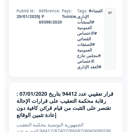
Publié le:
Référence:
Pays:
Tags:
#القضاء
ar
29/01/2020
J P
Tunisie
,
الإداري
69398/2020
#المنشآت
العمومية
#الاختصاص
القضائي
#الصفقات
العمومية
#مجلس تنازع
الاختصاص
#العقد الإداري
قرار تعقيبي عدد 94412 بتاريخ 07/01/2020 :
رقابة محكمة التعقيب على قرارات الإحالة
تقتصر على التثبت من قيام قرائن كافية دون
إعادة تثمين الوقائع
الجمهورية التونسية محكمة التعقيب
94412/87407/86687/8660686596 القضية عدد