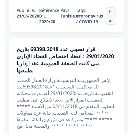
Publié le:
Référence:
Pays:
Tags:
fr
21/05/2020
D L
Tunisie
,
#coronavirus
ar
2020/20
/ COVID 19
قرار تعقيبي عدد 69398.2018 بتاريخ
29/01/2020 : انعقاد اختصاص القضاء الإداري
متى كانت الصفقة العمومية عقدا إداريا
بطبيعتها
ع/س الجمهوريــة التونسيــة وزارة العـدل الحمــد
لله محكمــة التعقيــب *عـ69398.2018ـدد
القضيـــة تاريخـــه :29/01/2020 أصــدرت محكمة
التعقيـب القرار الاتي : بعد الاطلاع على مطلب
التعقيب المقدم في 02/11/2018 من الأستاذ *****
***** المحامي لدى التعقيب. نيابة عن: مقاولات
***** ***** وشركاءه في ش م ق الكائن مقرها
***** ***** ***** والمعينة محل مخ