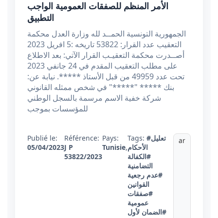
الأمر المنظم للصفقات العمومية الواجب
التطبيق
الجمهورية التونسية الحمــد لله وزارة العدل محكمة
التعقيب عدد القرار: 53822 تاريخه :5 افريل 2023
أصــدرت محكمة التعقيـب القرار الآتي: بعد الاطلاع
على مطلب التعقيب المقدم في 24 جانفي 2023
تحت عدد 49959 من قبل الأستاذ *****. نيابة عن:
بنك ***** "*****" في شخص ممثله القانوني
شركة خفية الاسم مرسمة بالسجل الوطني
للمؤسسات بموجب
Publié le:
Référence:
Pays:
Tags:
#تعليل
ar
05/04/2023
J P
Tunisie
,
الأحكام
53822/2023
#الكفالة
التضامنية
#عدم رجعية
القوانين
#صفقات
عمومية
#الضمان لأول