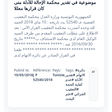
موضوعية في تقدير محكمة الإحالة للأدلة متى
كان قرارها معللا
الجمهورية التونسية وزارة العدل محكمة التعقيب
القضية عـ 52540 ـدد تاريخه : 10 ماي 2018 الحمد
لله وحده أصدرت محكمة التعقيب القرار الآتي : بعد
الاطلاع على مطلب التعقيب المقدم من طرف السيد
الوكيل العام لدى محكمة الاستئناف ب***** بتاريخ
2016/09/30 ضد : ***** ***** ***** *****
***** ***** ***** ***** ***** ***** طعنا
في القرار الصادر عن دائرة الاتهام لدى
Publié le:
Référence:
Pays:
Tags:
#دائرة
ar
10/05/2018
J P
Tunisie
,
#تقدير
الاتهام
52540/2018
#عدم
الأدلة
كفاية الحجة
#التعقيب
الجزائي
#ختم
البحث