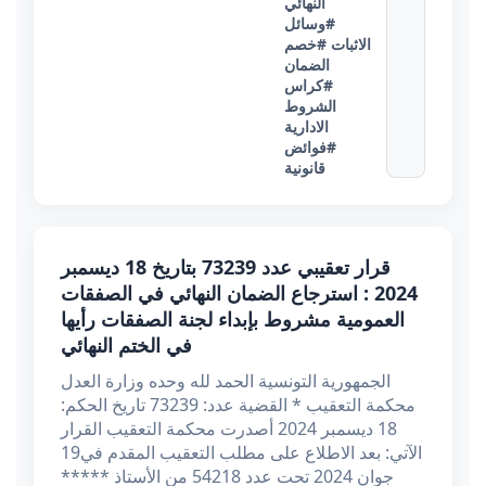
النهائي
#وسائل
الاثبات
#خصم
الضمان
#كراس
الشروط
الادارية
#فوائض
قانونية
قرار تعقيبي عدد 73239 بتاريخ 18 ديسمبر
2024 : استرجاع الضمان النهائي في الصفقات
العمومية مشروط بإبداء لجنة الصفقات رأيها
في الختم النهائي
الجمهورية التونسية الحمد لله وحده وزارة العدل
محكمة التعقيب * القضية عدد: 73239 تاريخ الحكم:
18 ديسمبر 2024 أصدرت محكمة التعقيب القرار
الآتي: بعد الاطلاع على مطلب التعقيب المقدم في19
جوان 2024 تحت عدد 54218 من الأستاذ *****