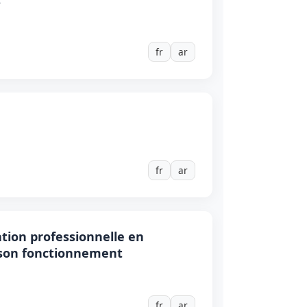
fr
ar
fr
ar
ation professionnelle en
e son fonctionnement
fr
ar