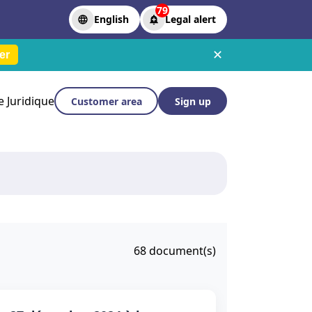
79
English
Legal alert
✕
er
le Juridique
Customer area
Sign up
68
document(s)