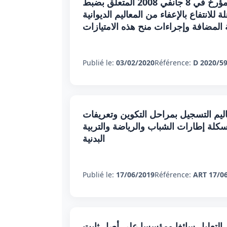
أمر حكومي عدد 59 لسنة 2020 مؤرخ في 3 فيفري 2020 يتعلق بتنقيح الأمر عدد 71 لسنة 2008 المؤرخ في 8 جانفي 2008 المتعلق بضبط
لانتفاع بالإعفاء من المعاليم الديوانية
ة المضافة وإجراءات منح هذه الامتيازات
Publié le:
03/02/2020
Référence:
D 2020/5
ووزير المالية مؤرخ في 17 جوان 2019 يتعلق بضبط معاليم التسجيل بمراحل التكوين وتعريفات
كلة إطارات الشباب والرياضة والتربية
البدنية
Publié le:
17/06/2019
Référence:
ART 17/0
قدير الأدلة متى كان التعليل سائغا ومؤسسا على أصل ثابت