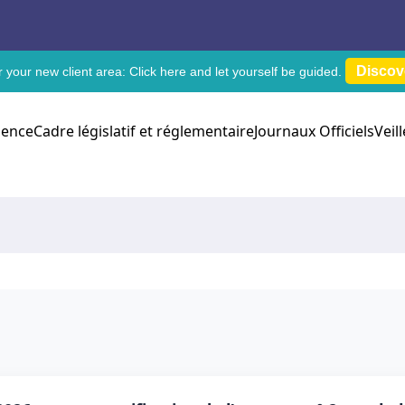
Discov
 your new client area:
Click here
and let yourself be guided.
dence
Cadre législatif et réglementaire
Journaux Officiels
Veil