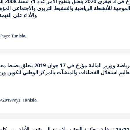
لموجهة للأنشطة الرياضية والتنشيط التربوي والاجتماعي المؤهلة ل
والأداء على القيم
9
Pays:
Tunisia
,
قرار من وزيرة شؤون الشباب والرياضة 
عاليم استغلال الفضاءات والمنشآت بالمركز الوطني لتكوين ورس
6/2019
Pays:
Tunisia
,
قرار تعقيبي عدد 47422 بتاريخ 13/11/2017 : رقابة محكمة التعقيب لا تمتد إلى ت