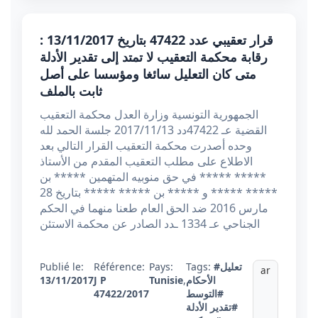
قرار تعقيبي عدد 47422 بتاريخ 13/11/2017 :
رقابة محكمة التعقيب لا تمتد إلى تقدير الأدلة
متى كان التعليل سائغا ومؤسسا على أصل
ثابت بالملف
الجمهورية التونسية وزارة العدل محكمة التعقيب
القضية عـ 47422دد 2017/11/13 جلسة الحمد لله
وحده أصدرت محكمة التعقيب القرار التالي بعد
الاطلاع على مطلب التعقيب المقدم من الأستاذ
***** ***** في حق منوبيه المتهمين ***** بن
***** ***** و ***** بن ***** ***** بتاريخ 28
مارس 2016 ضد الحق العام طعنا منهما في الحكم
الجناحي عـ 1334 ـدد الصادر عن محكمة الاستئن
Publié le:
Référence:
Pays:
Tags:
#تعليل
ar
13/11/2017
J P
Tunisie
,
الأحكام
47422/2017
#التوسط
#تقدير الأدلة