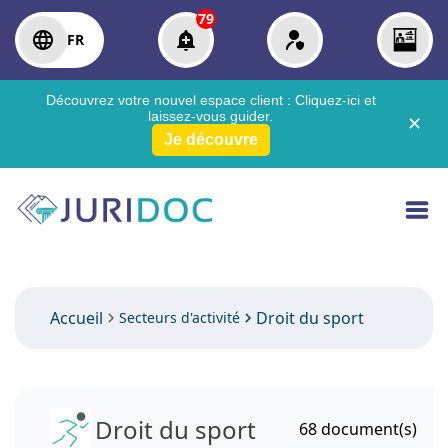
79
FR
Découvrez votre nouvel espace client :
Cliquez-ici
et
laissez-vous guider.
✕
Je découvre
Accueil
Droit du sport
Secteurs d'activité
Droit du sport
68
document(s)