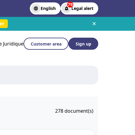
79
English
Legal alert
✕
er
le Juridique
Customer area
Sign up
278
document(s)