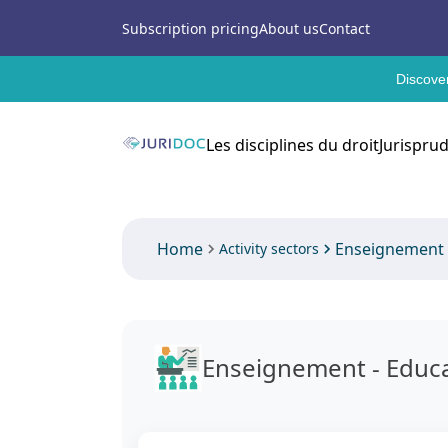
Subscription pricing
About us
Contact
Discover
Les disciplines du droit
Jurispru
Home
Enseignement 
Activity sectors
Enseignement - Educ