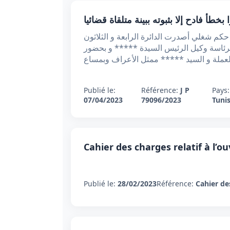
 المحكمة الابتدائية بتونس القضية عدد 79096 تاريخ الحكم 07/04/2023 الحمد لله، حكم شغلي أصدرت الدائرة الرابعة و الثلاثون
حكمة الابتدائية بتونس حال انتصابها للقضاء في المادة الشغلية بجلستها العلنية المنعقدة يوم 07/04/2023 برئاسة وكيل الرئيس السيدة ***** و بحضور
عملة و السيد ***** ممثل الأعراف وبمساع
Publié le:
Référence:
J P
Pays:
07/04/2023
79096/2023
Tunis
Cahier des charges relatif à l’o
Publié le:
28/02/2023
Référence:
Cahier de