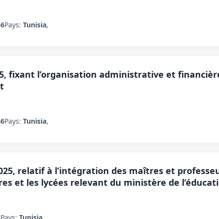
56
Pays:
Tunisia
,
, fixant l’organisation administrative et financiè
t
46
Pays:
Tunisia
,
025, relatif à l’intégration des maîtres et profess
res et les lycées relevant du ministère de l’éducat
1
Pays:
Tunisia
,