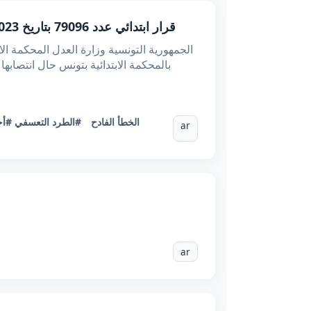
قرار ابتدائي عدد 79096 بتاريخ 07/04/2023 : عدم اعتبار الطرد في عقد الشغل محدد المدة مبررا بخطأ فادح إلا بثبوته ببينة متلقاة قضائيا
#الخطأ الفادح
#الطرد التعسفي
أجر
ar
ar