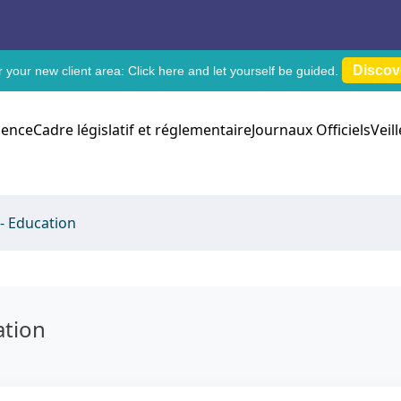
Discov
 your new client area:
Click here
and let yourself be guided.
dence
Cadre législatif et réglementaire
Journaux Officiels
Veil
- Education
ation