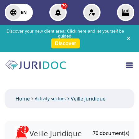
79
EN
Discover your new client area:
Click here
and let yourself be
guided.
✕
Discover
Home
Veille Juridique
Activity sectors
Veille Juridique
70
document(s)