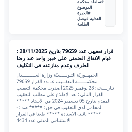
#سلطة محكمة
الموضوع
#الخبرة
العدلية
#وصل
الطلبية
قرار تعقيبي عدد 79659 بتاريخ 28/11/2025 :
قيام الاتفاق الضمني على خبير واحد عند رضا
الطرف وعدم منازعته في التكليف
الجمهــوريّة التـونـــسيّة وزارة العـــــــــدل
محكمــــــة التعقــيب عـ ـدد القرار 79659
تـاريـــخه: 28 نوفمبر 2025 أصدرت محكمة التعقيب
القرار التالي : بعد الإطلاع على مطلب التعقيب
المقدم بتاريخ 05 ديسمبر 2024 من الأستاذ *****
المحامي لدى التعقيب في حق : ***** ضد : -
***** نائبته الاستاذة ***** طعنا في القرار
الاستئنافي المدني عدد 4434