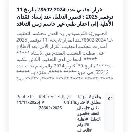
قرار تعقيبي عدد 78602.2024 بتاريخ 11
نوفمبر 2025 : قصور التعليل عند إسناد فقدان
الأهلية إلى اختبار طبي غير حاسم زمن التعاقد
الجمهوريّة التّونسية وزارة العدل محكمة التعقيب
عـ*78602.2024ـدد القرار تاريخه: 11 نوفمبر 2025
أصدرت محكمة التعقيب القرار الآتي: بعد الاطلاع
على مطلب التعقيب المقدم من الأستاذ *****
***** المحامي لدى التعقيب الكائن مكتبه
ب***** بتاريخ 30 أكتوبر 2024 والمرسم تحت عدد
55212. في حق: ***** *****، مقرّه بــ *****
***** ***** ***** *****، *****. ضدّ: *****
#بطلان
Tags:
Pays:
Référence:
Publié le:
ar
مطلق
#اختبار
,
Tunisia
J P
11/11/2025
طبي
#إبطال
78602/2025
العقد
#قصور
التعليل
#أهلية
الالتزام
#الخرف