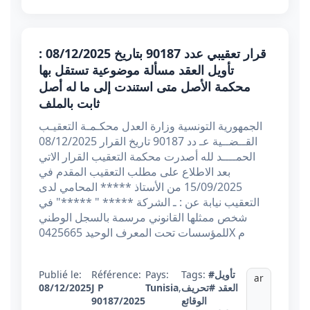
قرار تعقيبي عدد 90187 بتاريخ 08/12/2025 :
تأويل العقد مسألة موضوعية تستقل بها
محكمة الأصل متى استندت إلى ما له أصل
ثابت بالملف
الجمهورية التونسية وزارة العدل محكـمـة التعقيـب
القــضــية عـ دد 90187 تاريخ القرار 08/12/2025
الحمــــد لله أصدرت محكمة التعقيب القرار الاتي
بعد الاطلاع على مطلب التعقيب المقدم في
15/09/2025 من الأستاذ ***** المحامي لدى
التعقيب نيابة عن : ـ الشركة ***** " *****" في
شخص ممثلها القانوني مرسمة بالسجل الوطني
للمؤسسات تحت المعرف الوحيد 0425665X م
#تأويل
Tags:
Pays:
Référence:
Publié le:
ar
العقد
#تحريف
,
Tunisia
J P
08/12/2025
الوقائع
90187/2025