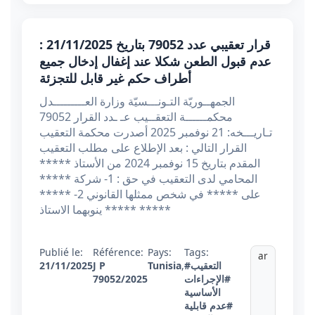
قرار تعقيبي عدد 79052 بتاريخ 21/11/2025 :
عدم قبول الطعن شكلا عند إغفال إدخال جميع
أطراف حكم غير قابل للتجزئة
الجمهــوريّة التـونـــسيّة وزارة العـــــــــدل
محكمــــــة التعقــيب عـ ـدد القرار 79052
تـاريـــخه: 21 نوفمبر 2025 أصدرت محكمة التعقيب
القرار التالي : بعد الإطلاع على مطلب التعقيب
المقدم بتاريخ 15 نوفمبر 2024 من الأستاذ *****
المحامي لدى التعقيب في حق : 1- شركة *****
على ***** في شخص ممثلها القانوني 2- *****
***** ***** ينوبهما الاستاذ
Publié le:
Référence:
Pays:
Tags:
ar
#التعقيب
,
Tunisia
J P
21/11/2025
#الإجراءات
79052/2025
الأساسية
#عدم قابلية