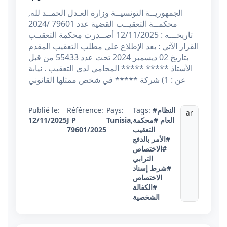
الجمهوريــة التونسيــة وزارة العـدل الحمــد لله,
محكمــة التعقيــب القضية عدد 79601 /2024
تاريخـــه : 12/11/2025 أصــدرت محكمة التعقيـب
القرار الآتي : بعد الإطلاع على مطلب التعقيب المقدم
بتاريخ 02 ديسمبر 2024 تحت عدد 55433 من قبل
الأستاذ ***** ***** المحامي لدى التعقيب . نيابة
عن : 1) شركة ***** في شخص ممثلها القانوني
#النظام
Tags:
Pays:
Référence:
Publié le:
ar
العام
#محكمة
,
Tunisia
J P
12/11/2025
التعقيب
79601/2025
#الأمر بالدفع
#الاختصاص
الترابي
#شرط إسناد
الاختصاص
#الكفالة
الشخصية