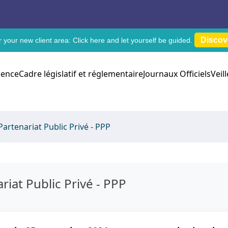
Discov
 your new client area:
Click here
and let yourself be guided.
dence
Cadre législatif et réglementaire
Journaux Officiels
Veil
artenariat Public Privé - PPP
riat Public Privé - PPP