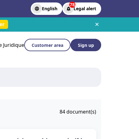
78
English
Legal alert
✕
er
le Juridique
Customer area
Sign up
84
document(s)