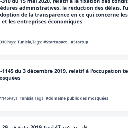
10 du 15 mai 2020, relatif à la fixation des condit
cédures administratives, la réduction des délais, l
option de la transparence en ce qui concerne les 
s et les entreprises économiques
/310
Pays:
Tunisia
,
Tags:
#Startupact
#Startup
1145 du 3 décembre 2019, relatif à l'occupation t
mosquées
/1145
Pays:
Tunisia
,
Tags:
#domaine public des mosquées
قانـــون عدد 47 لسنة 2019 مؤرخ في 29 ماي 2019 يتعلق بتحسين مناخ الاستثمار