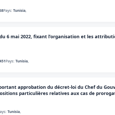
68
Pays:
Tunisia
,
du 6 mai 2022, fixant l’organisation et les attribut
451
Pays:
Tunisia
,
, portant approbation du décret-loi du Chef du Go
spositions particulières relatives aux cas de proro
ays:
Tunisia
,