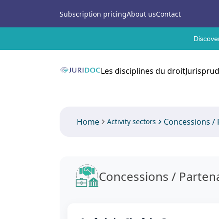
Subscription pricing
About us
Contact
Discover
Les disciplines du droit
Jurispru
Home
Concessions / P
Activity sectors
Concessions / Partena