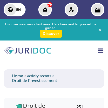
79
EN
Discover your new client area:
Click here
and let yourself be
guided.
✕
Discover
Home
Activity sectors
Droit de l’investissement
Droit de
251